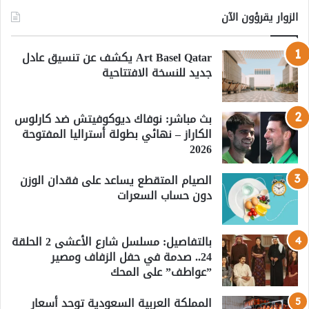
الزوار يقرؤون الآن
Art Basel Qatar يكشف عن تنسيق عادل
جديد للنسخة الافتتاحية
بث مباشر: نوفاك ديوكوفيتش ضد كارلوس
الكاراز – نهائي بطولة أستراليا المفتوحة
2026
الصيام المتقطع يساعد على فقدان الوزن
دون حساب السعرات
بالتفاصيل: مسلسل شارع الأعشى 2 الحلقة
24.. صدمة في حفل الزفاف ومصير
”عواطف” على المحك
المملكة العربية السعودية توحد أسعار