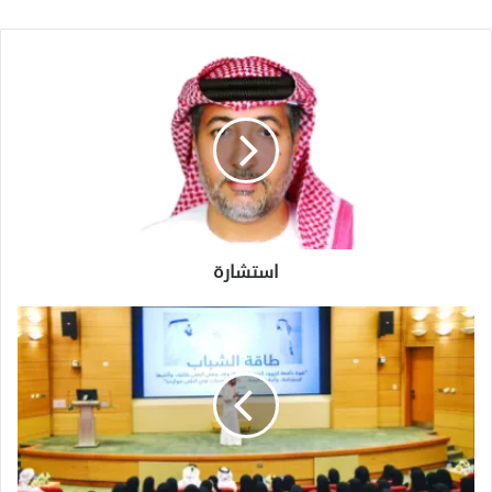
استشارة
استشارة
الإمارات
تطبق
نموذجاً
رائداً
في
تمكين
الشباب
وتأهيلهم