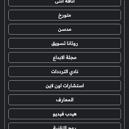
أناقة أنثى
متورخ
مدسن
روتانا تسويق
مجلة الابداع
نادي الترددات
استشارات اون لاين
المعارف
هيدب فيديو
رمح التقنية