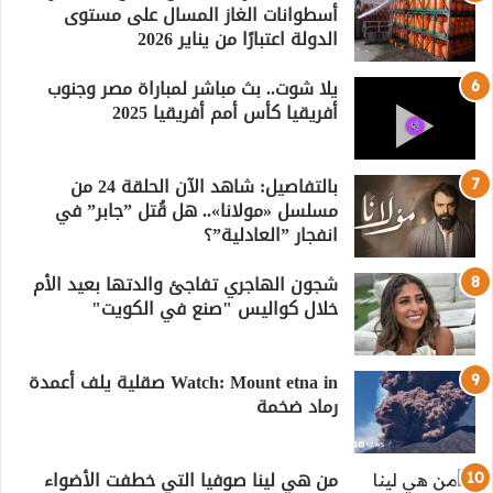
أسطوانات الغاز المسال على مستوى
الدولة اعتبارًا من يناير 2026
يلا شوت.. بث مباشر لمباراة مصر وجنوب
أفريقيا كأس أمم أفريقيا 2025
بالتفاصيل: شاهد الآن الحلقة 24 من
مسلسل «مولانا».. هل قُتل ”جابر” في
انفجار ”العادلية”؟
شجون الهاجري تفاجئ والدتها بعيد الأم
خلال كواليس "صنع في الكويت"
Watch: Mount etna in صقلية يلف أعمدة
رماد ضخمة
من هي لينا صوفيا التي خطفت الأضواء