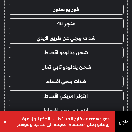
فور يو ستور
متجر 4u
شدات ببجي عن طريق الايدي
شحن يلا لودو اقساط
شحن يلا لودو تابي تمارا
شدات ببجي اقساط
ايتونز امريكي اقساط
ايتونز سعودي اقساط
«Here we go» خارج المستطيل الأخضر لأول مرة..
عاجل
×
رومانو يعلن «صفقة» العجمة إلى ثمانية وموسم
فور يو
انتقالات المذيعين يشتعل
يسبوك
‫X
واتساب
تيلقرام