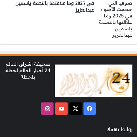
في 2025 وما علاقتها بالنجمة ياسمين
عبدالعزيز
صحيفة اشراق العالم
24 أخبار العالم لحظة
بلحظة
‫X
فيسبوك
‫YouTube
انستقرام
روابط تهمك