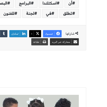
أن
اسكتلندا
البرامج
البص
تطلق
في
لجنة
للفنون
شاركها
فيسبوك
‫X
لينكدإن
مشاركة عبر البريد
طباعة
«التربية»
تعلن