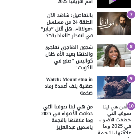
أمم أفريقيا 2025
بالتفاصيل: شاهد الآن
الحلقة 24 من مسلسل
«مولانا».. هل قُتل ”جابر”
في انفجار ”العادلية”؟
شجون الهاجري تفاجئ
والدتها بعيد الأم خلال
كواليس "صنع في
الكويت"
Watch: Mount etna in
صقلية يلف أعمدة رماد
ضخمة
من هي لينا صوفيا التي
خطفت الأضواء في 2025
وما علاقتها بالنجمة
ياسمين عبدالعزيز