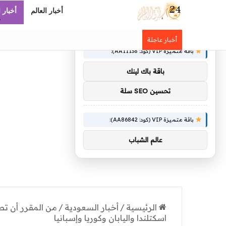
أخبار العالم
أخبار 
×
توصيات :
مستوطنون يشنون هجمات متعددة على قر
أخبار عاجلة
باقة متميزة VIP (كود: AA11138):
باقة باك لينك
تحسين SEO سلة
باقة متميزة VIP (كود: AA86842):
عالم الشباب
الرئيسية
/
أخبار السعودية
/
من المقرر أن تطل
اسكتلندا واليابان وكوريا وإسبانيا