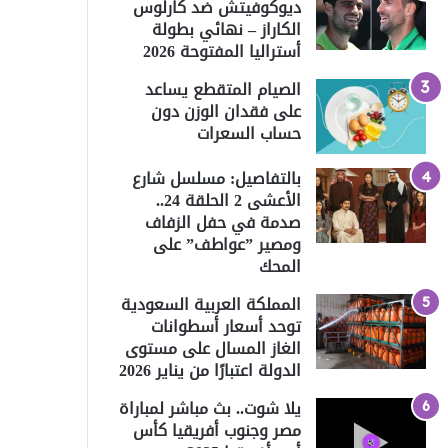
ديوكوفيتش ضد كارلوس
الكاراز – نهائي بطولة
أستراليا المفتوحة 2026
الصيام المتقطع يساعد
على فقدان الوزن دون
حساب السعرات
بالتفاصيل: مسلسل شارع
الأعشى 2 الحلقة 24..
صدمة في حفل الزفاف
ومصير ”عواطف” على
المحك
المملكة العربية السعودية
توحد أسعار أسطوانات
الغاز المسال على مستوى
الدولة اعتبارًا من يناير 2026
يلا شوت.. بث مباشر لمباراة
مصر وجنوب أفريقيا كأس