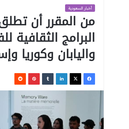
أخبار السعودية
من المقرر أن تطلق 
البرامج الثقافية ل
واليابان وكوريا وإسب
‫X
فيسبوك
لينكدإن
بينتيريست