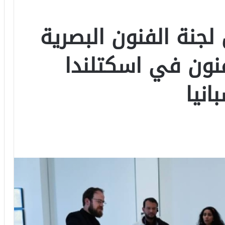
لجنة الفنون البصرية
لفنون في اسكتلندا
انيا