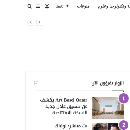
تسجيل الدخول
بحث عن
إضافة عمود جانبي
ة وتكنولوجيا وعلوم
منوعات
تابعنا
الزوار يقرؤون الآن
Art Basel Qatar يكشف
عن تنسيق عادل جديد
للنسخة الافتتاحية
بث مباشر: نوفاك