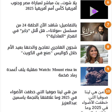
يلا شوت.. بث مباشر لمباراة مصر وجنوب
أفريقيا كأس أمم أفريقيا 2025
بالتفاصيل: شاهد الآن الحلقة 24 من
مسلسل «مولانا».. هل قُتل ”جابر” في
انفجار ”العادلية”؟
شجون الهاجري تفاجئ والدتها بعيد الأم
خلال كواليس "صنع في الكويت"
Watch: Mount etna in صقلية يلف أعمدة
رماد ضخمة
من هي لينا صوفيا التي خطفت الأضواء
في 2025 وما علاقتها بالنجمة ياسمين
عبدالعزيز