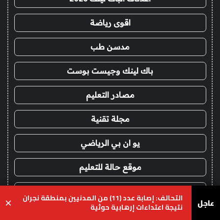
اقوى رياضة
مدسن طب
باك لينك وجيست بوست
مصادر التعليم
مجلة تقنية
يو ان بي الرياضي
موقع حالة للتعليم
اخبار 24 ساعة
التحالف: إصابة عدد (11) من المدنيين بمنطقة نجران
عاجل
×
نتيجة اعتداءات إرهابية حوثية
هيدب فنون وترفيه
يسبوك
‫X
واتساب
تيلقرام