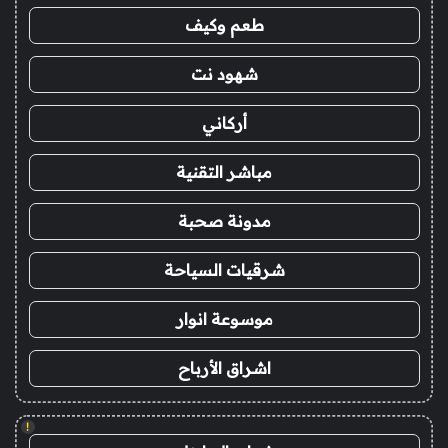
طعم وكيف
شهود نت
أركاني
مباشر التقنية
مدونة صحبة
شرقيات السياحة
موسوعة انوار
اشراق الأرباح
!