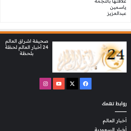
صحيفة اشراق العالم
24 أخبار العالم لحظة
بلحظة
‫X
فيسبوك
‫YouTube
انستقرام
روابط تهمك
أخبار العالم
أخبار السعودية