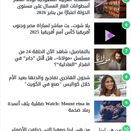
أسطوانات الغاز المسال على مستوى
الدولة اعتبارًا من يناير 2026
يلا شوت.. بث مباشر لمباراة مصر وجنوب
أفريقيا كأس أمم أفريقيا 2025
بالتفاصيل: شاهد الآن الحلقة 24 من
مسلسل «مولانا».. هل قُتل ”جابر” في
انفجار ”العادلية”؟
شجون الهاجري تفاجئ والدتها بعيد الأم
خلال كواليس "صنع في الكويت"
Watch: Mount etna in صقلية يلف أعمدة
رماد ضخمة
من هي لينا صوفيا التي خطفت الأضواء