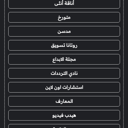
أناقة أنثى
متورخ
مدسن
روتانا تسويق
مجلة الابداع
نادي الترددات
استشارات اون لاين
المعارف
هيدب فيديو