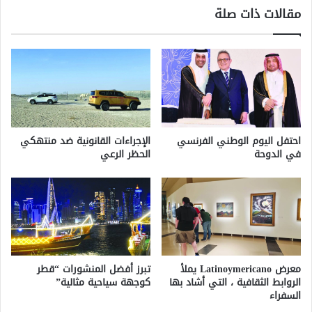
مقالات ذات صلة
في
مجموعة
20
احتفل اليوم الوطني الفرنسي
الإجراءات القانونية ضد منتهكي
في الدوحة
الحظر الرعي
معرض Latinoymericano يملأ
تبرز أفضل المنشورات “قطر
الروابط الثقافية ، التي أشاد بها
كوجهة سياحية مثالية”
السفراء