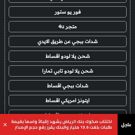
فور يو ستور
متجر 4u
شدات ببجي عن طريق الايدي
شحن يلا لودو اقساط
شحن يلا لودو تابي تمارا
شدات ببجي اقساط
ايتونز امريكي اقساط
ايتونز سعودي اقساط
اكتتاب صكوك بنك الرياض يشهد إقبالاً واسعاَ بقيمة
عاجل
×
طلبات بلغت 13.6 مليار والبنك يقرر رفع حجم الإصدار
فور يو
الى 10 مليارات ريال
يسبوك
‫X
واتساب
تيلقرام