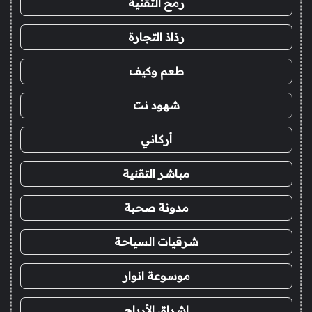
رمح التقنية
رذاذ التجارة
طعم وكيف
شهود نت
أركاني
مباشر التقنية
مدونة صحبة
شرقيات السياحة
موسوعة انوار
اشراق الأرباح