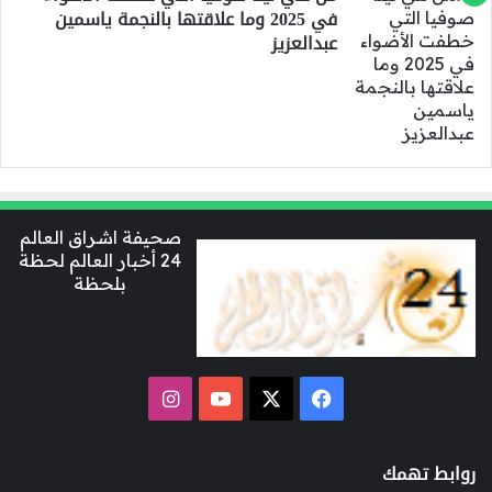
في 2025 وما علاقتها بالنجمة ياسمين
عبدالعزيز
صحيفة اشراق العالم
24 أخبار العالم لحظة
بلحظة
‫X
فيسبوك
‫YouTube
انستقرام
روابط تهمك