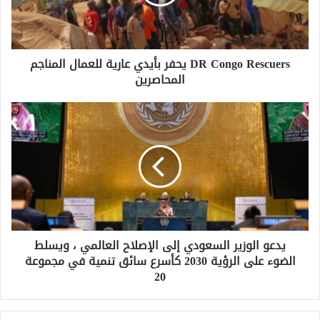
عارية
للعمال
المناجم
المحاصرين
DR Congo Rescuers يحفر بأيدي عارية للعمال المناجم
المحاصرين
يدعو
الوزير
السعودي
إلى
الإصلاح
العالمي
،
ويسلط
الضوء
يدعو الوزير السعودي إلى الإصلاح العالمي ، ويسلط
على
الضوء على الرؤية 2030 كأسرع سائق تنمية في مجموعة
الرؤية
20
2030
كأسرع
سائق
تنمية