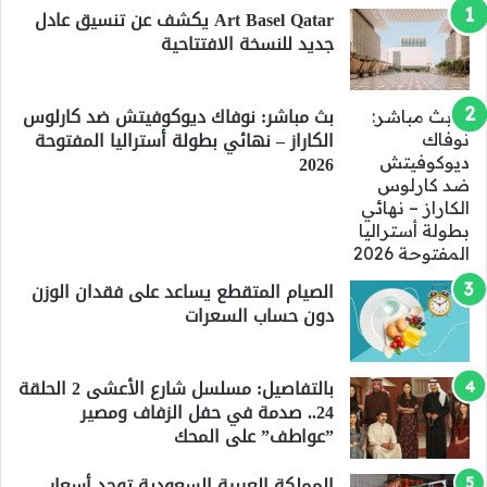
Art Basel Qatar يكشف عن تنسيق عادل
جديد للنسخة الافتتاحية
بث مباشر: نوفاك ديوكوفيتش ضد كارلوس
الكاراز – نهائي بطولة أستراليا المفتوحة
2026
الصيام المتقطع يساعد على فقدان الوزن
دون حساب السعرات
بالتفاصيل: مسلسل شارع الأعشى 2 الحلقة
24.. صدمة في حفل الزفاف ومصير
”عواطف” على المحك
المملكة العربية السعودية توحد أسعار