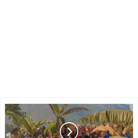
DR
Congo
Rescuers
يحفر
بأيدي