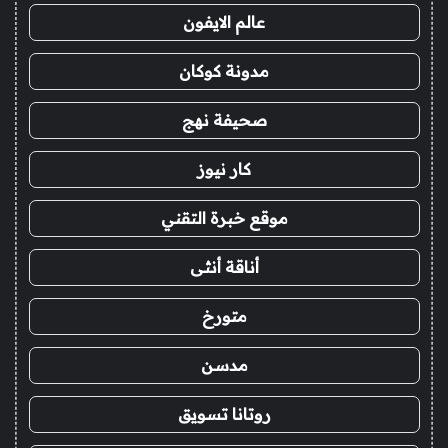
عالم الايفون
مدونة كوكان
صحيفة نهج
كار نيوز
موقع خبرة التقني
أناقة أنثى
متورخ
مدسن
روتانا تسويق