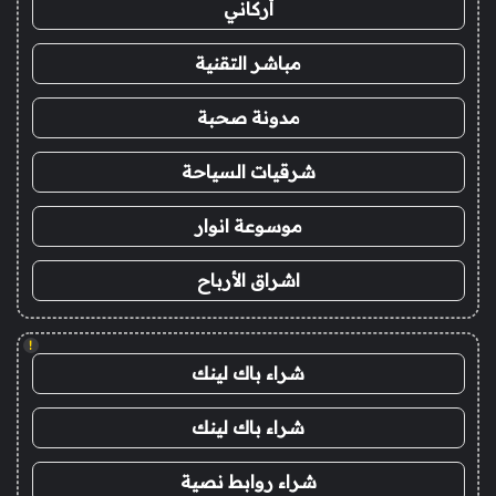
أركاني
مباشر التقنية
مدونة صحبة
شرقيات السياحة
موسوعة انوار
اشراق الأرباح
!
شراء باك لينك
شراء باك لينك
شراء روابط نصية