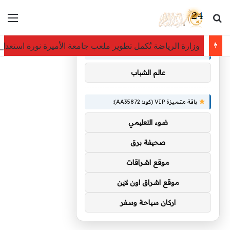
بحث عن
الق
×
توصيات :
وزارة الرياضة تُكمل تطوير ملعب جامعة الأميرة نورة استعداداً لكأس آسيا 2027 
باقة متميزة VIP (كود: AA86842):
عالم الشباب
باقة متميزة VIP (كود: AA35872):
ضوء التعليمي
صحيفة برق
موقع اشراقات
موقع اشراق اون لاين
اركان سياحة وسفر