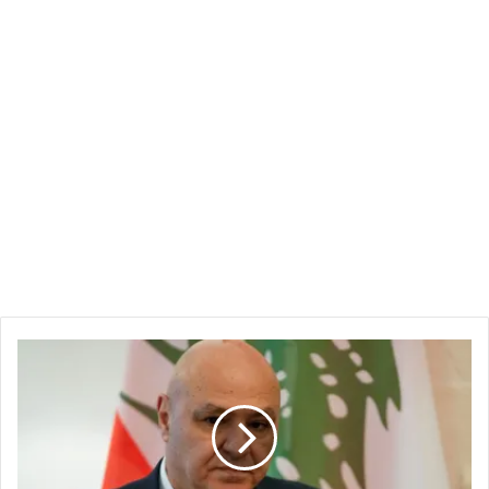
يقول
لبنان
إن
الإضراب
الإسرائيلي
يقتل
المرء