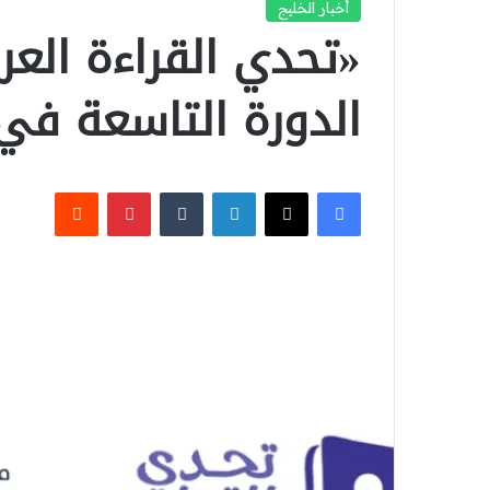
أخبار الخليج
«تحدي القراءة العرب
الدورة التاسعة في ا
‫X
فيسبوك
لينكدإن
بينتيريست