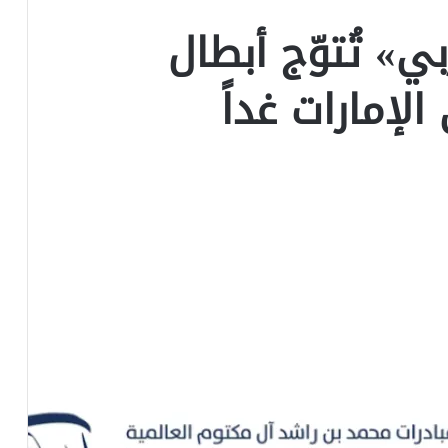
ي» تُتوّج أبطال
لإمارات غداً