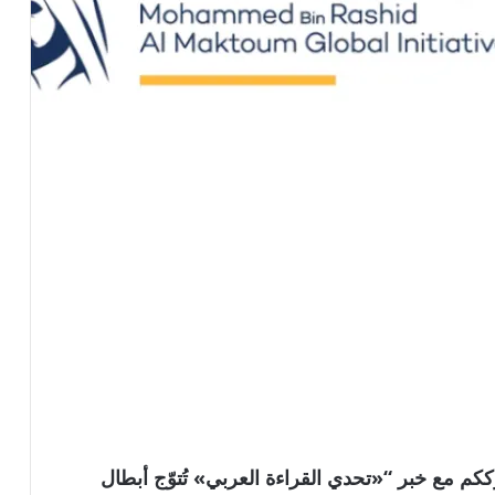
عالمية . نترككم مع خبر “«تحدي القراءة العربي» تُتوّج أبطال