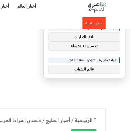
أخبار العالم
أخبار 
×
🚀 توصيات :
أخبار عاجلة
⭐ باقة متميزة VIP (كود: AA11138):
باقة باك لينك
تحسين SEO سلة
⭐ باقة متميزة VIP (كود: AA86842):
عالم الشباب
الرئيسية
/
أخبار الخليج
/
«تحدي القراءة العربي»