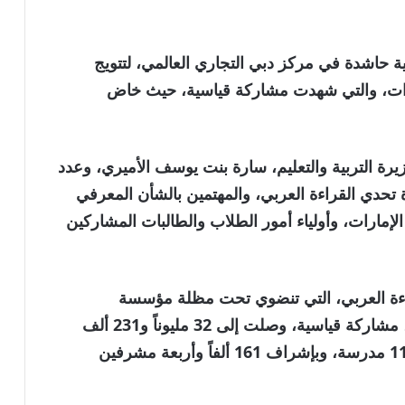
الية حاشدة في مركز دبي التجاري العالمي، لتتويج
ارات، والتي شهدت مشاركة قياسية، حيث خاض
رة التربية والتعليم، سارة بنت يوسف الأميري، وعدد
 تحدي القراءة العربي، والمهتمين بالشأن المعرفي
إمارات، وأولياء أمور الطلاب والطالبات المشاركين
اءة العربي، التي تنضوي تحت مظلة مؤسسة
«مبادرات محمد بن راشد آل مكتوم العالمية»، مشاركة قياسية، وصلت إلى 32 مليوناً و231 ألف
طالب وطالبة من 50 دولة يمثّلون 132 ألفاً و112 مدرسة، وبإشراف 161 ألفاً وأربعة مشرفين