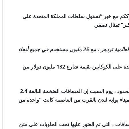
العالمية . نترككم مع خبر “تستول سلطات المملكة المتحدة على
بر” تمثال نصفي
يقول تقرير الأمم المتحدة إن تجارة الكوكايين العالمية تزدهر ، مع 25 مليون مستخدم في جميع أنحاء
استولت السلطات الحدودية في المملكة المتحدة على الكوكايين بقيمة شارع 132 مليون دولار من
وقال تشارلي إيستو ، المدير البحري في قوة الحدود ، يوم السبت إن المسافات الضخمة البالغة 2.4
يناء بوابة لندن بالقرب من العاصمة كانت “واحدة من
افات ، التي تم العثور عليها تحت الحاويات على متن