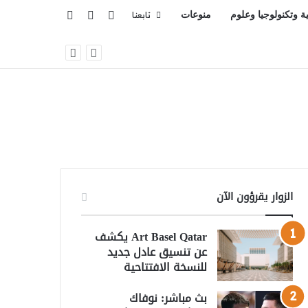
تسجيل الدخول
بحث عن
إضافة عمود جانبي
ية وتكنولوجيا وعلوم
منوعات
تابعنا
الزوار يقرؤون الآن
Art Basel Qatar يكشف
عن تنسيق عادل جديد
للنسخة الافتتاحية
بث مباشر: نوفاك