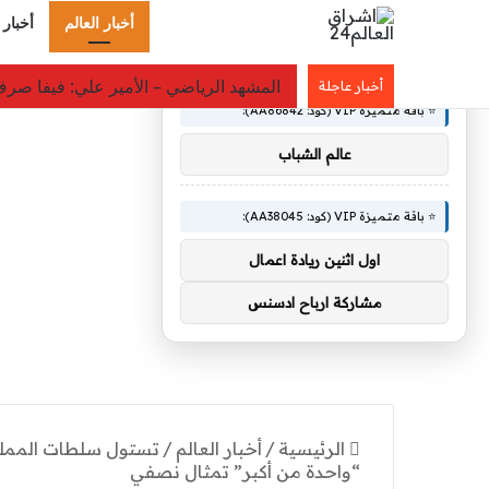
أخبار العالم
أخبار 
×
🚀 توصيات :
قيادة التحالف تقدم التعازي في شهداء الق
أخبار عاجلة
⭐ باقة متميزة VIP (كود: AA86842):
عالم الشباب
⭐ باقة متميزة VIP (كود: AA38045):
اول اثنين ريادة اعمال
مشاركة ارباح ادسنس
الرئيسية
/
أخبار العالم
/
تستول سلطات المملكة
“واحدة من أكبر” تمثال نصفي