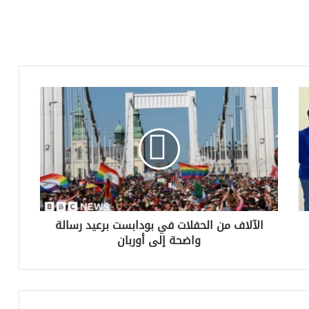
الآلاف
من
الحفلات
في
بودابست
برعيد
رسالة
واضحة
إلى
الآلاف من الحفلات في بودابست برعيد رسالة
أوربان
واضحة إلى أوربان