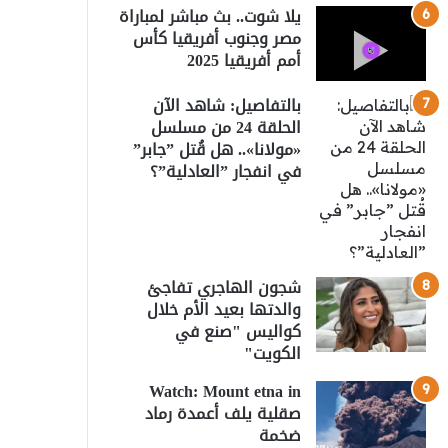
يلا شوت.. بث مباشر لمباراة
مصر وجنوب أفريقيا كأس
أمم أفريقيا 2025
بالتفاصيل: شاهد الآن
الحلقة 24 من مسلسل
«مولانا».. هل قُتل ”جابر”
في انفجار ”العادلية”؟
شجون الهاجري تفاجئ
والدتها بعيد الأم خلال
كواليس "صنع في
الكويت"
Watch: Mount etna in
صقلية يلف أعمدة رماد
ضخمة