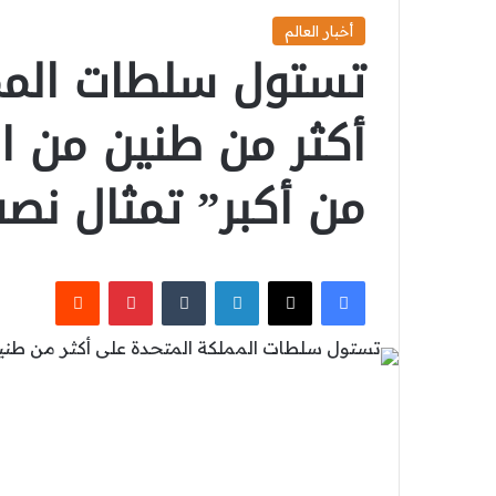
أخبار العالم
تستول سلطات المم
أكثر من طنين من ا
من أكبر” تمثال نص
‫X
فيسبوك
لينكدإن
بينتيريست