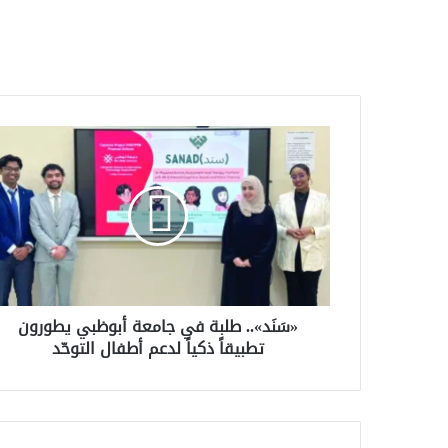
«سَنَد»..
طلبة
في
جامعة
أبوظبي
يطورون
تطبيقاً
ذكياً
لدعم
«سَنَد».. طلبة في جامعة أبوظبي يطورون
أطفال
تطبيقاً ذكياً لدعم أطفال التوحّد
التوحّد