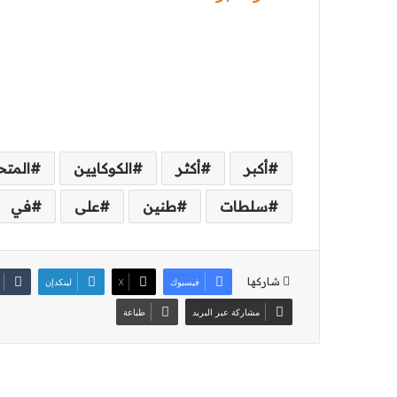
أكبر
أكثر
الكوكايين
المتح
سلطات
طنين
على
في
شاركها
فيسبوك
‫X
لينكدإن
مشاركة عبر البريد
طباعة