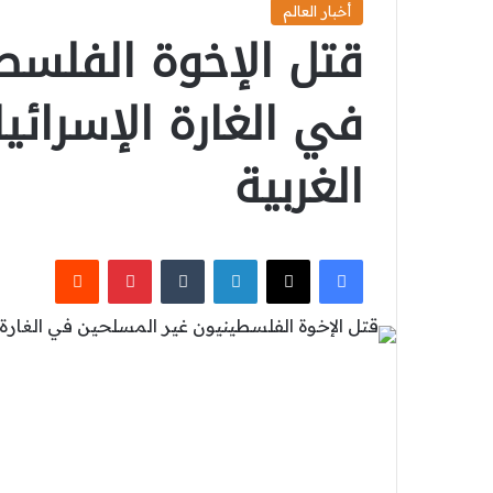
أخبار العالم
قتل الإخوة الفلسط
في الغارة الإسرائي
الغربية
‫X
فيسبوك
لينكدإن
بينتيريست