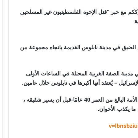
لعالمية . نترككم مع خبر “قتل الإخوة الفلسطينيون غير المسلحين
ة
لضيق في مدينة نابلوس القديمة باتجاه مجموعة من
ي مدينة الضفة الغربية المحتلة في الساعات الأولى
سرائيل – يُعتقد أنها أكبرها في نابلوس خلال عامين.
يركل الجنود على الفور ويدفعون الرجل-نيدال الأمة البالغ من العمر 40 عامًا-قبل أن يسير شقيقه ،
 ما يكذب الأخوان.