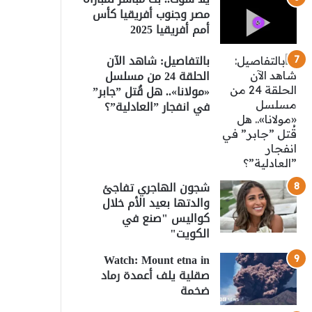
مصر وجنوب أفريقيا كأس
أمم أفريقيا 2025
بالتفاصيل: شاهد الآن
الحلقة 24 من مسلسل
«مولانا».. هل قُتل ”جابر”
في انفجار ”العادلية”؟
شجون الهاجري تفاجئ
والدتها بعيد الأم خلال
كواليس "صنع في
الكويت"
Watch: Mount etna in
صقلية يلف أعمدة رماد
ضخمة