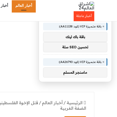
أخبار العالم
أخبار 
×
🚀 توصيات :
أخبار عاجلة
⭐ باقة متميزة VIP (كود: AA11138):
باقة باك لينك
تحسين SEO سلة
⭐ باقة متميزة VIP (كود: AA26790):
ماسنجر المسلم
الرئيسية
/
أخبار العالم
/
قتل الإخوة الفلسطيني
الضفة الغربية