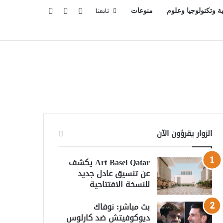
تسجيل الدخول
بحث عن
إضافة عمود جانبي
ية وتكنولوجيا وعلوم
منوعات
تابعنا
الزوار يقرؤون الآن
Art Basel Qatar يكشف
عن تنسيق عادل جديد
للنسخة الافتتاحية
بث مباشر: نوفاك
ديوكوفيتش ضد كارلوس