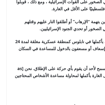
الصخور على القوات الإسرائيلية ، ومع ذلك ، قوبلوا
تهمة “الإرهاب” أو أطلقوا النار عليهم وقتلهم
الصخور أو تحدي الجنود الإسرائيليين.
هذه المرة ، صنف الإسرائيليون المدينة القديمة بأكملها في نابلوس كمنطقة عسكرية مغلقة لمدة 24
 إسعاف أو مسعفون بالدخول للمساعدة في السكان
“لم يُسمح لأي شخص بالدخول أو الخارج. لم يُسمح لأحد أن يقوم بأي حركة على الإطلاق. نحن [as
لال الغارة بأكملها لمحاولة مساعدة الأشخاص المحتاجين