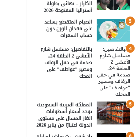
الكاراز – نهائي بطولة
أستراليا المفتوحة 2026
الصيام المتقطع يساعد
على فقدان الوزن دون
حساب السعرات
بالتفاصيل: مسلسل شارع
الأعشى 2 الحلقة 24..
صدمة في حفل الزفاف
ومصير ”عواطف” على
المحك
المملكة العربية السعودية
توحد أسعار أسطوانات
الغاز المسال على مستوى
الدولة اعتبارًا من يناير 2026
يلا شوت.. بث مباشر لمباراة