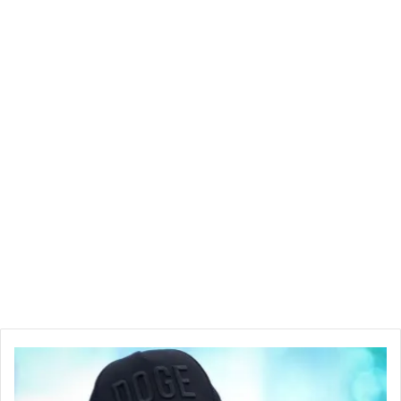
هل
سيساعد
صف
Musk