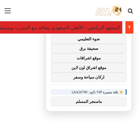
بحث عن
الق
×
توصيات :
المشهد الرياضي – الأهلي السعودي يتعاقد مع المدرب بوسيتش حت
باقة متميزة VIP (كود: AA35872):
ضوء التعليمي
صحيفة برق
موقع اشراقات
موقع اشراق اون لاين
اركان سياحة وسفر
باقة متميزة VIP (كود: AA26790):
ماسنجر المسلم