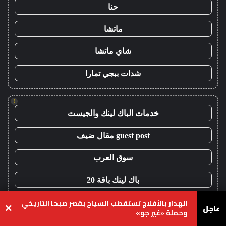
حنا
ماتشا
شاي ماتشا
شدات ببجي تمارا
!
خدمات الباك لينك والجيست
guest post مقال ضيف
سوق العرب
باك لينك باقة 20
الهدار بالأفلاج تستقطب السياح بقصر صبحا التاريخي
اعلانات الباك لينك
عاجل
×
وحملة «غير جو»
أقوى باقة باك لينك
يسبوك
‫X
واتساب
تيلقرام