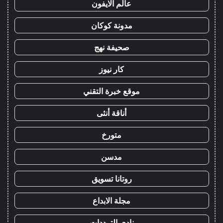
عالم الايفون
مدونة كوكان
صحيفة نهج
كار نيوز
موقع خبرة التقني
أناقة أنثى
متورخ
مدسن
روتانا تسويق
مجلة الابداع
نادي الترددات