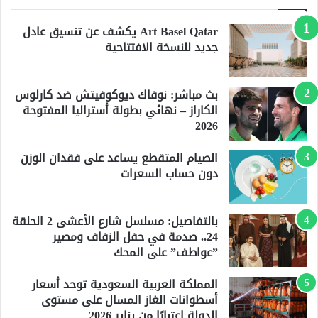
Art Basel Qatar يكشف عن تنسيق عادل
جديد للنسخة الافتتاحية
بث مباشر: نوفاك ديوكوفيتش ضد كارلوس
الكاراز – نهائي بطولة أستراليا المفتوحة
2026
الصيام المتقطع يساعد على فقدان الوزن
دون حساب السعرات
بالتفاصيل: مسلسل شارع الأعشى 2 الحلقة
24.. صدمة في حفل الزفاف ومصير
”عواطف” على المحك
المملكة العربية السعودية توحد أسعار
أسطوانات الغاز المسال على مستوى
الدولة اعتبارًا من يناير 2026