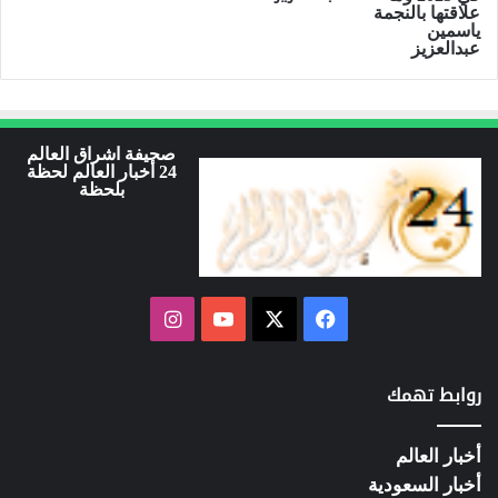
صحيفة اشراق العالم
24 أخبار العالم لحظة
بلحظة
فيسبوك
‫X
‫YouTube
انستقرام
روابط تهمك
أخبار العالم
أخبار السعودية