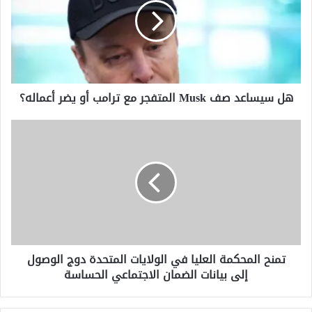
المتفجر
مع
ترامب
أو
يضر
أعماله؟
هل سيساعد صف Musk المتفجر مع ترامب أو يضر أعماله؟
تمنح
المحكمة
العليا
في
الولايات
المتحدة
دوج
الوصول
إلى
بيانات
الضمان
الاجتماعي
تمنح المحكمة العليا في الولايات المتحدة دوج الوصول
الحساسة
إلى بيانات الضمان الاجتماعي الحساسة