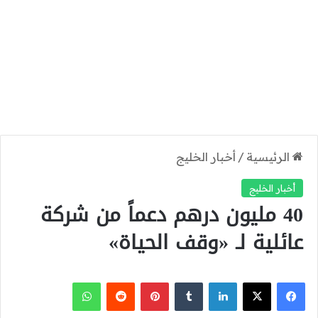
الرئيسية
/
أخبار الخليج
أخبار الخليج
40 مليون درهم دعماً من شركة
عائلية لـ «وقف الحياة»
‫X
فيسبوك
لينكدإن
بينتيريست
واتساب