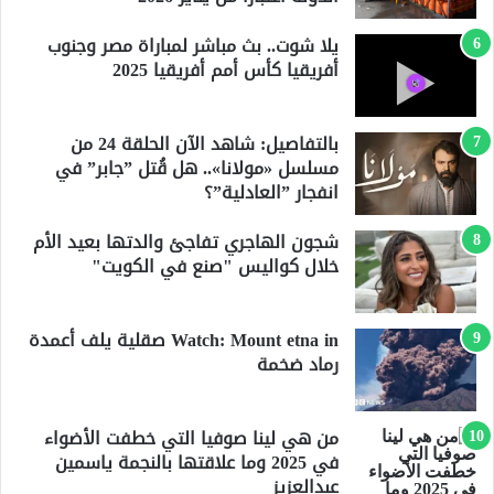
يلا شوت.. بث مباشر لمباراة مصر وجنوب
أفريقيا كأس أمم أفريقيا 2025
بالتفاصيل: شاهد الآن الحلقة 24 من
مسلسل «مولانا».. هل قُتل ”جابر” في
انفجار ”العادلية”؟
شجون الهاجري تفاجئ والدتها بعيد الأم
خلال كواليس "صنع في الكويت"
Watch: Mount etna in صقلية يلف أعمدة
رماد ضخمة
من هي لينا صوفيا التي خطفت الأضواء
في 2025 وما علاقتها بالنجمة ياسمين
عبدالعزيز