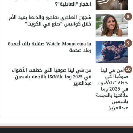
انفجار ”العادلية”؟
شجون الهاجري تفاجئ والدتها بعيد الأم
خلال كواليس "صنع في الكويت"
Watch: Mount etna in صقلية يلف أعمدة
رماد ضخمة
من هي لينا صوفيا التي خطفت الأضواء
في 2025 وما علاقتها بالنجمة ياسمين
عبدالعزيز