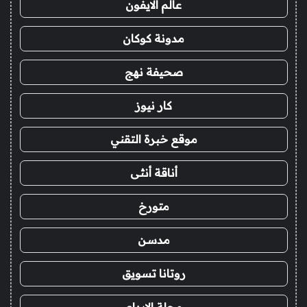
عالم الايفون
مدونة كوكان
صحيفة نهج
كار نيوز
موقع خبرة التقني
أناقة أنثى
متورخ
مدسن
روتانا تسويق