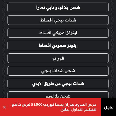
شحن يلا لودو تابي تمارا
شدات ببجي اقساط
ايتونز امريكي اقساط
ايتونز سعودي اقساط
فور يو
شحن شدات ببجي
شدات ببجي عن طريق الايدي
شحن يلا لودو
حرس الحدود بجازان يحبط تهريب 31,500 قرص خاضع
عاجل
×
لتنظيم التداول الطبي
شحن لودو عن طريق الايدي
يسبوك
‫X
واتساب
تيلقرام