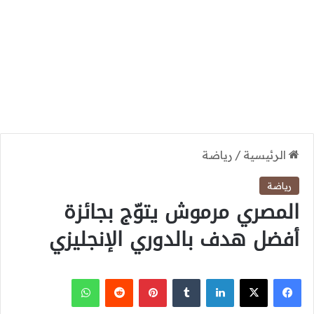
الرئيسية
/
رياضة
رياضة
المصري مرموش يتوّج بجائزة
أفضل هدف بالدوري الإنجليزي
‫X
فيسبوك
لينكدإن
بينتيريست
واتساب