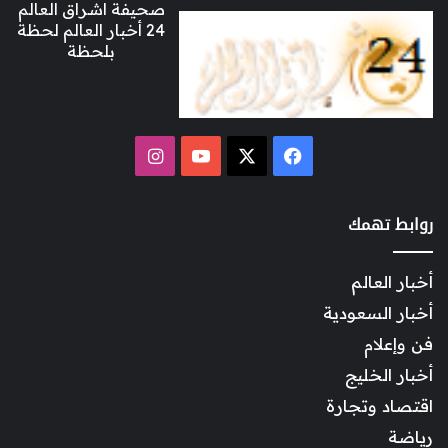
صحيفة اشراق العالم
24 أخبار العالم لحظة
بلحظة
‫X
فيسبوك
‫YouTube
انستقرام
روابط تهمك
أخبار العالم
أخبار السعودية
فن وإعلام
أخبار الخليج
اقتصاد وتجارة
رياضة