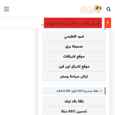
بحث عن
الق
×
توصيات :
حرس الحدود بجازان يحبط تهريب 31,500 قرص خاضع لتنظيم التداول الطبي
باقة متميزة VIP (كود: AA35872):
ضوء التعليمي
صحيفة برق
موقع اشراقات
موقع اشراق اون لاين
اركان سياحة وسفر
باقة متميزة VIP (كود: AA11138):
باقة باك لينك
تحسين SEO سلة