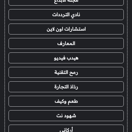
مجلة الابداع
نادي الترددات
استشارات اون لاين
المعارف
هيدب فيديو
رمح التقنية
رذاذ التجارة
طعم وكيف
شهود نت
أركاني