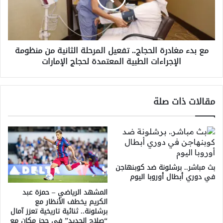
المرحلة
الثانية
من
منظومة
مع بدء مغادرة الحجاج.. تفعيل المرحلة الثانية من منظومة
الإجراءات
الإجراءات الطبية المعتمدة لحجاج الإمارات
الطبية
المعتمدة
لحجاج
الإمارات
مقالات ذات صلة
بث مباشر.. برشلونة ضد كوبنهاجن
في دوري أبطال أوروبا اليوم
المشهد الرياضي – حمزة عبد
الكريم يخطف الأنظار مع
برشلونة.. ثنائية تاريخية تعزز آمال
“صلاح الجديد” في حجز مكان مع