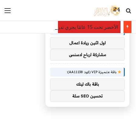
بحث عن
الق
×
توصيات :
الأخضر تحت 15 عامًا يجري تدريباته في معسكر أبها
باقة متميزة VIP (كود: AA38045):
اول اثنين ريادة اعمال
مشاركة ارباح ادسنس
باقة متميزة VIP (كود: AA11138):
باقة باك لينك
تحسين SEO سلة