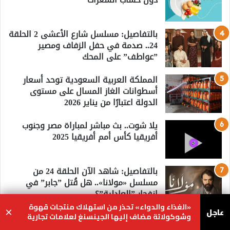
بالتفاصيل: مسلسل شارع الأعشى 2 الحلقة
24.. صدمة في حفل الزفاف ومصير
”عواطف” على المحك
المملكة العربية السعودية توحد أسعار
أسطوانات الغاز المسال على مستوى
الدولة اعتبارًا من يناير 2026
يلا شوت.. بث مباشر لمباراة مصر وجنوب
أفريقيا كأس أمم أفريقيا 2025
بالتفاصيل: شاهد الآن الحلقة 24 من
مسلسل «مولانا».. هل قُتل ”جابر” في
انفجار ”العادلية”؟
«الغذاء والدواء» تحذر من استهلاك منتجات قهوة
عاجل
×
شجون الهاجري تفاجئ والدتها بعيد الأم
وشوكولاتة مضاف إليها الجينسنغ لعلامات تجارية
محددة
خلال كواليس "صنع في الكويت"
يسبوك
‫X
واتساب
تيلقرام