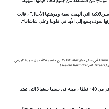
تاج من المشاهد من جميع أنحاء حياتها المهنية.
سريلانكية التي ألهمت نعمة وموهبتها الأجيال” ، قالت
رثها سوف يلمع إلى الأبد في قلوبنا وعلى شاشاتنا”.
يحمل Srimathi Mallika Kaluarachchi صورة عن Malini Fonseka في حفل حرق Filmstar ، الذي حضره الآلاف من سريلانكان في
كان Fonseka ، الذي لعب دور البطولة في أكثر من 140 فيلمًا ، مهنة في سينما سينهالا التي تمتد