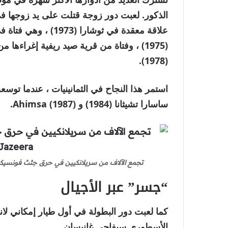
علاقة معقدة في ثوشارا
(1975) ، وفتاة من قرية صيد ريفية إغراءها
(1978).
استمر هذا النجاح في الثمانينيات ، عندما توسع
ساسارا تشيثانا (1984) و Ahimsa (1987).
تجمع الآلاف من سريلانكيين في حرق جثث فونسيكا يوم الاثنين 25 مايو 2025 [l Jazeera
“جسر” عبر الأجيال
الأسطوري سيفاجي غانيسان.