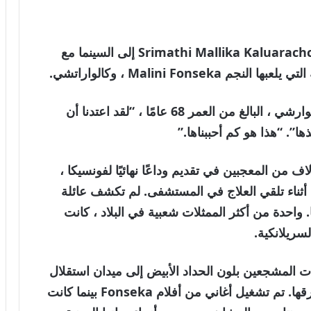
كفتاة ، عندما تذهب Srimathi Mallika Kaluarachchi إلى السينما مع
Malini Fo ، وكالواراتشي.
ثم سوف تتحول إلى والدها في يأس. يتذكر كالوارشي ، البالغ من العمر 68 عامًا ، “لقد اعتدنا أن
”. “هذا هو كم أحببناها.”
ين ، انضم Kaluarachchi إلى الآلاف من المعجبين في تقديم وداعًا نهائيًا لفونسيكا ،
ي في 24 مايو عن عمر يناهز 78 عامًا أثناء تلقي العلاج في المستشفى. لم تكشف عائلة
 واحدة من أكثر الممثلات شعبية في البلاد ، كانت
سريلانكية.
دت المشجعين بلون الحداد الأبيض إلى ميدان استقلال
كولومبو لإلقاء نظرة على نعشها قبل أن يتم حرقها. تم تشغيل أغاني من أفلام Fonseka بينما كانت