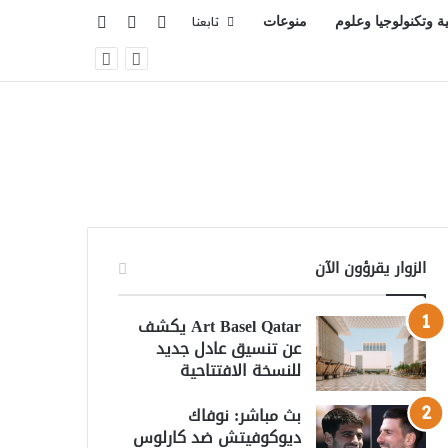
تسجيل الدخول
بحث عن
إضافة عمود جانبي
ية وتكنولوجيا وعلوم
منوعات
تابعنا
الزوار يقرؤون الآن
Art Basel Qatar يكشف
عن تنسيق عادل جديد
للنسخة الافتتاحية
بث مباشر: نوفاك
ديوكوفيتش ضد كارلوس