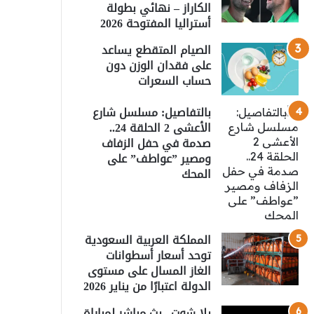
الكاراز – نهائي بطولة
أستراليا المفتوحة 2026
الصيام المتقطع يساعد
على فقدان الوزن دون
حساب السعرات
بالتفاصيل: مسلسل شارع
الأعشى 2 الحلقة 24..
صدمة في حفل الزفاف
ومصير ”عواطف” على
المحك
المملكة العربية السعودية
توحد أسعار أسطوانات
الغاز المسال على مستوى
الدولة اعتبارًا من يناير 2026
يلا شوت.. بث مباشر لمباراة