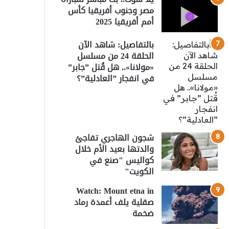
مصر وجنوب أفريقيا كأس
أمم أفريقيا 2025
بالتفاصيل: شاهد الآن
الحلقة 24 من مسلسل
«مولانا».. هل قُتل ”جابر”
في انفجار ”العادلية”؟
شجون الهاجري تفاجئ
والدتها بعيد الأم خلال
كواليس "صنع في
الكويت"
Watch: Mount etna in
صقلية يلف أعمدة رماد
ضخمة