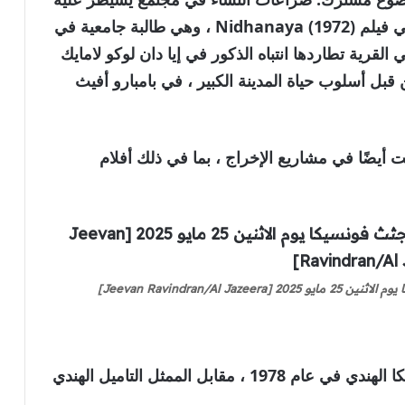
الذكور. لعبت دور زوجة قتلت على يد زوجها في فيلم Nidhanaya (1972) ، وهي طالبة جامعية في
 (1973) ، وهي فتاة في القرية تطاردها انتباه الذكور في إيا دان لوكو لامايك
 من قبل أسلوب حياة المدينة الكبير ، في بامبارو أفيث
ت أيضًا في مشاريع الإخراج ، بما في ذلك أفلام
Jeevan Ravindran/A]
كما لعبت دور البطولة في أول طيار إمكاني لانكا الهندي في عام 1978 ، مقابل الممثل التاميل الهندي