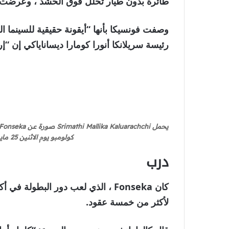
طائرة بدون طيار تحلل فوق الحشد ، وعرضت مون
وصفت فونسيكا بأنها “أيقونة حقيقية للسينما ال
رئيسة سريلانكا أنورا كومارا ديساناياكي إن “إ
كولومبو يوم الاثنين 25 مايو [Jeevan Ravindran/Al Jazeera]
درب
لأكثر من خمسة عقود.