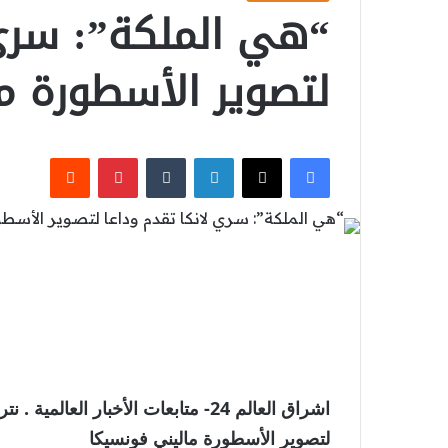
“هي الملكة”: سري 
لتصوير الأسطورة م
‫X
فيسبوك
لينكدإن
بينتيريست
اشراق العالم 24- متابعات الأخبار ا
لتصوير الأسطورة ماليني فونسيكا