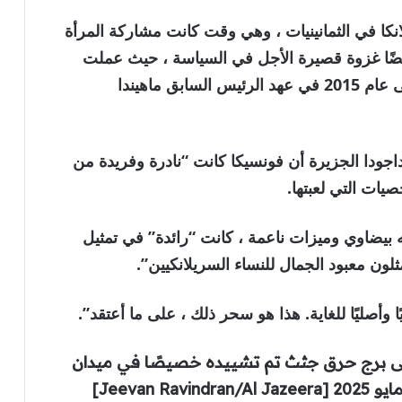
كا في الثمانينيات ، وهي وقت كانت مشاركة المرأة
 الكاميرا غير عادية. كان لدى Fonseka أيضًا غزوة قصيرة الأجل في السياسة ، حيث عملت
كعضو في برلمان سري لانكا من عام 2010 إلى عام 2015 في عهد الرئيس السابق ماهيندا
اجودا الجزيرة أن فونسيكا كانت “نادرة وفريدة من
يات التي لعبتها.
إن Petite and Fair ، مع وجه بيضاوي وميزات ناعمة ، كانت “رائدة” في تمثيل
لون معبود الجمال للنساء السريلانكيين”.
أصليًا للغاية. هذا هو سحر ذلك ، على ما أعتقد”.