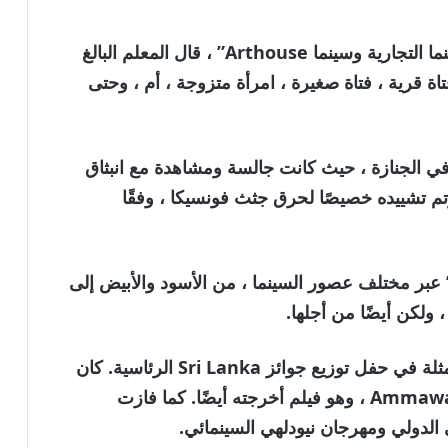
“لم تقتصر على فئة واحدة أبدًا. كانت في السينما التجارية وسينما Arthouse” ، قال المعلم البالغ
 “لعبت فتاة قرية ، فتاة صغيرة ، امرأة متزوجة ، أم ، وحتى
لمشيعين في الجنازة ، حيث كانت جالسة ومشاهدة مع انبثاق
م تشييده خصيصًا لحرق جثث فونسيكا ، وفقًا
عبر مختلف عصور السينما ، من الأسود والأبيض إلى
 ولكن أيضًا من أجلها.
كانت Fonseka أفضل خمس مرات فائزة بممثلة في حفل توزيع جوائز Sri Lanka الرئاسية. كان
فوزها الأخير في عام 2006 لدورها في Ammawarune ، وهو فيلم أخرجته أيضًا. كما فازت
 الدولي ومهرجان نيودلهي السينمائي.