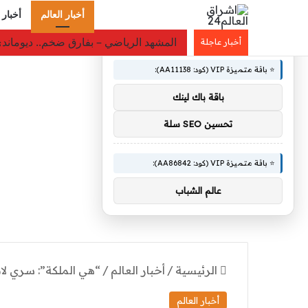
أخبار العالم
أخبار 
×
🚀 توصيات :
استشرافٌ للمستقبل قبل 45 عامًا.. الملك سلمان: «الدرعية مدينة الماضي والحاضر والمستقبل»
أخبار عاجلة
⭐ باقة متميزة VIP (كود: AA11138):
باقة باك لينك
تحسين SEO سلة
⭐ باقة متميزة VIP (كود: AA86842):
عالم الشباب
الرئيسية
/
أخبار العالم
/
“هي الملكة”: سري لان
أخبار العالم