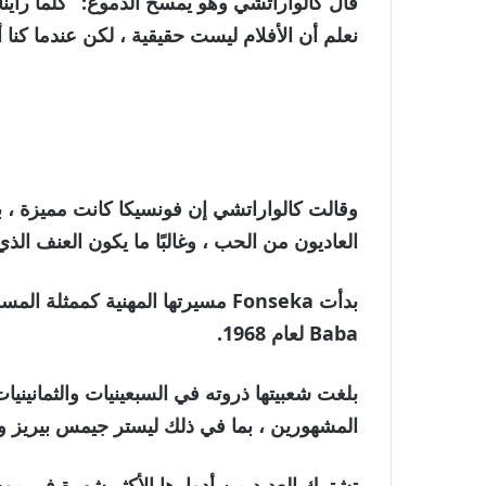
قال كالواراتشي وهو يمسح الدموع: “كلما رأيناها
نعلم أن الأفلام ليست حقيقية ، لكن عندما كنا أط
وقالت كالواراتشي إن فونسيكا كانت مميزة ، 
العاديون من الحب ، وغالبًا ما يكون العنف الذي
Baba لعام 1968.
بلغت شعبيتها ذروته في السبعينيات والثمانين
المشهورين ، بما في ذلك ليستر جيمس بيريز ودا
تشترك العديد من أدوارها الأكثر شهرة في م