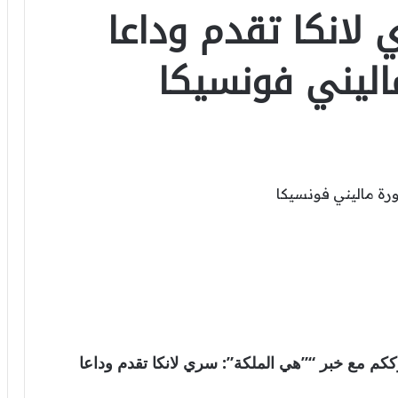
لانكا تقدم وداعا
اليني فونسيكا
لعالمية . نترككم مع خبر “”هي الملكة”: سري لانكا تقدم وداعا