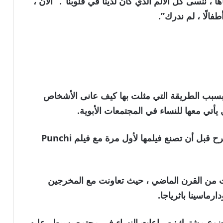
 ، ننسى كل الألم الذي كان لدينا في قلوبنا”. “الآن ،
فالًا ، لم ندرك”.
بسبب الطريقة التي مثلت بها كيف عانى الأشخاص
 يأتي معها للنساء في المجتمعات الأبوية.
بدأت Fonseka مسيرتها المهنية كممثلة المسرح قبل أن تصنع فيلمها لأول مرة مع فيلم Punchi
يات من القرن الماضي ، حيث تعاونت مع المخرجين
رماسينا باثرياجا.
وضوع مشترك: صراعات النساء في مجتمع يسيطر عليه