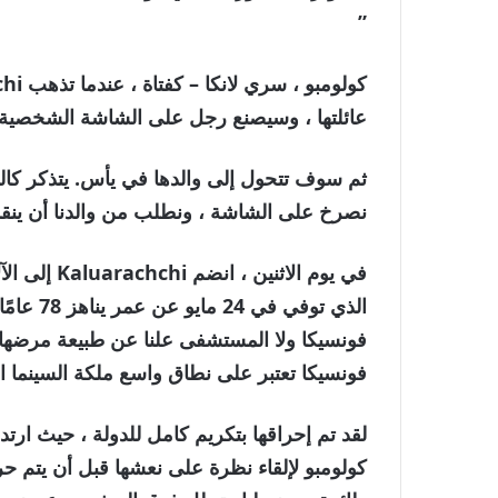
”
كولومبو ، سري لانكا –
عائلتها ، وسيصنع رجل على الشاشة الشخصية التي يلعبها النجم nseka
نصرخ على الشاشة ، ونطلب من والدنا أن ينقذها
في يوم الاثن
الذي توف
فونسيكا ولا المستشفى علنا ​​عن طبيعة مرضها.
فونسيكا تعتبر على نطاق واسع ملكة السينما ال
لقد تم إحراقها بتكريم كامل للدولة ، حيث ارت