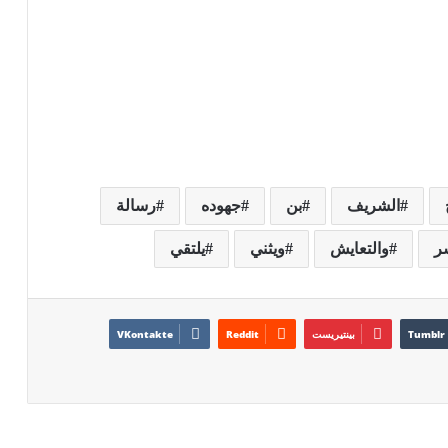
الشريف
بن
جهوده
رسالة
ر
والتعايش
ويثني
يلتقي
بينتيريست