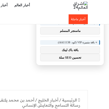
أخبار العالم
أخبار 
×
🚀 توصيات :
أخبار عاجلة
⭐ باقة متميزة VIP (كود: AA26790):
ماسنجر المسلم
⭐ باقة متميزة VIP (كود: AA11138):
باقة باك لينك
تحسين SEO سلة
الرئيسية
/
أخبار الخليج
/
أحمد بن محمد يلتقي
رسالة التسامح والتعايش الإنساني