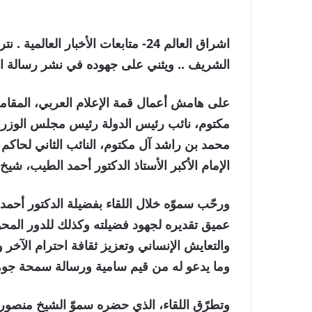
اشراق العالم 24- متابعات الأخبار ا
الشريف .. ويثني على جهوده في نشر رسالة ال
على هامش أعمال قمة الإعلام العربي، المقام
مكتوم، نائب رئيس الدولة رئيس مجلس الوزراء 
محمد بن راشد آل مكتوم، النائب الثاني لحاكم 
الإمام الأكبر الأستاذ الدكتور أحمد الطيب، 
ورحّب سموّه خلال اللقاء بفضيلة الدكتور أحمد
عميق تقديره لجهود فضيلته وكذلك للدور الم
والتعايش الإنساني وتعزيز ثقافة احترام الآخر 
وما يدعو له من قيم سامية ورسالة سمحة جوهره
وتطرّق اللقاء، الذي حضره سموّ الشيخ منصور 