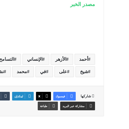
مصدر الخبر
أحمد
الأزهر
الإنساني
التسامح
شيخ
على
في
محمد
نش
شاركها
فيسبوك
‫X
لينكدإن
مشاركة عبر البريد
طباعة