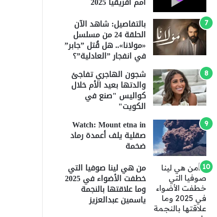
أمم أفريقيا 2025
بالتفاصيل: شاهد الآن
الحلقة 24 من مسلسل
«مولانا».. هل قُتل ”جابر”
في انفجار ”العادلية”؟
شجون الهاجري تفاجئ
والدتها بعيد الأم خلال
كواليس "صنع في
الكويت"
Watch: Mount etna in
صقلية يلف أعمدة رماد
ضخمة
من هي لينا صوفيا التي
خطفت الأضواء في 2025
وما علاقتها بالنجمة
ياسمين عبدالعزيز