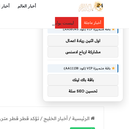
أخبار العالم
أخبار 
×
توصيات :
ليست بوابةً لتداول المشفرات.. «تيثر»
أخبار عاجلة
باقة متميزة VIP (كود: AA38045):
اول اثنين ريادة اعمال
مشاركة ارباح ادسنس
باقة متميزة VIP (كود: AA11138):
باقة باك لينك
تحسين SEO سلة
الرئيسية
/
أخبار الخليج
/
تؤكد قطر قطر مترو 