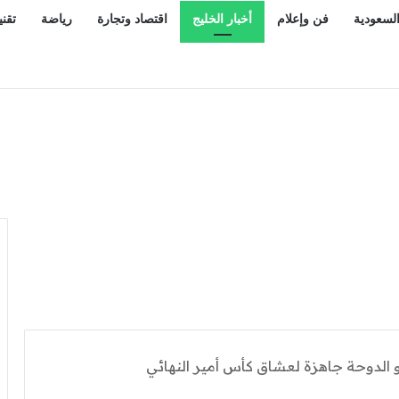
السعودية
فن وإعلام
أخبار الخليج
اقتصاد وتجارة
رياضة
تقني
 تدخل السوق السعودية من باب ترميز العقار المؤسسي عبر مُصدر محلي
الدوحة جاهزة لعشاق كأس أمير النهائي