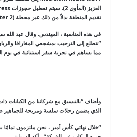
تقديم المنطقة بدلاً من ذلك عبر محطة alab QLM (Shelter 2).
في هذه المناسبة ، المهندس. وقال عبد الله 
مما يساهم في تجربة سفر استثنائية في يوم الم
وأضاف “بالتنسيق مع شركائنا من الكيانات ذا
الذي يضمن رحلات سلسة ومريحة للجماهير طو
“خلال نهائي كأس أمير ، نحن ملتزمون تمامًا
جميع الركاب عبر الشبكة” ، أكد السوليتي.