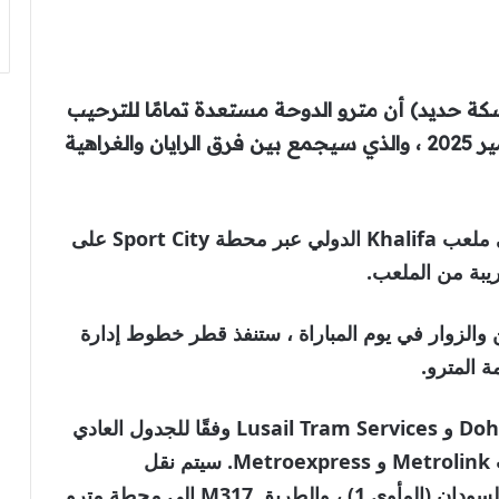
 حديد) أن مترو الدوحة مستعدة تمامًا للترحيب
وموظفي النقل الذين حضروا نهائي كأس أمير 2025 ، والذي سيجمع بين فرق الرايان والغراهية
يمكن لمحبي كلا الفريقين الوصول مباشرة إلى ملعب Khalifa الدولي عبر محطة Sport City على
يبة من الملعب.
والزوار في يوم المباراة ، ستنفذ قطر خطوط إدارة
في يوم المباراة ، بينما سيتم تشغيل Doha Metro و Lusail Tram Services وفقًا للجدول العادي
، سيتم إجراء العديد من التغييرات على خدمات Metrolink و Metroexpress. سيتم نقل
Metrolink Route M311 إلى محطة مترو السودان (المأوى 1) ، والطريق M317 إلى محطة مترو