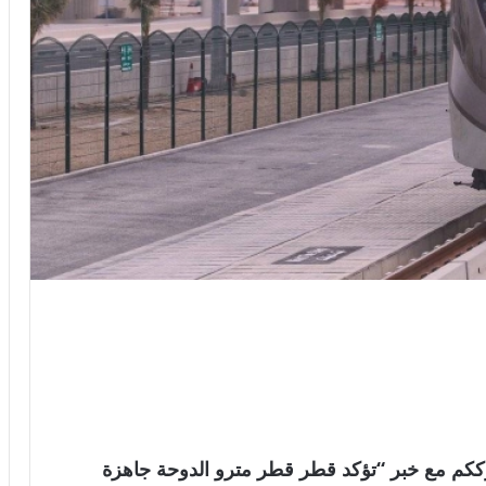
لعالمية . نترككم مع خبر “تؤكد قطر قطر مترو الدوحة جاهزة