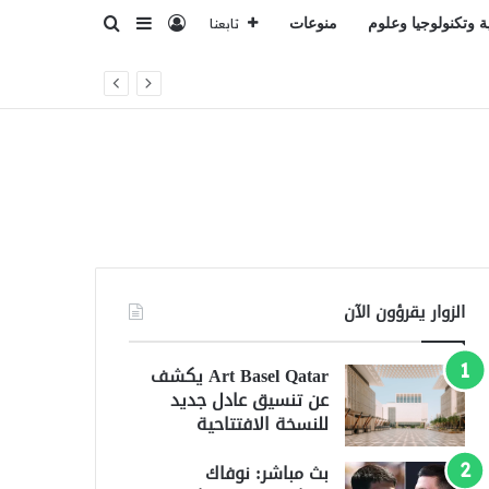
تسجيل الدخول
بحث عن
إضافة عمود جانبي
ة وتكنولوجيا وعلوم
منوعات
تابعنا
الزوار يقرؤون الآن
Art Basel Qatar يكشف
عن تنسيق عادل جديد
للنسخة الافتتاحية
بث مباشر: نوفاك