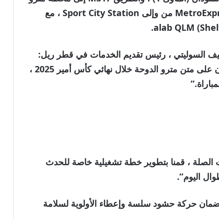
العزيز (المأوى 2). سيتم تعطيل حجوزات MetroExpress من وإلى Sport City Station ، مع
سيف السوليتي ، رئيس تقديم الخدمات في قطر ريل:
“نتطلع إلى الترحيب بمشجعي المغارافا والريان على متن مترو الدوحة خلال نهائي كأس أمير 2025 ،
باراة.”
ت الصلة ، قمنا بتطوير خطة تشغيلية خاصة للحدث
ال اليوم”.
 بضمان حركة حشود سلسة وإعطاء الأولوية لسلامة