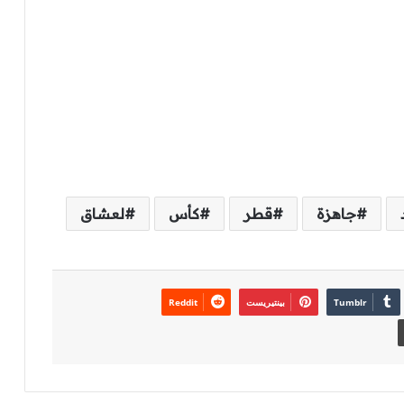
جاهزة
قطر
كأس
لعشاق
بينتيريست