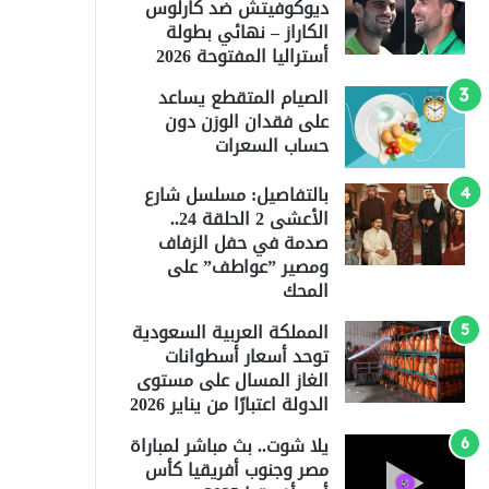
ديوكوفيتش ضد كارلوس
الكاراز – نهائي بطولة
أستراليا المفتوحة 2026
الصيام المتقطع يساعد
على فقدان الوزن دون
حساب السعرات
بالتفاصيل: مسلسل شارع
الأعشى 2 الحلقة 24..
صدمة في حفل الزفاف
ومصير ”عواطف” على
المحك
المملكة العربية السعودية
توحد أسعار أسطوانات
الغاز المسال على مستوى
الدولة اعتبارًا من يناير 2026
يلا شوت.. بث مباشر لمباراة
مصر وجنوب أفريقيا كأس