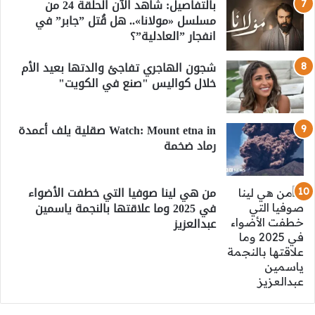
بالتفاصيل: شاهد الآن الحلقة 24 من
مسلسل «مولانا».. هل قُتل ”جابر” في
انفجار ”العادلية”؟
شجون الهاجري تفاجئ والدتها بعيد الأم
خلال كواليس "صنع في الكويت"
Watch: Mount etna in صقلية يلف أعمدة
رماد ضخمة
من هي لينا صوفيا التي خطفت الأضواء
في 2025 وما علاقتها بالنجمة ياسمين
عبدالعزيز