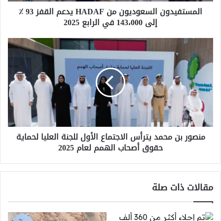
إلى
المستفيدون السعوديون من HADAF يدعم القفز 93 ٪
143،000
إلى 143،000 في الرابع 2025
في
الرابع
2025
منصور
بن
محمد
يترأس
الاجتماع
الأول
للجنة
العليا
لحماية
منصور بن محمد يترأس الاجتماع الأول للجنة العليا لحماية
حقوق
حقوق أصحاب الهمم لعام 2025
أصحاب
الهمم
لعام
2025
مقالات ذات صلة