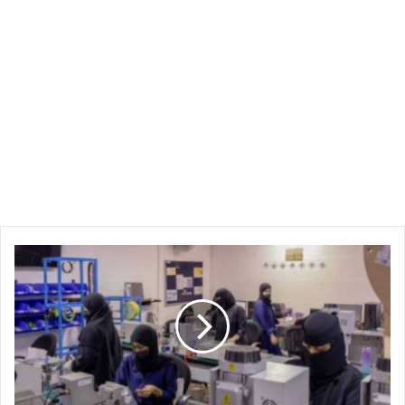
المستفيدون
السعوديون
من
HADAF
يدعم
القفز
93
٪