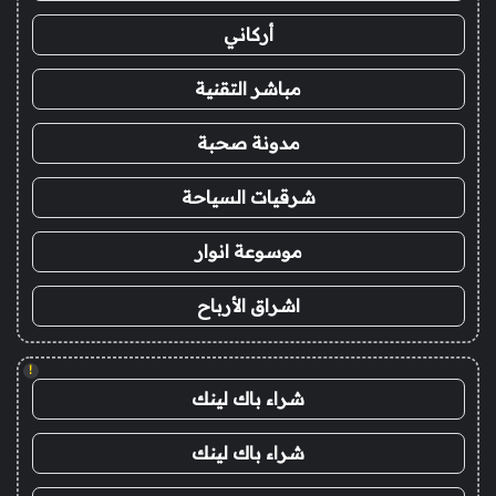
أركاني
مباشر التقنية
مدونة صحبة
شرقيات السياحة
موسوعة انوار
اشراق الأرباح
!
شراء باك لينك
شراء باك لينك