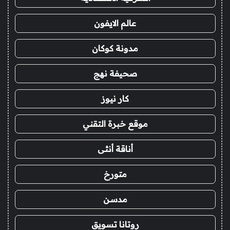
عالم الايفون
مدونة كوكان
صحيفة نهج
كار نيوز
موقع خبرة التقني
أناقة أنثى
متورخ
مدسن
روتانا تسويق