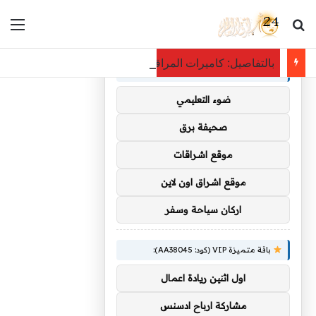
بحث عن
الق
×
توصيات :
بالتفاصيل: كاميرات المراقبة كشفت اللص: فأر يسطو على مجوهرات بـ12 ألف دو
باقة متميزة VIP (كود: AA35872):
ضوء التعليمي
صحيفة برق
موقع اشراقات
موقع اشراق اون لاين
اركان سياحة وسفر
باقة متميزة VIP (كود: AA38045):
اول اثنين ريادة اعمال
مشاركة ارباح ادسنس