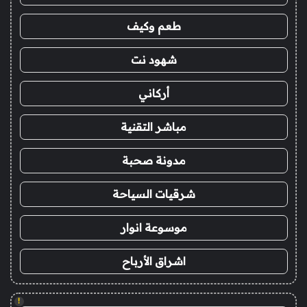
طعم وكيف
شهود نت
أركاني
مباشر التقنية
مدونة صحبة
شرقيات السياحة
موسوعة انوار
اشراق الأرباح
!