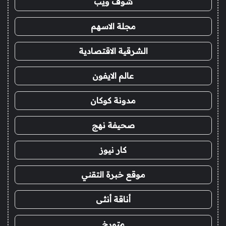
شوف ويب
مجلة الاسهم
الشرقية الاقتصادية
عالم الايفون
مدونة كوكان
صحيفة نهج
كار نيوز
موقع خبرة التقني
أناقة أنثى
متورخ