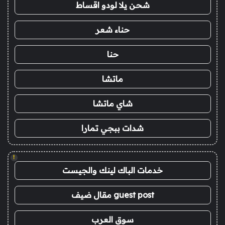
شحن يلا لودو اقساط
حناء شعر
حنا
ماتشا
شاي ماتشا
شدات ببجي تمارا
!
خدمات الباك لينك والجيست
guest post مقال ضيف
سوق العرب