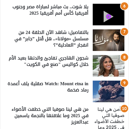
يلا شوت.. بث مباشر لمباراة مصر وجنوب
أفريقيا كأس أمم أفريقيا 2025
بالتفاصيل: شاهد الآن الحلقة 24 من
مسلسل «مولانا».. هل قُتل ”جابر” في
انفجار ”العادلية”؟
شجون الهاجري تفاجئ والدتها بعيد الأم
خلال كواليس "صنع في الكويت"
Watch: Mount etna in صقلية يلف أعمدة
رماد ضخمة
من هي لينا صوفيا التي خطفت الأضواء
في 2025 وما علاقتها بالنجمة ياسمين
عبدالعزيز