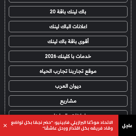
باك لينك باقة 20
اعلانات الباك لينك
أقوى باقة باك لينك
خدمات با كلينك 2026
موقع تجاربنا تجارب الحياه
ديوان العرب
مشاريع
اعلانات باك لينك
الاتحاد مودِّعًا البرازيلي فابينيو: “حضر نجمًا بكل تواضع
عاجل
×
وقاد فريقه بكل اقتدار ورحل عاشقًا”
باك لينك
يسبوك
‫X
واتساب
تيلقرام