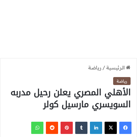
الرئيسية
/
رياضة
رياضة
الأهلي المصري يعلن رحيل مدربه
السويسري مارسيل كولر
‫X
فيسبوك
لينكدإن
بينتيريست
واتساب