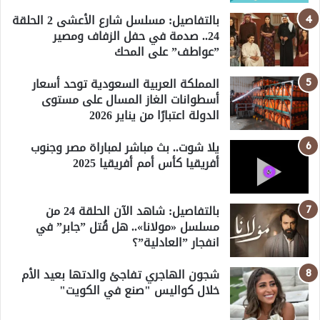
بالتفاصيل: مسلسل شارع الأعشى 2 الحلقة
24.. صدمة في حفل الزفاف ومصير
”عواطف” على المحك
المملكة العربية السعودية توحد أسعار
أسطوانات الغاز المسال على مستوى
الدولة اعتبارًا من يناير 2026
يلا شوت.. بث مباشر لمباراة مصر وجنوب
أفريقيا كأس أمم أفريقيا 2025
بالتفاصيل: شاهد الآن الحلقة 24 من
مسلسل «مولانا».. هل قُتل ”جابر” في
انفجار ”العادلية”؟
شجون الهاجري تفاجئ والدتها بعيد الأم
خلال كواليس "صنع في الكويت"