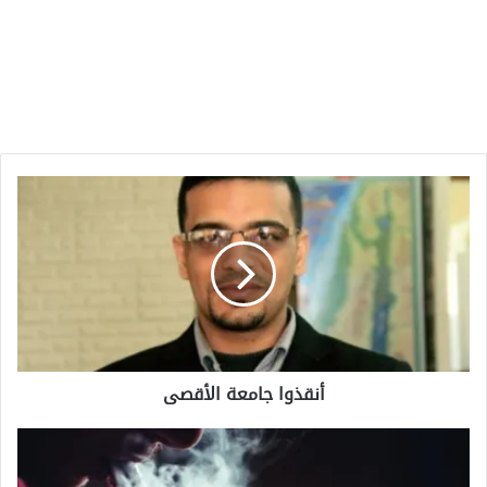
أنقذوا
جامعة
الأقصى
أنقذوا جامعة الأقصى
السجائر
«مجهولة
المصدر»