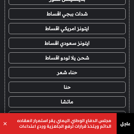
شدات ببجي اقساط
ايتونز امريكي اقساط
ايتونز سعودي اقساط
شحن يلا لودو اقساط
حناء شعر
حنا
ماتشا
شاي ماتشا
مجلس الدفاع الوطني اليمني يقر استمرار انعقاده
عاجل
×
الدائم ويتخذ قرارات لرفع الجاهزية وردع اعتداءات
شدات ببجي تمارا
المليشيات الحوثية
يسبوك
‫X
واتساب
تيلقرام