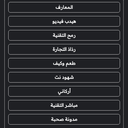
المعارف
هيدب فيديو
رمح التقنية
رذاذ التجارة
طعم وكيف
شهود نت
أركاني
مباشر التقنية
مدونة صحبة