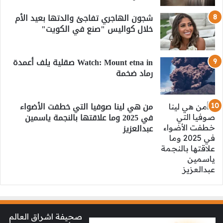
شجون الهاجري تفاجئ والدتها بعيد الأم
خلال كواليس "صنع في الكويت"
Watch: Mount etna in صقلية يلف أعمدة
رماد ضخمة
من هي لينا صوفيا التي خطفت الأضواء
في 2025 وما علاقتها بالنجمة ياسمين
عبدالعزيز
صحيفة اشراق العالم