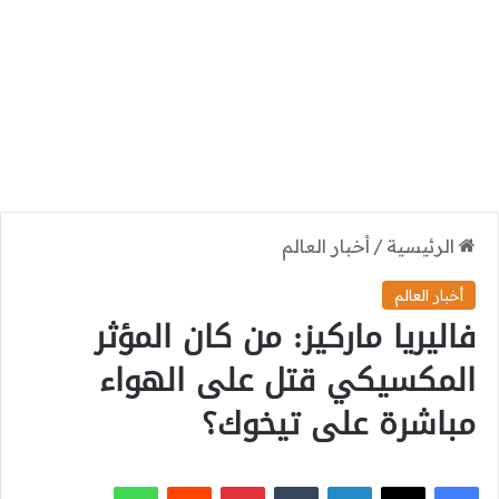
الرئيسية
/
أخبار العالم
أخبار العالم
فاليريا ماركيز: من كان المؤثر
المكسيكي قتل على الهواء
مباشرة على تيخوك؟
‫X
فيسبوك
لينكدإن
بينتيريست
واتساب