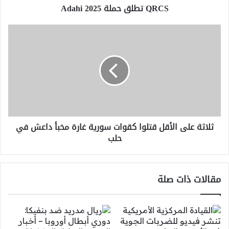
QRCS تطلق حملة Adahi 2025
ثلاثة
على
الأقل
قتلوا
كقوات
سورية
غارة
مخبأ
داعش
ثلاثة على الأقل قتلوا كقوات سورية غارة مخبأ داعش في
في
حلب
حلب
مقالات ذات صلة