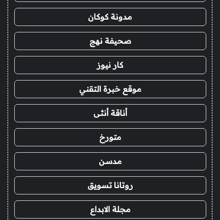
مدونة كوكان
صحيفة نهج
كار نيوز
موقع خبرة التقني
أناقة أنثى
متورخ
مدسن
روتانا تسويق
مجلة الابداع