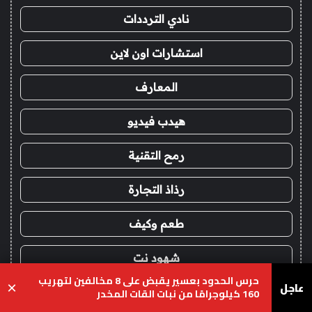
نادي الترددات
استشارات اون لاين
المعارف
هيدب فيديو
رمح التقنية
رذاذ التجارة
طعم وكيف
شهود نت
حرس الحدود بعسير يقبض على 8 مخالفين لتهريب
عاجل
×
أركاني
160 كيلوجرامًا من نبات القات المخدر
يسبوك
‫X
واتساب
تيلقرام