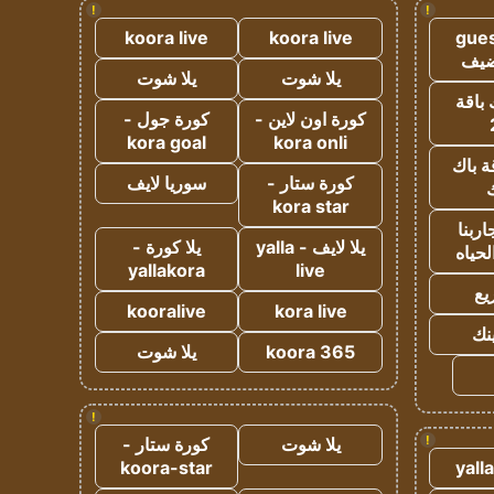
!
!
koora live
koora live
gues
ضيف
يلا شوت
يلا شوت
 باقة
كورة اون لاين -
كورة جول -
kora goal
kora onli
ة باك
كورة ستار -
سوريا لايف
ك
kora star
ربنا
يلا لايف - yalla
يلا كورة -
لحياه
yallakora
live
يع
kooralive
kora live
ينك
koora 365
يلا شوت
!
!
يلا شوت
كورة ستار -
koora-star
yall