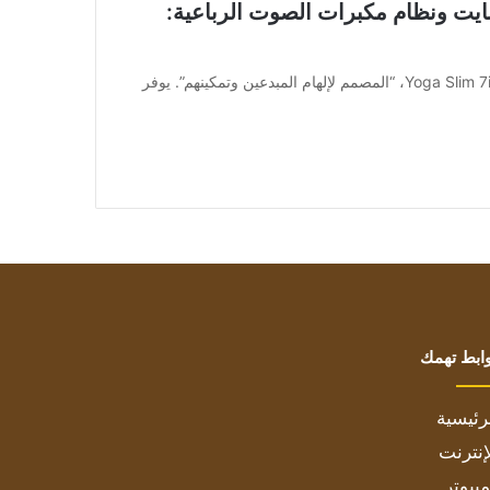
عشوائي (RAM) سعة 32 جيجابايت ونظام مكبرات الصوت الرباعية:
[ad_1] وأعلنت لينوفو يوم الخميس عن الكمبيوتر المحمول Yoga Slim 7i، “المصمم لإلهام المبدعين وتمكينهم”. يوفر
ابط تهمك
رئيسية
إنترنت
بيوتر