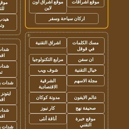
موقع اشراقات
موقع اشراق اون
موقع
لاين
للت
اركان سياحة وسفر
هيدب
وتر
!
مسك الكلمات
اشراق التقنية
في قوقل
شدات
اق
ان سفن
مرابع التكنولوجيا
شدات
خيال التقنية
شوف ويب
تم
مجلة الاسهم
الشرقية
شدات بب
الاقتصادية
ايتونز
عالم الايفون
مدونة كوكان
اق
صحيفة نهج
كار نيوز
شدات
اق
موقع خبرة
أناقة أنثى
التقني
شدات بب