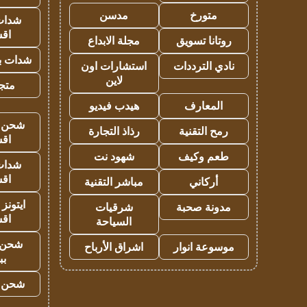
متورخ
مدسن
شدات
اق
روتانا تسويق
مجلة الابداع
شدات بب
نادي الترددات
استشارات اون
لاين
متجر 
المعارف
هيدب فيديو
شحن يل
رمح التقنية
رذاذ التجارة
اق
طعم وكيف
شهود نت
شدات
اق
أركاني
مباشر التقنية
ايتونز
مدونة صحبة
شرقيات
اق
السياحة
شحن 
موسوعة انوار
اشراق الأرباح
بب
شحن يل