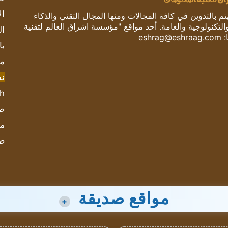
ال
 بالتدوين في كافة المجالات ومنها المجال التقني والذكاء
والتكنولوجية والعامة. أحد مواقع "مؤسسة اشراق العالم لتقنية
ال
:
eshrag@eshraag.com
با
مش
ن
sh
صحيف
مؤ
ص
مواقع صديقة
+