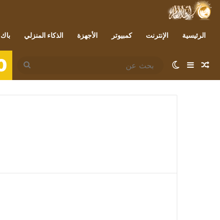
الرئيسية
الإنترنت
كمبيوتر
الأجهزة
الذكاء المنزلي
باك 
0
مقال عشوائي
إضافة عمود جانبي
الوضع المظلم
بحث
عن