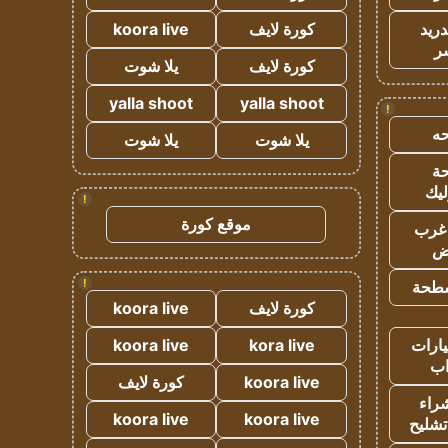
دريد
كورة لايف
koora live
ر
كورة لايف
يلا شوت
yalla shoot
yalla shoot
!
ه
يلا شوت
يلا شوت
ة
ليك
!
موقع كورة
غرب
اض
!
طحة
كورة لايف
koora live
ارات
kora live
koora live
ب
koora live
كورة لايف
راء
koora live
koora live
تشليح