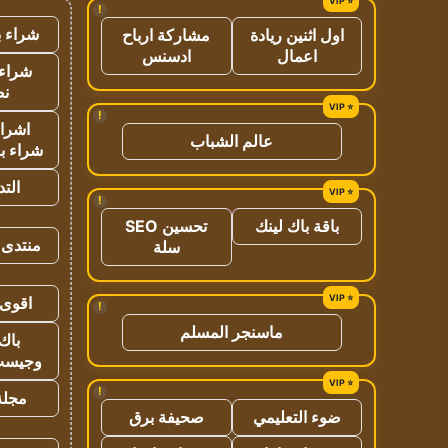
!
شراء ب
اول اثنين ريادة
مشاركة ارباح
اعمال
ادسنس
شراء 
نص
!
اشراق
عالم الشباب
شراء با
الت
!
باقة باك لينك
تحسين SEO
منتدى 
سلة
اقوى 
!
ماسنجر المسلم
باك 
وجيست
!
مجلة 
ضوء التعليمي
صحيفة برق