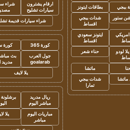
ارقام يشترون
شراء سي
 ببجي
بطاقات ايتونز
سيارات تشليح
مصدو
شن ستور
شدات ببجي
شراء سيارات قديمة تشلي
اقساط
 امريكي
ايتونز سعودي
ساط
اقساط
كورة 365
كورة س
ا لودو
حناء شعر
جول العرب
بث مباشر
ساط
goalarab
مدريد ا
نا
ماتشا
يلا لايف
ماتشا
شدات ببجي
تمارا
ريال مدريد
برشلونة 
مباشر اليوم
اليو
مباريات اليوم
يلا لا
مباشر