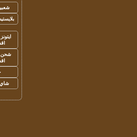
شعبية
بلايستي
ايتونز
اق
شحن يل
اق
ح
شاي 