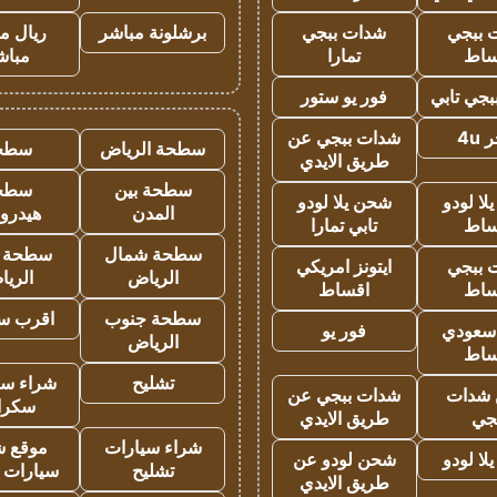
 ببجي
شدات ببجي
برشلونة مباشر
ريال م
ساط
تمارا
مباش
جي تابي
فور يو ستور
4u
شدات ببجي عن
سطحة الرياض
سطح
طريق الايدي
سطحة بين
سطح
ا لودو
شحن يلا لودو
المدن
هيدرو
ساط
تابي تمارا
سطحة شمال
سطحة 
 ببجي
ايتونز امريكي
الرياض
الري
ساط
اقساط
سطحة جنوب
اقرب س
 سعودي
فور يو
الرياض
ساط
تشليح
شراء سي
شدات
شدات ببجي عن
سكرا
جي
طريق الايدي
شراء سيارات
موقع ش
ا لودو
شحن لودو عن
تشليح
سيارات 
طريق الايدي