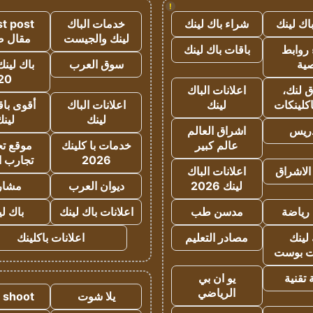
!
اك لينك
شراء باك لينك
خدمات الباك
t post
لينك والجيست
مقال 
روابط
باقات باك لينك
ية
سوق العرب
باك لينك
20
 لنك،
اعلانات الباك
كلينكات
لينك
اعلانات الباك
أقوى باق
لينك
لين
دريس
اشراق العالم
عالم كبير
خدمات با كلينك
موقع تجا
2026
تجارب ا
الاشراق
اعلانات الباك
لينك 2026
ديوان العرب
مشار
رياضة
مدسن طب
اعلانات باك لينك
باك ل
لينك
مصادر التعليم
اعلانات باكلينك
 بوست
تقنية
يو ان بي
الرياضي
يلا شوت
a shoot