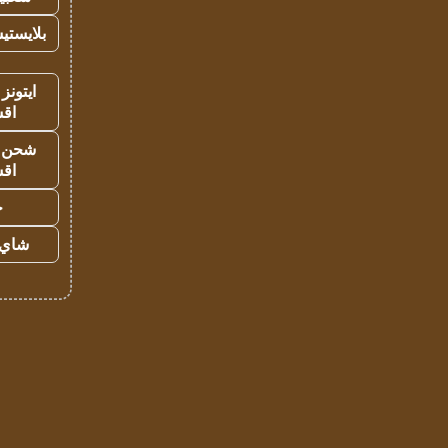
بلايستي
ايتونز
اق
شحن يل
اق
ح
شاي 