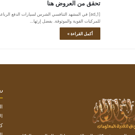
تحقق من العروض هنا
[ad_1] في المشهد التنافسي الشرس لسيارات الدفع الرباعي
للمركبات القوية والموثوقة. بفضل إرثها…
أكمل القراءة »
رو
ال
ال
كم
ال