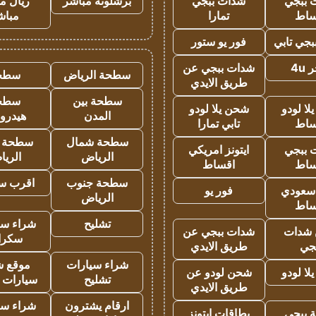
 ببجي
شدات ببجي
برشلونة مباشر
ريال م
ساط
تمارا
مباش
جي تابي
فور يو ستور
4u
شدات ببجي عن
سطحة الرياض
سطح
طريق الايدي
سطحة بين
سطح
ا لودو
شحن يلا لودو
المدن
هيدرو
ساط
تابي تمارا
سطحة شمال
سطحة 
 ببجي
ايتونز امريكي
الرياض
الري
ساط
اقساط
سطحة جنوب
اقرب س
 سعودي
فور يو
الرياض
ساط
تشليح
شراء سي
شدات
شدات ببجي عن
سكرا
جي
طريق الايدي
شراء سيارات
موقع ش
ا لودو
شحن لودو عن
تشليح
سيارات 
طريق الايدي
ارقام يشترون
شراء سي
 ببجي
بطاقات ايتونز