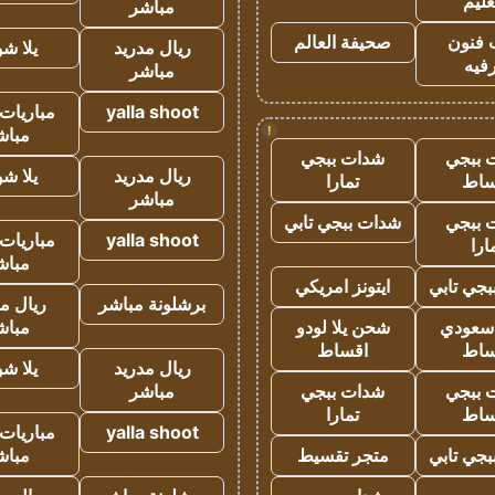
عليم
مباشر
 فنون
صحيفة العالم
ريال مدريد
يلا ش
فيه
مباشر
yalla shoot
مباريات 
!
مباش
 ببجي
شدات ببجي
ريال مدريد
يلا ش
ساط
تمارا
مباشر
 ببجي
شدات ببجي تابي
yalla shoot
مباريات 
ارا
مباش
جي تابي
ايتونز امريكي
برشلونة مباشر
ريال م
 سعودي
شحن يلا لودو
مباش
ساط
اقساط
ريال مدريد
يلا ش
 ببجي
شدات ببجي
مباشر
ساط
تمارا
yalla shoot
مباريات 
جي تابي
متجر تقسيط
مباش