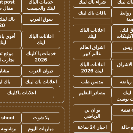
اك لينك
شراء باك لينك
خدمات الباك
t post
لينك والجيست
مقال 
روابط
باقات باك لينك
ية
سوق العرب
باك لينك
20
 لنك،
اعلانات الباك
كلينكات
لينك
اعلانات الباك
أقوى باق
لينك
لين
دريس
اشراق العالم
عالم كبير
خدمات با كلينك
موقع تجا
2026
تجارب ا
الاشراق
اعلانات الباك
لينك 2026
ديوان العرب
مشار
رياضة
مدسن طب
اعلانات باك لينك
باك ل
لينك
مصادر التعليم
اعلانات باكلينك
 بوست
تقنية
يو ان بي
الرياضي
يلا شوت
a shoot
 حالة
اخبار 24 ساعة
مباريات اليوم
برشلونة 