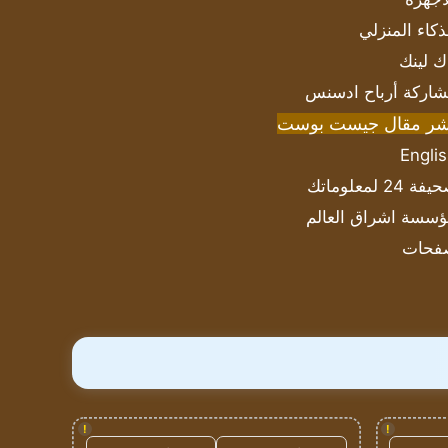
ذكاء المنزلي
ك لينك
اركة أرباح ادسنس
شر مقال جيست بوست
Engli
ة 24 لمعلوماتك
سسة اشراق العالم
فحات
!
!