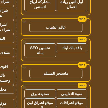
شراء ب
اول اثنين ريادة
مشاركة ارباح
اعمال
ادسنس
شراء 
نص
!
اشراق
عالم الشباب
شراء با
الت
!
باقة باك لينك
تحسين SEO
منتدى 
سلة
اقوى 
!
ماسنجر المسلم
باك 
وجيست
!
مجلة 
ضوء التعليمي
صحيفة برق
موقع اشراقات
موقع اشراق اون
موقع
لاين