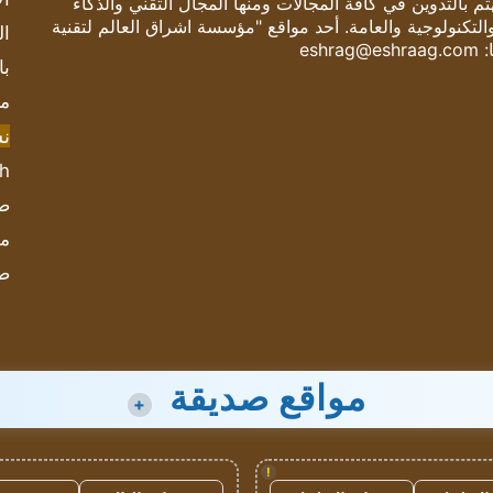
 بالتدوين في كافة المجالات ومنها المجال التقني والذكاء
والتكنولوجية والعامة. أحد مواقع "مؤسسة اشراق العالم لتقنية
ال
:
eshrag@eshraag.com
با
مش
ن
sh
صحيف
مؤ
ص
مواقع صديقة
+
!