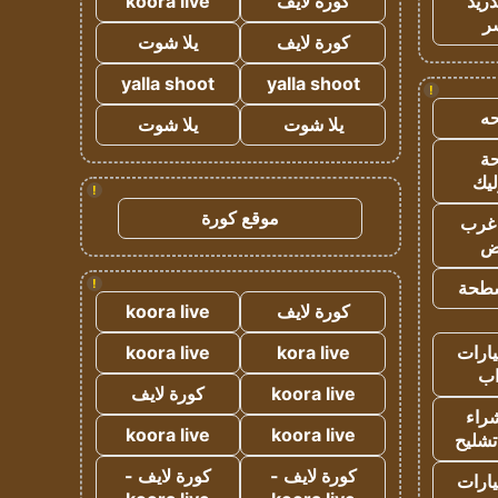
دريد
كورة لايف
koora live
ر
كورة لايف
يلا شوت
yalla shoot
yalla shoot
!
ه
يلا شوت
يلا شوت
ة
ليك
!
موقع كورة
غرب
اض
!
طحة
كورة لايف
koora live
ارات
kora live
koora live
ب
koora live
كورة لايف
راء
koora live
koora live
تشليح
كورة لايف -
كورة لايف -
ارات