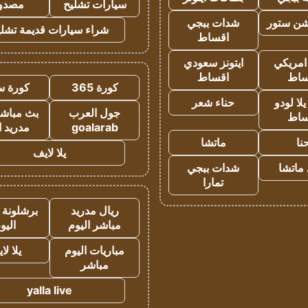
سيارات تشليح
مصدو
شن ستور
شدات ببجي
شراء سيارات قديمة تشلي
اقساط
 امريكي
ايتونز سعودي
ساط
اقساط
كورة 365
كورة س
ا لودو
حناء شعر
جول العرب
بث مباشر
ساط
goalarab
مدريد ا
نا
ماتشا
يلا لايف
ماتشا
شدات ببجي
تمارا
ريال مدريد
برشلونة 
مباشر اليوم
اليو
مباريات اليوم
يلا لا
مباشر
yalla live