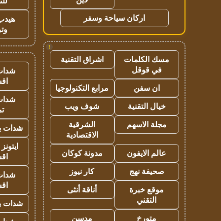
للت
اركان سياحة وسفر
هيدب
وتر
!
مسك الكلمات
اشراق التقنية
في قوقل
شدات
اق
ان سفن
مرابع التكنولوجيا
شدات
خيال التقنية
شوف ويب
تم
مجلة الاسهم
الشرقية
شدات بب
الاقتصادية
ايتونز
عالم الايفون
مدونة كوكان
اق
صحيفة نهج
كار نيوز
شدات
اق
موقع خبرة
أناقة أنثى
التقني
شدات بب
متورخ
مدسن