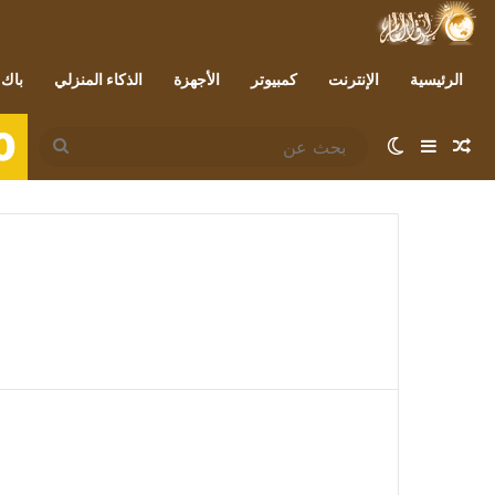
الرئيسية
الإنترنت
كمبيوتر
الأجهزة
الذكاء المنزلي
باك 
0
مقال عشوائي
إضافة عمود جانبي
الوضع المظلم
بحث
عن