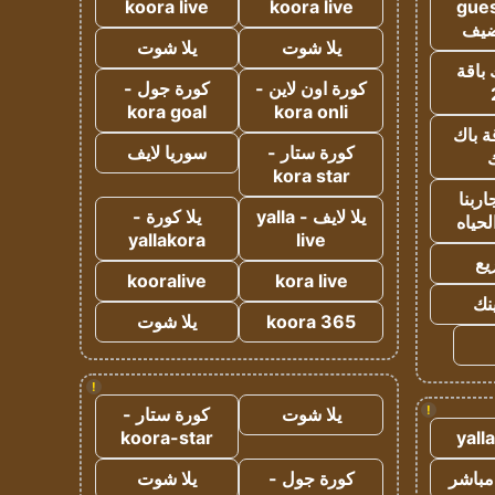
koora live
koora live
gues
ضيف
يلا شوت
يلا شوت
 باقة
كورة اون لاين -
كورة جول -
kora goal
kora onli
ة باك
كورة ستار -
سوريا لايف
ك
kora star
ربنا
يلا لايف - yalla
يلا كورة -
لحياه
yallakora
live
يع
kooralive
kora live
ينك
koora 365
يلا شوت
!
!
يلا شوت
كورة ستار -
koora-star
yall
مباشر
كورة جول -
يلا شوت