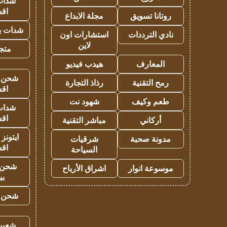
شدات
اق
روتانا تسويق
مجلة الابداع
شدات بب
نادي الترددات
استشارات اون
لاين
متجر 
المعارف
هيدب فيديو
شحن يل
رمح التقنية
رذاذ التجارة
اق
طعم وكيف
شهود نت
شدات
اق
أركاني
مباشر التقنية
ايتونز
مدونة صحبة
شرقيات
اق
السياحة
شحن 
موسوعة انوار
اشراق الأرباح
بب
شحن يل
شعبية