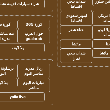
شن ستور
شدات ببجي
شراء سيارات قديمة تشلي
اقساط
 امريكي
ايتونز سعودي
ساط
اقساط
كورة 365
كورة س
ا لودو
حناء شعر
جول العرب
بث مباشر
ساط
goalarab
مدريد ا
نا
ماتشا
يلا لايف
ماتشا
شدات ببجي
تمارا
ريال مدريد
برشلونة 
مباشر اليوم
اليو
مباريات اليوم
يلا لا
مباشر
yalla live