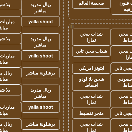
 فنون
صحيفة العالم
ريال مدريد
يلا ش
فيه
مباشر
yalla shoot
مباريات 
!
مباش
 ببجي
شدات ببجي
ريال مدريد
يلا ش
ساط
تمارا
مباشر
 ببجي
شدات ببجي تابي
yalla shoot
مباريات 
ارا
مباش
جي تابي
ايتونز امريكي
برشلونة مباشر
ريال م
 سعودي
شحن يلا لودو
مباش
ساط
اقساط
ريال مدريد
يلا ش
 ببجي
شدات ببجي
مباشر
ساط
تمارا
yalla shoot
مباريات 
جي تابي
متجر تقسيط
مباش
 ببجي
شدات ببجي
برشلونة مباشر
ريال م
ساط
تمارا
مباش