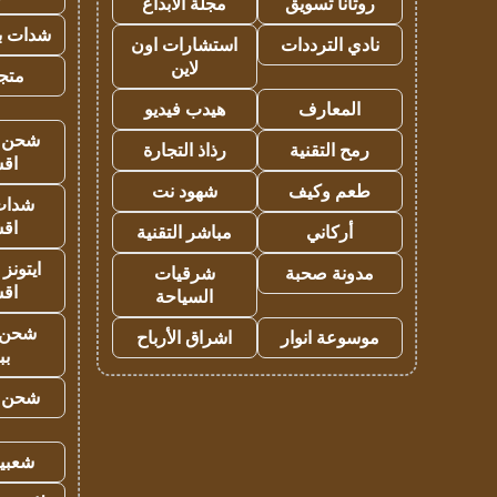
روتانا تسويق
مجلة الابداع
شدات بب
نادي الترددات
استشارات اون
لاين
متجر 
المعارف
هيدب فيديو
شحن يل
رمح التقنية
رذاذ التجارة
اق
طعم وكيف
شهود نت
شدات
اق
أركاني
مباشر التقنية
ايتونز
مدونة صحبة
شرقيات
اق
السياحة
شحن 
موسوعة انوار
اشراق الأرباح
بب
شحن يل
شعبية