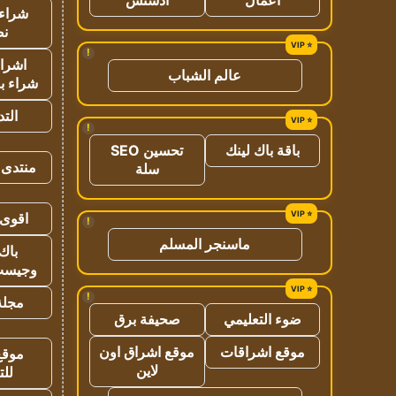
شراء 
نص
!
اشراق
عالم الشباب
شراء با
الت
!
باقة باك لينك
تحسين SEO
منتدى 
سلة
اقوى 
!
ماسنجر المسلم
باك 
وجيست
!
مجلة 
ضوء التعليمي
صحيفة برق
موقع اشراقات
موقع اشراق اون
موقع
لاين
للت