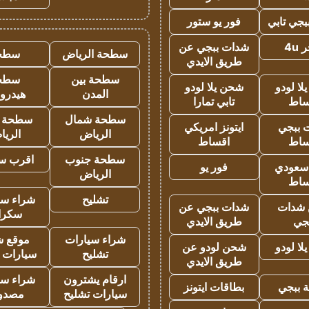
جي تابي
فور يو ستور
4u
شدات ببجي عن
سطحة الرياض
سطح
طريق الايدي
سطحة بين
سطح
ا لودو
شحن يلا لودو
المدن
هيدرو
ساط
تابي تمارا
سطحة شمال
سطحة 
 ببجي
ايتونز امريكي
الرياض
الري
ساط
اقساط
سطحة جنوب
اقرب س
 سعودي
فور يو
الرياض
ساط
تشليح
شراء سي
شدات
شدات ببجي عن
سكرا
جي
طريق الايدي
شراء سيارات
موقع ش
ا لودو
شحن لودو عن
تشليح
سيارات 
طريق الايدي
ارقام يشترون
شراء سي
 ببجي
بطاقات ايتونز
سيارات تشليح
مصدو