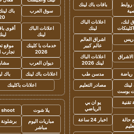
روابط
باقات باك لينك
ية
سوق العرب
باك لينك
20
 لنك،
اعلانات الباك
كلينكات
لينك
اعلانات الباك
أقوى باق
لينك
لين
دريس
اشراق العالم
عالم كبير
خدمات با كلينك
موقع تجا
2026
تجارب ا
الاشراق
اعلانات الباك
لينك 2026
ديوان العرب
مشار
رياضة
مدسن طب
اعلانات باك لينك
باك ل
لينك
مصادر التعليم
اعلانات باكلينك
 بوست
تقنية
يو ان بي
الرياضي
يلا شوت
a shoot
 حالة
اخبار 24 ساعة
مباريات اليوم
برشلونة 
عليم
مباشر