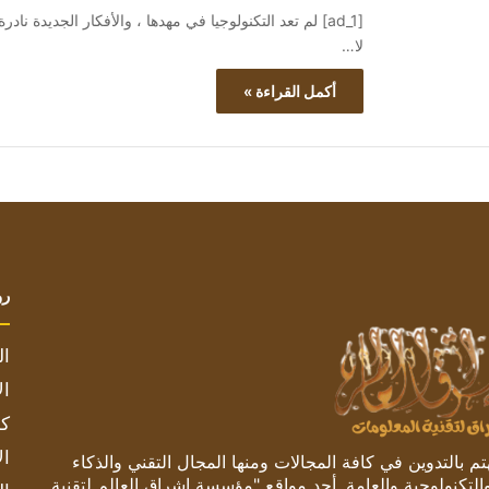
[ad_1] لم تعد التكنولوجيا في مهدها ، والأفكار الجديدة نا
لا…
أكمل القراءة »
رو
ال
ال
كم
ال
 بالتدوين في كافة المجالات ومنها المجال التقني والذكاء
والتكنولوجية والعامة. أحد مواقع "مؤسسة اشراق العالم لتقنية