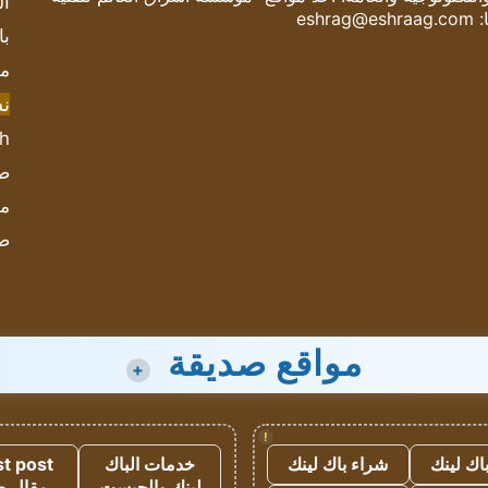
ال
:
eshrag@eshraag.com
با
مش
ن
sh
صحيف
مؤ
ص
مواقع صديقة
+
!
اك لينك
شراء باك لينك
خدمات الباك
t post
لينك والجيست
مقال 