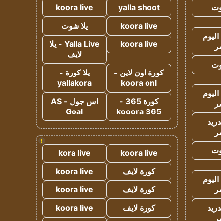
وت
yalla shoot
koora live
koora live
يلا شوت
اليوم
koora live
Yalla Live - يلا
ر
لايف
وت
كورة اون لاين -
يلا كورة -
yallakora
koora onl
اليوم
كورة 365 -
اس جول - AS
ر
Goal
kooora 365
دريد
ر
!
وت
kora live
koora live
كورة لايف
koora live
اليوم
ر
كورة لايف
koora live
دريد
كورة لايف
koora live
ر