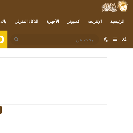
الرئيسية
الإنترنت
كمبيوتر
الأجهزة
الذكاء المنزلي
باك 
0
مقال عشوائي
إضافة عمود جانبي
الوضع المظلم
بحث
عن