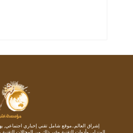
إشراق العالم..موقع شامل تقني إخباري اجتماعي, يهتم
المنزلي وأدوات التقنية وغير ذلك من المجالات التقنية 