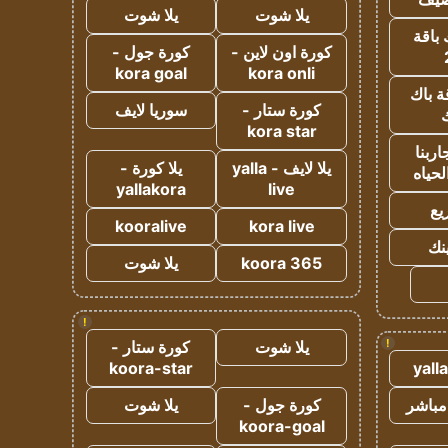
يلا شوت
يلا شوت
 باقة
كورة اون لاين -
كورة جول -
kora goal
kora onli
ة باك
كورة ستار -
سوريا لايف
ك
kora star
ربنا
يلا لايف - yalla
يلا كورة -
لحياه
yallakora
live
يع
kooralive
kora live
ينك
koora 365
يلا شوت
!
!
يلا شوت
كورة ستار -
koora-star
yall
مباشر
كورة جول -
يلا شوت
koora-goal