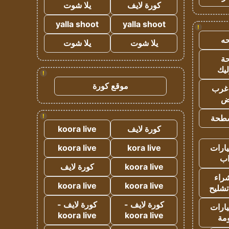
كورة لايف
يلا شوت
yalla shoot
yalla shoot
!
ه
يلا شوت
يلا شوت
ة
ليك
!
موقع كورة
غرب
اض
!
طحة
كورة لايف
koora live
ارات
kora live
koora live
ب
koora live
كورة لايف
راء
koora live
koora live
تشليح
كورة لايف -
كورة لايف -
ارات
koora live
koora live
مة