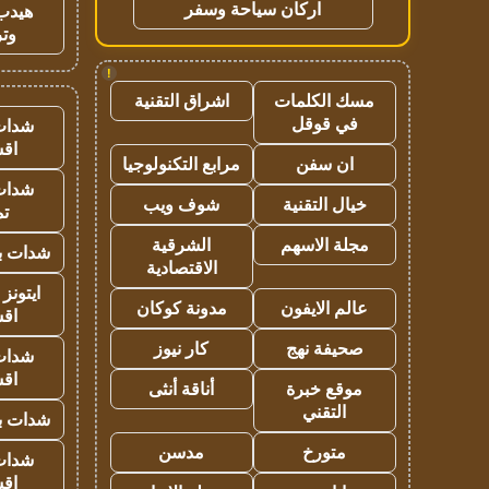
اركان سياحة وسفر
هيدب
وتر
!
مسك الكلمات
اشراق التقنية
في قوقل
شدات
اق
ان سفن
مرابع التكنولوجيا
شدات
خيال التقنية
شوف ويب
تم
مجلة الاسهم
الشرقية
شدات بب
الاقتصادية
ايتونز
عالم الايفون
مدونة كوكان
اق
صحيفة نهج
كار نيوز
شدات
اق
موقع خبرة
أناقة أنثى
التقني
شدات بب
متورخ
مدسن
شدات
اق