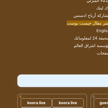
ذكاء المنزلي
ك لينك
اركة أرباح ادسنس
شر مقال جيست بوست
Engli
ة 24 لمعلوماتك
سسة اشراق العالم
فحات
!
!
koora live
koora live
gues
ضيف