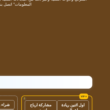
المعلومات" اتصل بنا
!
شراء ب
اول اثنين ريادة
مشاركة ارباح
اعمال
ادسنس