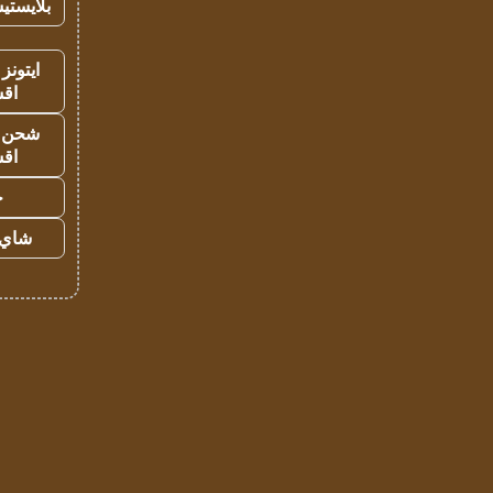
بلايستي
ايتونز
اق
شحن يل
اق
ح
شاي 