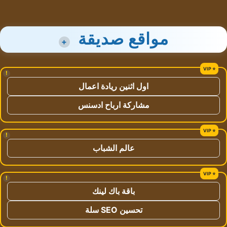
مواقع صديقة
+
!
اول اثنين ريادة اعمال
مشاركة ارباح ادسنس
!
عالم الشباب
!
باقة باك لينك
تحسين SEO سلة