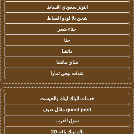
ايتونز سعودي اقساط
شحن يلا لودو اقساط
حناء شعر
حنا
ماتشا
شاي ماتشا
شدات ببجي تمارا
!
خدمات الباك لينك والجيست
guest post مقال ضيف
سوق العرب
باك لينك باقة 20