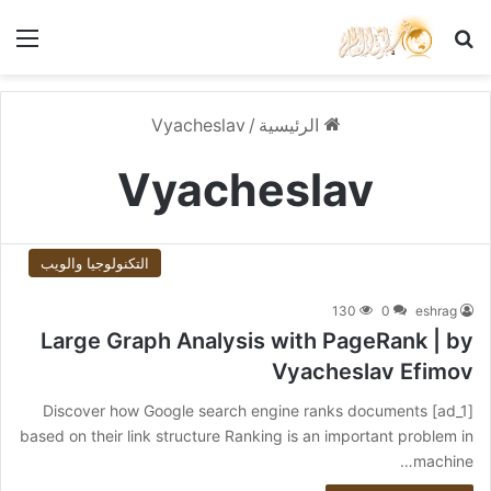
بحث عن
الق
الرئيسية
/
Vyacheslav
Vyacheslav
التكنولوجيا والويب
130
0
eshrag
Large Graph Analysis with PageRank | by
Vyacheslav Efimov
[ad_1] Discover how Google search engine ranks documents
based on their link structure Ranking is an important problem in
machine…