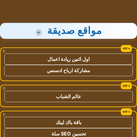
مواقع صديقة
+
!
اول اثنين ريادة اعمال
مشاركة ارباح ادسنس
!
عالم الشباب
!
باقة باك لينك
تحسين SEO سلة