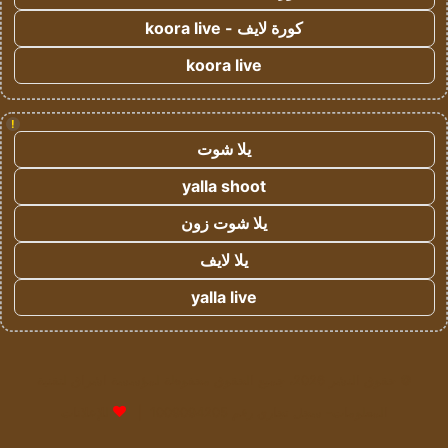
كورة لايف - koora live
koora live
!
يلا شوت
yalla shoot
يلا شوت زون
يلا لايف
yalla live
© حقوق النشر 2026، جميع الحقوق محفوظة لمؤسسة اشراق لتقنية
المعلومات- سجل تجاري رقم 1009094205 |
للإعلانات