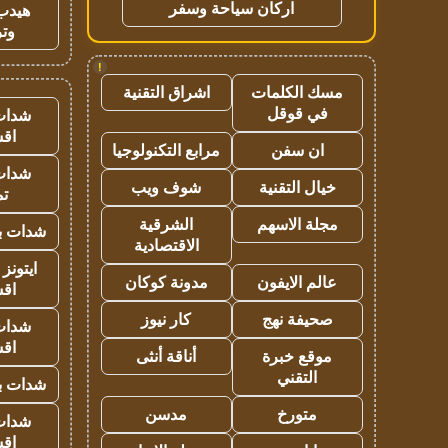
اركان سياحة وسفر
هيدب
وتر
!
مسك الكلمات
اشراق التقنية
في قوقل
شدات
اق
ان سفن
مرابع التكنولوجيا
شدات
خيال التقنية
شوف ويب
تم
مجلة الاسهم
الشرقية
شدات بب
الاقتصادية
ايتونز
عالم الايفون
مدونة كوكان
اق
صحيفة نهج
كار نيوز
شدات
اق
موقع خبرة
أناقة أنثى
التقني
شدات بب
متورخ
مدسن
شدات
اق