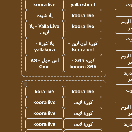
وت
yalla shoot
koora live
koora live
يلا شوت
اليوم
koora live
Yalla Live - يلا
ر
لايف
وت
كورة اون لاين -
يلا كورة -
yallakora
koora onl
اليوم
كورة 365 -
اس جول - AS
ر
Goal
kooora 365
دريد
ر
!
وت
kora live
koora live
كورة لايف
koora live
اليوم
ر
كورة لايف
koora live
دريد
كورة لايف
koora live
ر