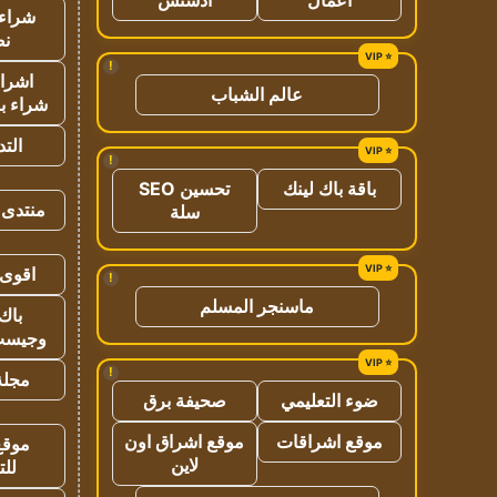
شراء 
نص
!
اشراق
عالم الشباب
شراء با
الت
!
باقة باك لينك
تحسين SEO
منتدى 
سلة
اقوى 
!
ماسنجر المسلم
باك 
وجيست
!
مجلة 
ضوء التعليمي
صحيفة برق
موقع اشراقات
موقع اشراق اون
موقع
لاين
للت