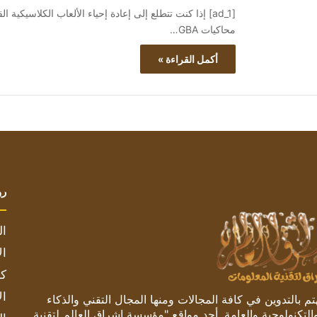
محاكيات GBA…
أكمل القراءة »
رو
ال
ال
كم
ال
 بالتدوين في كافة المجالات ومنها المجال التقني والذكاء
والتكنولوجية والعامة. أحد مواقع "مؤسسة اشراق العالم لتقنية