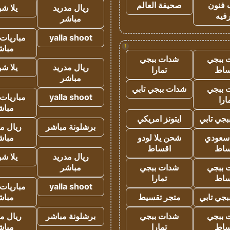
 فنون
صحيفة العالم
ريال مدريد
يلا ش
فيه
مباشر
yalla shoot
مباريات 
!
مباش
 ببجي
شدات ببجي
ريال مدريد
يلا ش
ساط
تمارا
مباشر
 ببجي
شدات ببجي تابي
yalla shoot
مباريات 
ارا
مباش
جي تابي
ايتونز امريكي
برشلونة مباشر
ريال م
 سعودي
شحن يلا لودو
مباش
ساط
اقساط
ريال مدريد
يلا ش
 ببجي
شدات ببجي
مباشر
ساط
تمارا
yalla shoot
مباريات 
جي تابي
متجر تقسيط
مباش
 ببجي
شدات ببجي
برشلونة مباشر
ريال م
ساط
تمارا
مباش