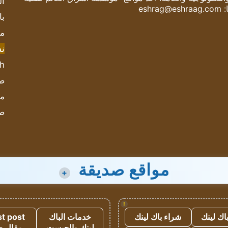
ال
:
eshrag@eshraag.com
با
مش
ن
sh
صحيف
مؤ
ص
مواقع صديقة
+
!
اك لينك
شراء باك لينك
خدمات الباك
t post
لينك والجيست
مقال 