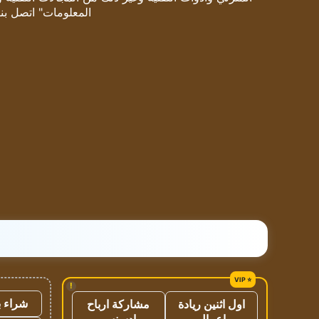
المعلومات" اتصل بنا
!
شراء ب
اول اثنين ريادة
مشاركة ارباح
اعمال
ادسنس