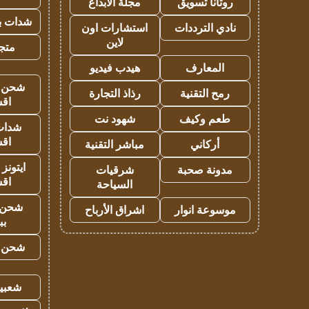
روتانا تسويق
مجلة الابداع
شدات بب
نادي الترددات
استشارات اون
لاين
متجر 
المعارف
هيدب فيديو
شحن يل
رمح التقنية
رذاذ التجارة
اق
طعم وكيف
شهود نت
شدات
اق
أركاني
مباشر التقنية
ايتونز
مدونة صحبة
شرقيات
اق
السياحة
شحن 
موسوعة انوار
اشراق الأرباح
بب
شحن يل
شعبية