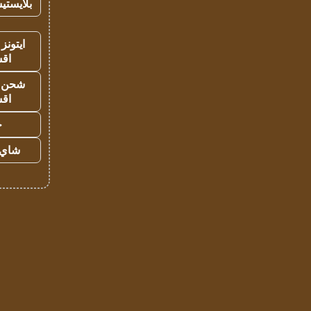
بلايستي
ايتونز
اق
شحن يل
اق
ح
شاي 