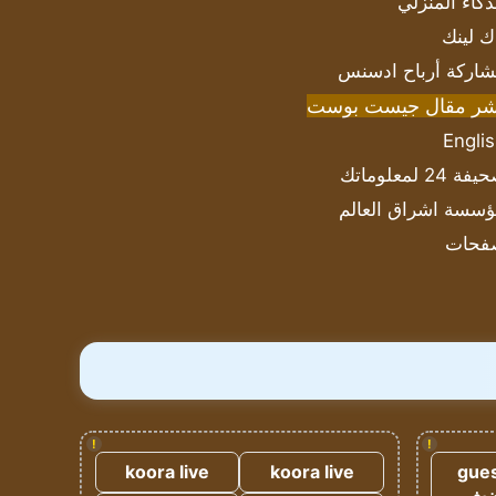
ذكاء المنزلي
ك لينك
اركة أرباح ادسنس
شر مقال جيست بوست
Engli
ة 24 لمعلوماتك
سسة اشراق العالم
فحات
!
!
koora live
koora live
gues
ضيف