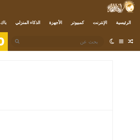
الرئيسية
الإنترنت
كمبيوتر
الأجهزة
الذكاء المنزلي
باك 
0
مقال عشوائي
إضافة عمود جانبي
الوضع المظلم
بحث
عن