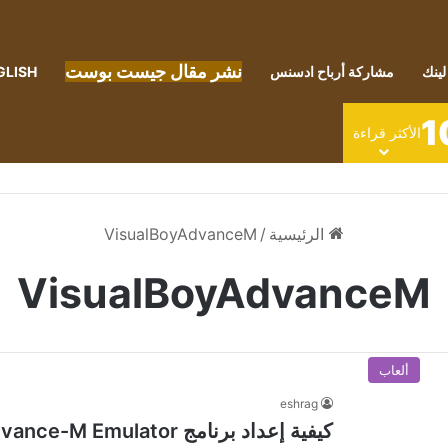
نشر مقال جيست بوست
لينك
مشاركة أرباح ادسنس
GLISH
1
الأكثر قراءة
الرئيسية
/
VisualBoyAdvanceM
VisualBoyAdvanceM
ألعاب
eshrag
كيفية إعداد برنامج VisualBoyAdvance-M Emulator على نظام Windows