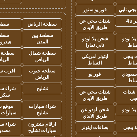
جي تابي
فور يو ستور
4u
شدات ببجي عن
سطحة الرياض
سطح
طريق الايدي
سطحة بين
سطح
ا لودو
شحن يلا لودو
المدن
هيدرو
ساط
تابي تمارا
سطحة شمال
سطحة 
 ببجي
ايتونز امريكي
الرياض
الري
ساط
اقساط
سطحة جنوب
اقرب س
 سعودي
فور يو
الرياض
ساط
تشليح
شراء سي
شدات
شدات ببجي عن
سكرا
جي
طريق الايدي
شراء سيارات
موقع ش
ا لودو
شحن لودو عن
تشليح
سيارات 
طريق الايدي
ارقام يشترون
شراء سي
 ببجي
بطاقات ايتونز
سيارات تشليح
مصدو