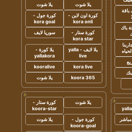
يلا شوت
يلا شوت
 باقة
كورة اون لاين -
كورة جول -
kora goal
kora onli
ة باك
كورة ستار -
سوريا لايف
ك
kora star
ربنا
يلا لايف - yalla
يلا كورة -
لحياه
yallakora
live
يع
kooralive
kora live
ينك
koora 365
يلا شوت
!
!
يلا شوت
كورة ستار -
koora-star
yall
مباشر
كورة جول -
يلا شوت
koora-goal