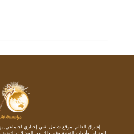
إشراق العالم..موقع شامل تقني إخباري اجتماعي, يهتم
المنزلي وأدوات التقنية وغير ذلك من المجالات التقنية 