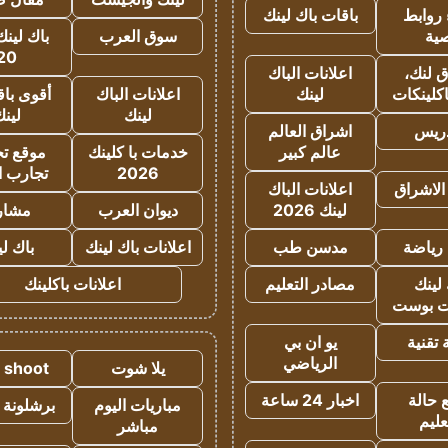
روابط
باقات باك لينك
ية
سوق العرب
باك لينك
20
 لنك،
اعلانات الباك
كلينكات
لينك
اعلانات الباك
أقوى باق
لينك
لين
دريس
اشراق العالم
عالم كبير
خدمات با كلينك
موقع تجا
2026
تجارب ا
الاشراق
اعلانات الباك
لينك 2026
ديوان العرب
مشار
رياضة
مدسن طب
اعلانات باك لينك
باك ل
لينك
مصادر التعليم
اعلانات باكلينك
 بوست
تقنية
يو ان بي
الرياضي
يلا شوت
a shoot
 حالة
اخبار 24 ساعة
مباريات اليوم
برشلونة 
عليم
مباشر