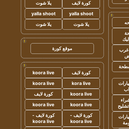
كورة لايف
يلا شوت
yalla shoot
yalla shoot
!
ه
يلا شوت
يلا شوت
ة
ليك
!
موقع كورة
غرب
اض
!
طحة
كورة لايف
koora live
ارات
kora live
koora live
ب
koora live
كورة لايف
راء
koora live
koora live
تشليح
كورة لايف -
كورة لايف -
ارات
koora live
koora live
مة