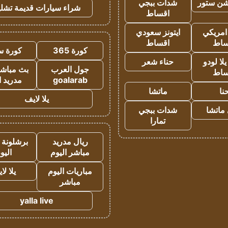
شن ستور
شدات ببجي
شراء سيارات قديمة تشلي
اقساط
 امريكي
ايتونز سعودي
ساط
اقساط
كورة 365
كورة س
ا لودو
حناء شعر
جول العرب
بث مباشر
ساط
goalarab
مدريد ا
نا
ماتشا
يلا لايف
ماتشا
شدات ببجي
تمارا
ريال مدريد
برشلونة 
مباشر اليوم
اليو
مباريات اليوم
يلا لا
مباشر
yalla live