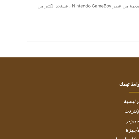
[ad_1] إذا كنت تتطلع إلى إعادة إحياء الألعاب الكلاسيكية القديمة من عصر Nintendo GameBoy ، فستجد الكثير من
ابط تهمك
رئيسية
إنترنت
بيوتر
أجهزة