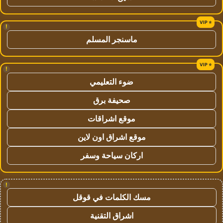
!
ماسنجر المسلم
!
ضوء التعليمي
صحيفة برق
موقع اشراقات
موقع اشراق اون لاين
اركان سياحة وسفر
!
مسك الكلمات في قوقل
اشراق التقنية