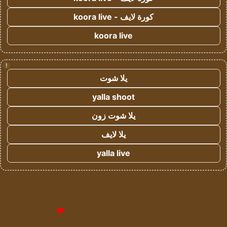
كورة لايف - koora live
koora live
!
يلا شوت
yalla shoot
يلا شوت زون
يلا لايف
yalla live
© حقوق النشر 2026، جميع الحقوق محفوظة لمؤسسة اشراق لتقنية
المعلومات- سجل تجاري رقم 1009094205 |
للإعلانات