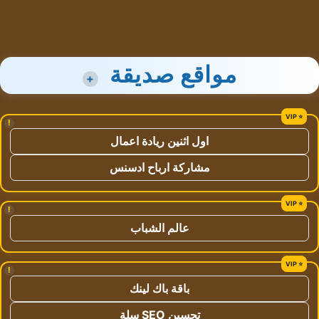
مواقع صديقة
+
!
اول اثنين ريادة اعمال
مشاركة ارباح ادسنس
!
عالم الشباب
!
باقة باك لينك
تحسين SEO سلة