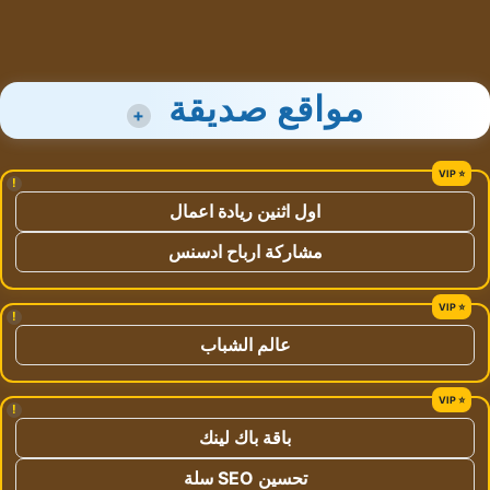
مواقع صديقة
+
!
اول اثنين ريادة اعمال
مشاركة ارباح ادسنس
!
عالم الشباب
!
باقة باك لينك
تحسين SEO سلة