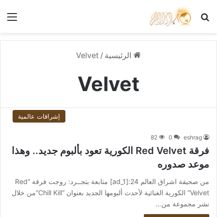
بحث عن
الق
الرئيسية
/
Velvet
Velvet
إشراقات عالمية
82
0
eshrag
فرقة Red Velvet الكورية تعود بألبوم جديد.. وهذا
موعد صدوره
من صحيفة اشراق العالم 24:[ad_1] متابعة بتجــرد: روجت فرقة “Red
Velvet” الكورية الغنائية لأحدث ألبومها الجديد بعنوان “Chill Kill”من خلال
نشر مجموعة من…