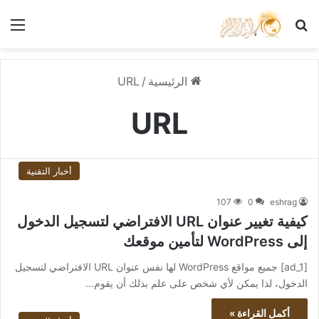
بحث عن
الق
الرئيسية
/
URL
URL
أخبار التقنية
107
0
eshrag
كيفية تغيير عنوان URL الافتراضي لتسجيل الدخول
إلى WordPress لتأمين موقعك
[ad_1] جميع مواقع WordPress لها نفس عنوان URL الافتراضي لتسجيل
الدخول، لذا يمكن لأي شخص على علم بذلك أن يقوم…
أكمل القراءة »