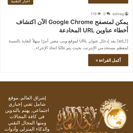
أخبار التقنية
176
0
eshrag
يمكن لمتصفح Google Chrome الآن اكتشاف
أخطاء عناوين URL المخادعة
[ad_1] يعد إدخال عنوان URL لموقع ويب معين أمرًا سهلاً للغاية بالنسبة
لمعظم مستخدمي الإنترنت بحيث يتم غالبًا اتخاذ الإجراء…
أكمل القراءة »
إشراق العالم..موقع
شامل تقني إخباري
اجتماعي, يهتم بالتدوين
في كافة المجالات
ومنها المجال التقني
والذكاء المنزلي وأدوات