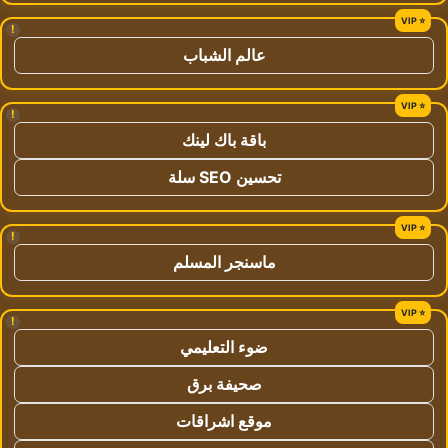
!
عالم الشباب
!
باقة باك لينك
تحسين SEO سلة
!
ماسنجر المسلم
!
ضوء التعليمي
صحيفة برق
موقع اشراقات