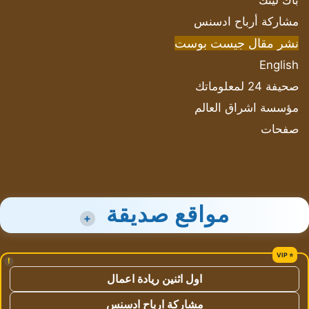
باك لينك
مشاركة أرباح ادسنس
نشر مقال جيست بوست
English
صحيفة 24 لمعلوماتك
مؤسسة اشراق العالم
صفحات
مواقع صديقة
+
!
اول اثنين ريادة اعمال
مشاركة ارباح ادسنس