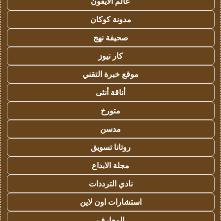
عالم الايفون
مدونة كوكان
صحيفة نهج
كار نيوز
موقع خبرة التقني
أناقة أنثى
متورخ
مدسن
روتانا تسويق
مجلة الابداع
نادي الترددات
استشارات اون لاين
المعارف