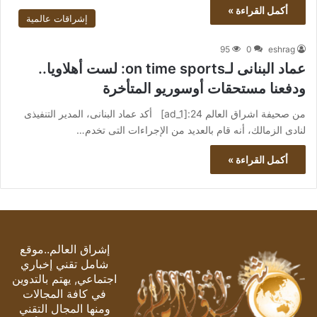
أكمل القراءة »
إشراقات عالمية
95
0
eshrag
عماد البنانى لـon time sports: لست أهلاويا..
ودفعنا مستحقات أوسوريو المتأخرة
من صحيفة اشراق العالم 24:[ad_1] أكد عماد البنانى، المدير التنفيذى
لنادى الزمالك، أنه قام بالعديد من الإجراءات التى تخدم…
أكمل القراءة »
إشراق العالم..موقع
شامل تقني إخباري
اجتماعي, يهتم بالتدوين
في كافة المجالات
ومنها المجال التقني