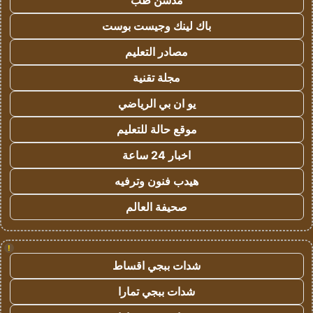
مدسن طب
باك لينك وجيست بوست
مصادر التعليم
مجلة تقنية
يو ان بي الرياضي
موقع حالة للتعليم
اخبار 24 ساعة
هيدب فنون وترفيه
صحيفة العالم
!
شدات ببجي اقساط
شدات ببجي تمارا