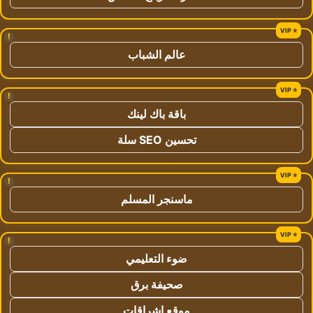
!
عالم الشباب
!
باقة باك لينك
تحسين SEO سلة
!
ماسنجر المسلم
!
ضوء التعليمي
صحيفة برق
موقع اشراقات