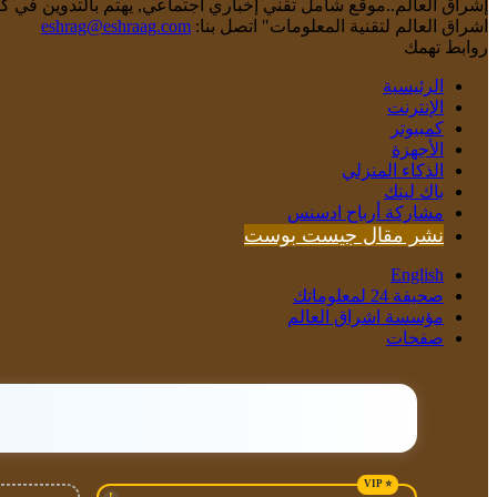
إشراق العالم..موقع شامل تقني إخباري اجتماعي, يهتم بالتدوين في كاف
اشراق العالم لتقنية المعلومات" اتصل بنا:
eshrag@eshraag.com
روابط تهمك
الرئيسية
الإنترنت
كمبيوتر
الأجهزة
الذكاء المنزلي
باك لينك
مشاركة أرباح ادسنس
نشر مقال جيست بوست
English
صحيفة 24 لمعلوماتك
مؤسسة اشراق العالم
صفحات