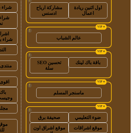
!
شراء ب
اول اثنين ريادة
مشاركة ارباح
اعمال
ادسنس
شراء 
نص
!
اشراق
عالم الشباب
شراء ب
الت
!
باقة باك لينك
تحسين SEO
منتدى 
سلة
اقوى 
!
باك
ماسنجر المسلم
وجيست
مجلة
!
ضوء التعليمي
صحيفة برق
موقع
موقع اشراقات
موقع اشراق اون
للت