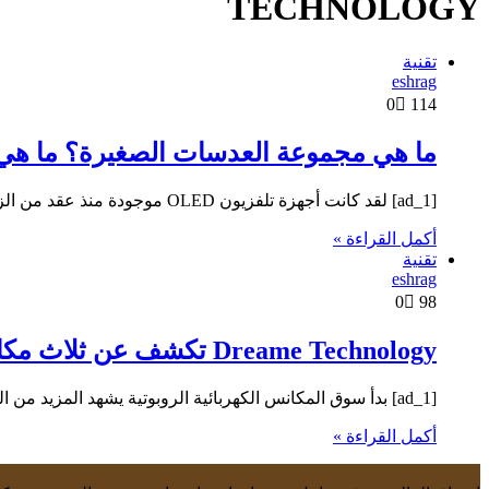
TECHNOLOGY
تقنية
eshrag
0
114
ما هي مجموعة العدسات الصغيرة؟ ما هي شركة META Technology 2.0 الرائدة في سو
[ad_1] لقد كانت أجهزة تلفزيون OLED موجودة منذ عقد من الزمن وهي تخوض معركة صعبة ضد التقنيات الأخرى. لقد قطعنا…
أكمل القراءة »
تقنية
eshrag
0
98
Dreame Technology تكشف عن ثلاث مكانس كهربائية جديدة في الهند قريبًا: إليك ما نعرفه
[ad_1] بدأ سوق المكانس الكهربائية الروبوتية يشهد المزيد من الخيارات في الهند مع قيام المزيد من الشركات بالدخول في منتجاتها…
أكمل القراءة »