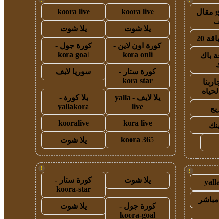
koora live
koora live
guest post مقال
يلا شوت
يلا شوت
قة 20
كورة اون لاين -
كورة جول -
kora goal
kora onli
ة باك
ك
كورة ستار -
سوريا لايف
kora star
اربنا
لحياه
يلا لايف - yalla
يلا كورة -
yallakora
live
يع
kooralive
kora live
ينك
koora 365
يلا شوت
!
!
يلا شوت
كورة ستار -
yall
koora-star
مباشر
كورة جول -
يلا شوت
koora-goal