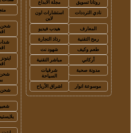
روتانا تسويق
مجلة الابداع
متجر
نادي الترددات
استشارات اون
لاين
شحن ي
المعارف
هيدب فيديو
اق
رمح التقنية
رذاذ التجارة
شدات
اق
طعم وكيف
شهود نت
ايتون
أركاني
مباشر التقنية
اق
مدونة صحبة
شرقيات
شحن 
السياحة
بب
موسوعة انوار
اشراق الأرباح
شحن ي
شعبية
بلايستي
ايتونز