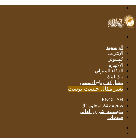
القائمة
بحث
عن
الرئيسية
الإنترنت
كمبيوتر
الأجهزة
الذكاء المنزلي
باك لينك
مشاركة أرباح ادسنس
نشر مقال جيست بوست
ENGLISH
صحيفة 24 لمعلوماتك
مؤسسة اشراق العالم
صفحات
مقال
إضافة
عشوائي