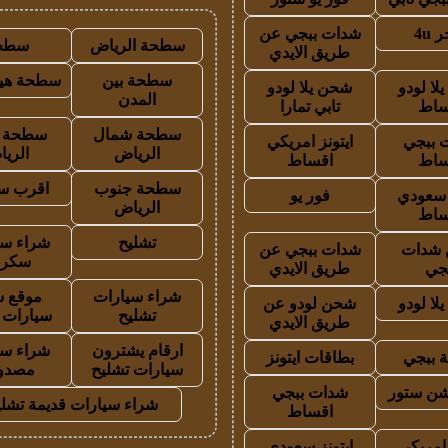
 4u
شدات ببجي عن
سطحة الرياض
سطح
طريق الايدي
سطحة بين
سطحة هيد
لا لودو
شحن يلا لودو
المدن
ساط
تابي تمارا
سطحة شمال
سطحة 
 ببجي
ايتونز امريكي
الرياض
الري
ساط
اقساط
سطحة جنوب
اقرب س
ز سعودي
فور يو
الرياض
ساط
تشليح
شراء سي
شدات
شدات ببجي عن
سكرا
جي
طريق الايدي
شراء سيارات
موقع ش
لا لودو
شحن لودو عن
تشليح
سيارات 
طريق الايدي
ارقام يشترون
شراء سي
 ببجي
بطاقات ايتونز
سيارات تشليح
مصدو
شن ستور
شدات ببجي
شراء سيارات قديمة تشلي
اقساط
 امريكي
ايتونز سعودي