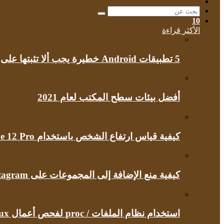
الوضع
عمود
المظلم
جانبي
بحث
10
عن
الأكثر قراءة
5 تطبيقات Android خطيرة يجب ألا تثبتها على هاتفك مطلقًا
أفضل بيئات سطح المكتب لعام 2021
كيفية قياس ارتفاع الشخص باستخدام iPhone 12 Pro
كيفية منع الإضافة إلى المجموعات على Instagram
استخدام نظام الملفات / proc لفحص أعمال Linux الداخلية الخاصة بك