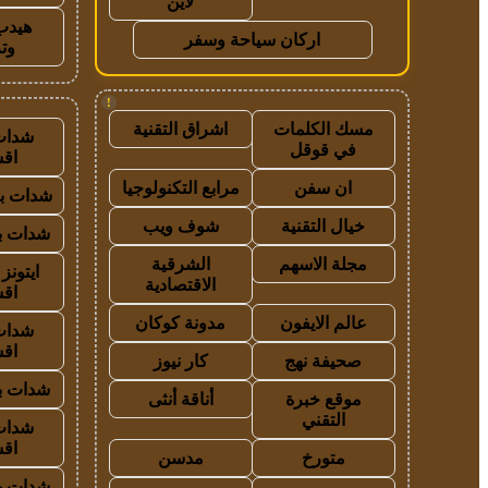
لاين
هيدب
اركان سياحة وسفر
وت
!
مسك الكلمات
اشراق التقنية
شدات
في قوقل
اق
ان سفن
مرابع التكنولوجيا
شدات بب
خيال التقنية
شوف ويب
شدات بب
مجلة الاسهم
الشرقية
ايتون
الاقتصادية
اق
عالم الايفون
مدونة كوكان
شدات
اق
صحيفة نهج
كار نيوز
شدات بب
موقع خبرة
أناقة أنثى
التقني
شدات
اق
متورخ
مدسن
شدات بب