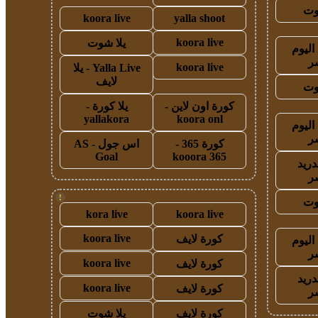
وت
koora live
yalla shoot
koora live
يلا شوت
اليوم
ر
koora live
Yalla Live - يلا
لايف
وت
كورة اون لاين -
يلا كورة -
yallakora
koora onl
اليوم
ر
كورة 365 -
اس جول - AS
Goal
kooora 365
دريد
ر
!
وت
kora live
koora live
koora live
كورة لايف
اليوم
ر
koora live
كورة لايف
دريد
koora live
كورة لايف
ر
كورة لايف
يلا شوت