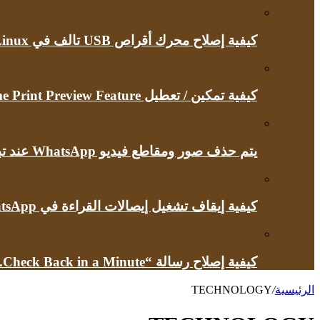
كيفية إصلاح محرك أقراص USB تالف في Linux
كيفية تمكين / تعطيل Google Chrome Print Preview Feature
يتم حذف صور ومقاطع فيديو WhatsApp عند تبديل أجهزة iPhone
كيفية إيقاف تشغيل إيصالات القراءة في WhatsApp
كيفية إصلاح رسالة “Briefly Unavailable for Scheduled Maintenance.Check Back in a Minute” في ووردبريس
الرئيسية
/
TECHNOLOGY