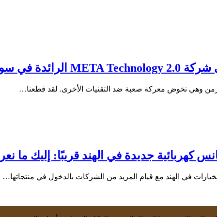
ق لوحات OLED؟