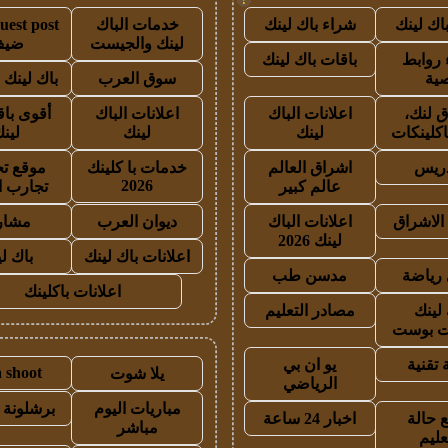
اك لينك
شراء باك لينك
خدمات الباك
لينك والجيست
ضيف
روابط
باقات باك لينك
ية
سوق العرب
باك لينك با
 لنك،
اعلانات الباك
اعلانات الباك
أقوى باق
اكلينكات
لينك
لينك
لين
دريس
اشراق العالم
خدمات با كلينك
موقع تج
2026
عالم كبير
تجارب ا
الاشراق
اعلانات الباك
ديوان العرب
مشار
لينك 2026
اعلانات باك لينك
باك ل
رياضة
مدسن طب
اعلانات باكلينك
 لينك
مصادر التعليم
 بوست
 تقنية
يو ان بي
a shoot
يلا شوت
الرياضي
مباريات اليوم
برشلونة 
 حالة
اخبار 24 ساعة
مباشر
عليم