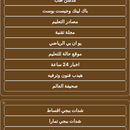
مدسن طب
باك لينك وجيست بوست
مصادر التعليم
مجلة تقنية
يو ان بي الرياضي
موقع حالة للتعليم
اخبار 24 ساعة
هيدب فنون وترفيه
صحيفة العالم
!
شدات ببجي اقساط
شدات ببجي تمارا