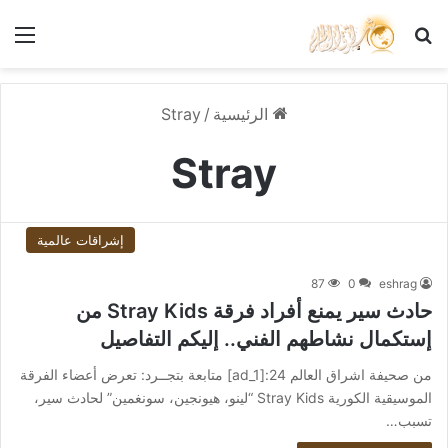
بحث عن
الق
الرئيسية
/
Stray
Stray
إشراقات عالمية
87
0
eshrag
حادث سير يمنع أفراد فرقة Stray Kids من
إستكمال نشاطهم الفني.. إليكم التفاصيل
من صحيفة اشراق العالم 24:[ad_1] متابعة بتجــرد: تعرض أعضاء الفرقة
الموسيقية الكورية Stray Kids “لينو، هيونجين، سونغمين” لحادث سير،
تسبب…