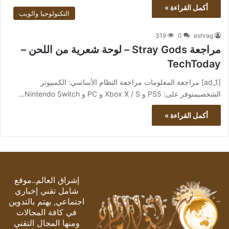
أكمل القراءة »
التكنولوجيا والويب
319
0
eshrag
مراجعة Stray Gods – لوحة شعرية من اللحن –
TechToday
[ad_1] مراجعة المعلومات مراجعة النظام الأساسي: الكمبيوتر
الشخصيمتوفر على: PS5 و Xbox X / S و PC و Nintendo Switch…
أكمل القراءة »
إشراق العالم..موقع
شامل تقني إخباري
اجتماعي, يهتم بالتدوين
في كافة المجالات
ومنها المجال التقني