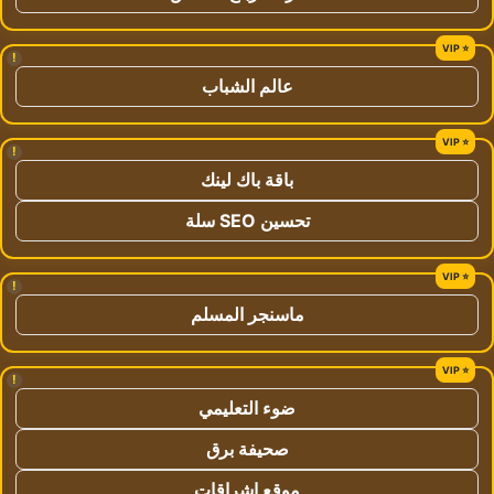
!
عالم الشباب
!
باقة باك لينك
تحسين SEO سلة
!
ماسنجر المسلم
!
ضوء التعليمي
صحيفة برق
موقع اشراقات