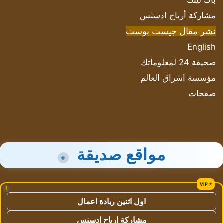
باك لينك
مشاركة أرباح ادسنس
نشر مقال جيست بوست
English
صحيفة 24 لمعلوماتك
مؤسسة اشراق العالم
صفحات
مواقع صديقة
+
!
اول اثنين ريادة اعمال
مشاركة ارباح ادسنس