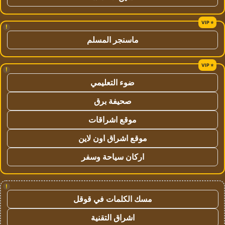
!
ماسنجر المسلم
!
ضوء التعليمي
صحيفة برق
موقع اشراقات
موقع اشراق اون لاين
اركان سياحة وسفر
!
مسك الكلمات في قوقل
اشراق التقنية