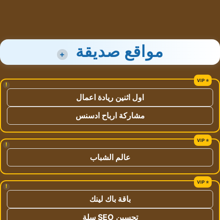
مواقع صديقة
+
!
اول اثنين ريادة اعمال
مشاركة ارباح ادسنس
!
عالم الشباب
!
باقة باك لينك
تحسين SEO سلة