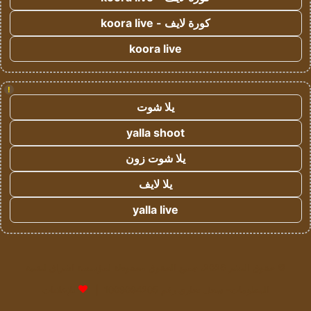
كورة لايف - koora live
koora live
!
يلا شوت
yalla shoot
يلا شوت زون
يلا لايف
yalla live
© حقوق النشر 2026، جميع الحقوق محفوظة لمؤسسة اشراق لتقنية
المعلومات- سجل تجاري رقم 1009094205 |
للإعلانات