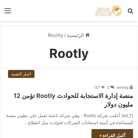
بحث عن
الق
الرئيسية
/
Rootly
Rootly
أخبار التقنية
157
0
eshrag
منصة إدارة الاستجابة للحوادث Rootly تؤمن 12
مليون دولار
[ad_1] أعلنت شركة Rootly ، وهي شركة ناشئة تعمل على تطوير منصة
للمساعدة في أتمتة استجابات الشركات لحوادث مثل انقطاع…
أكمل القراءة »