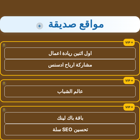
مواقع صديقة
+
!
اول اثنين ريادة اعمال
مشاركة ارباح ادسنس
!
عالم الشباب
!
باقة باك لينك
تحسين SEO سلة