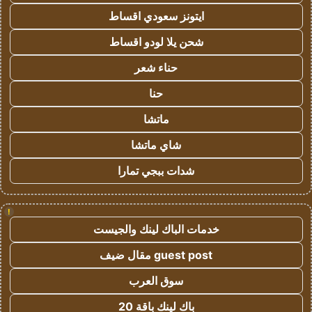
ايتونز سعودي اقساط
شحن يلا لودو اقساط
حناء شعر
حنا
ماتشا
شاي ماتشا
شدات ببجي تمارا
!
خدمات الباك لينك والجيست
guest post مقال ضيف
سوق العرب
باك لينك باقة 20