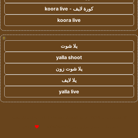
كورة لايف - koora live
koora live
!
يلا شوت
yalla shoot
يلا شوت زون
يلا لايف
yalla live
© حقوق النشر 2026، جميع الحقوق محفوظة لمؤسسة اشراق لتقنية
المعلومات- سجل تجاري رقم 1009094205 |
للإعلانات