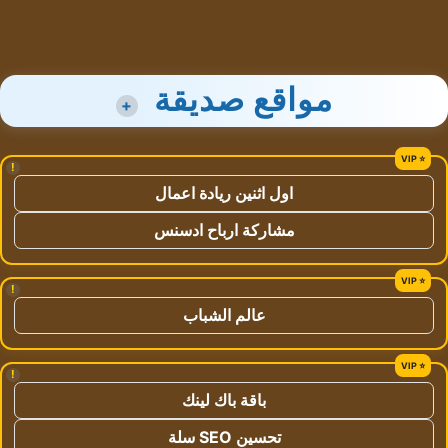
مواقع صديقة
+
!
اول اثنين ريادة اعمال
مشاركة ارباح ادسنس
!
عالم الشباب
!
باقة باك لينك
تحسين SEO سلة