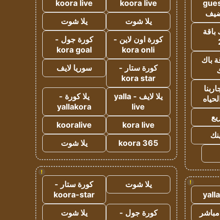
koora live
koora live
gues
ضيف
يلا شوت
يلا شوت
 باقة
كورة اون لاين -
كورة جول -
kora goal
kora onli
ة باك
كورة ستار -
سوريا لايف
ك
kora star
ربنا
يلا لايف - yalla
يلا كورة -
لحياه
yallakora
live
يع
kooralive
kora live
ينك
koora 365
يلا شوت
!
!
يلا شوت
كورة ستار -
koora-star
yall
مباشر
كورة جول -
يلا شوت