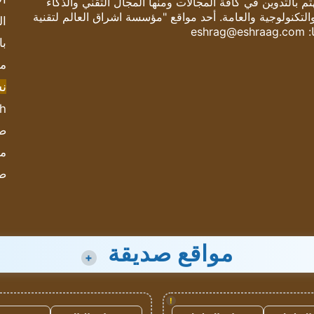
 بالتدوين في كافة المجالات ومنها المجال التقني والذكاء
والتكنولوجية والعامة. أحد مواقع "مؤسسة اشراق العالم لتقنية
ال
:
eshrag@eshraag.com
با
مش
ن
sh
صحيف
مؤ
ص
مواقع صديقة
+
!