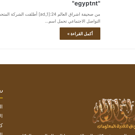
"egyptnt"
من صحيفة اشراق العالم 24:[ad_1
التواصل الاجتماعي تحمل اسم…
أكمل القراءة »
رو
ال
ال
كم
ال