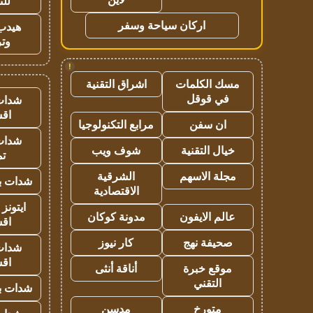
للت
اركان سياحة وسفر
هيدب
وتر
!
مسك الكلمات
اشراق التقنية
في قوقل
شدات
اق
ان سفن
مرابع التكنولوجيا
شدات
خيال التقنية
شوف ويب
تم
مجلة الاسهم
الشرقية
شدات بب
الاقتصادية
ايتونز
عالم الايفون
مدونة كوكان
اق
صحيفة نهج
كار نيوز
شدات
اق
موقع خبرة
أناقة أنثى
التقني
شدات بب
متورخ
مدسن