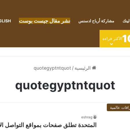
نشر مقال جيست بوست
لينك
مشاركة أرباح ادسنس
GLISH
1
الأكثر قراءة
الرئيسية
/
quotegyptntquot
quotegyptntquot
اقات عالمية
eshrag
المتحدة تطلق صفحات بمواقع التواصل ا