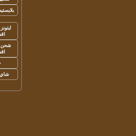
بلايستي
ايتونز
اق
شحن يل
اق
ح
شاي 