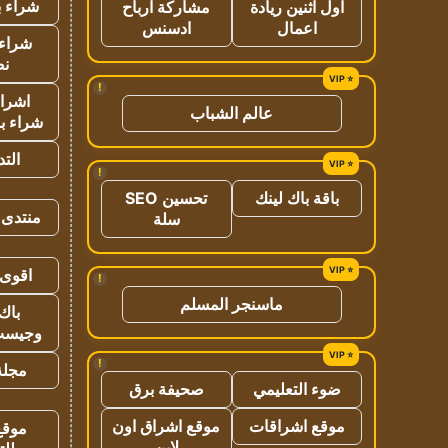
شراء ب
اول اثنين ريادة
مشاركة ارباح
اعمال
ادسنس
شراء 
نص
!
اشراق
عالم الشباب
شراء با
الت
!
باقة باك لينك
تحسين SEO
منتدى 
سلة
اقوى 
!
ماسنجر المسلم
باك 
وجيست
!
مجلة 
ضوء التعليمي
صحيفة برق
موقع اشراقات
موقع اشراق اون
موقع
لاين