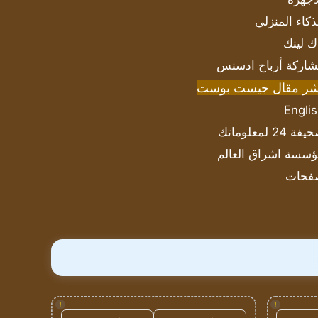
ذكاء المنزلي
ك لينك
اركة أرباح ادسنس
شر مقال جيست بوست
Engli
ة 24 لمعلوماتك
سسة اشراق العالم
فحات
!
!