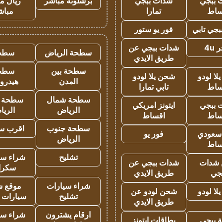
 ببجي
شدات ببجي
برشلونة مباشر
ريال م
ساط
تمارا
مباش
جي تابي
فور يو ستور
4u
شدات ببجي عن
سطحة الرياض
سطح
طريق الايدي
سطحة بين
سطح
ا لودو
شحن يلا لودو
المدن
هيدرو
ساط
تابي تمارا
سطحة شمال
سطحة 
 ببجي
ايتونز امريكي
الرياض
الري
ساط
اقساط
سطحة جنوب
اقرب س
 سعودي
فور يو
الرياض
ساط
تشليح
شراء سي
شدات
شدات ببجي عن
سكرا
جي
طريق الايدي
شراء سيارات
موقع ش
ا لودو
شحن لودو عن
تشليح
سيارات 
طريق الايدي
ارقام يشترون
شراء سي
 ببجي
بطاقات ايتونز