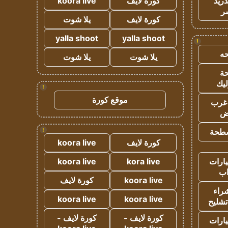
دريد
كورة لايف
koora live
ر
كورة لايف
يلا شوت
yalla shoot
yalla shoot
!
ه
يلا شوت
يلا شوت
ة
ليك
!
موقع كورة
غرب
اض
!
طحة
كورة لايف
koora live
ارات
kora live
koora live
ب
koora live
كورة لايف
راء
koora live
koora live
تشليح
كورة لايف -
كورة لايف -
ارات