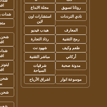
شدات
اق
روتانا تسويق
مجلة الابداع
شدات بب
نادي الترددات
استشارات اون
لاين
متجر 
المعارف
هيدب فيديو
شحن يل
رمح التقنية
رذاذ التجارة
اق
طعم وكيف
شهود نت
شدات
اق
أركاني
مباشر التقنية
ايتونز
مدونة صحبة
شرقيات
اق
السياحة
شحن 
موسوعة انوار
اشراق الأرباح
بب
شحن يل
شعبية