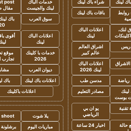
اك لينك
شراء باك لينك
خدمات الباك
t post
لينك والجيست
مقال 
روابط
باقات باك لينك
ية
سوق العرب
باك لينك
20
 لنك،
اعلانات الباك
كلينكات
لينك
اعلانات الباك
أقوى باق
لينك
لين
دريس
اشراق العالم
عالم كبير
خدمات با كلينك
موقع تجا
2026
تجارب ا
الاشراق
اعلانات الباك
لينك 2026
ديوان العرب
مشار
رياضة
مدسن طب
اعلانات باك لينك
باك ل
لينك
مصادر التعليم
اعلانات باكلينك
 بوست
تقنية
يو ان بي
الرياضي
يلا شوت
a shoot
 حالة
اخبار 24 ساعة
مباريات اليوم
برشلونة 