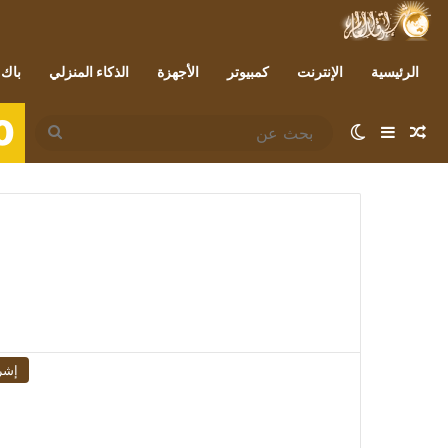
الرئيسية
الإنترنت
كمبيوتر
الأجهزة
الذكاء المنزلي
باك 
0
مقال عشوائي
إضافة عمود جانبي
الوضع المظلم
بحث
عن
إشر