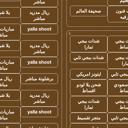
عليم
مباشر
 فنون
صحيفة العالم
ريال مدريد
يلا ش
فيه
مباشر
yalla shoot
مباريات 
!
مباش
 ببجي
شدات ببجي
ريال مدريد
يلا ش
ساط
تمارا
مباشر
 ببجي
شدات ببجي تابي
yalla shoot
مباريات 
ارا
مباش
جي تابي
ايتونز امريكي
برشلونة مباشر
ريال م
 سعودي
شحن يلا لودو
مباش
ساط
اقساط
ريال مدريد
يلا ش
 ببجي
شدات ببجي
مباشر
ساط
تمارا
yalla shoot
مباريات 
جي تابي
متجر تقسيط
مباش