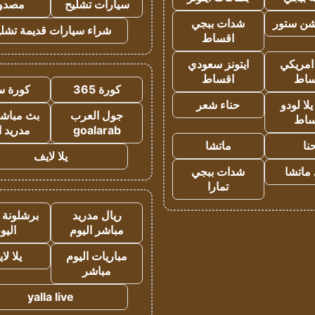
سيارات تشليح
مصدو
شن ستور
شدات ببجي
شراء سيارات قديمة تشلي
اقساط
 امريكي
ايتونز سعودي
ساط
اقساط
كورة 365
كورة س
ا لودو
حناء شعر
جول العرب
بث مباشر
ساط
goalarab
مدريد ا
نا
ماتشا
يلا لايف
ماتشا
شدات ببجي
تمارا
ريال مدريد
برشلونة 
مباشر اليوم
اليو
مباريات اليوم
يلا لا
مباشر
yalla live