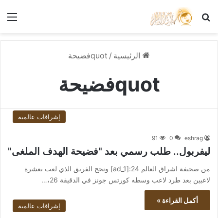
بحث عن
الق
الرئيسية
/
quotفضيحة
quotفضيحة
إشراقات عالمية
91
0
eshrag
ليفربول.. طلب رسمي بعد "فضيحة الهدف الملغى"
من صحيفة اشراق العالم 24:[ad_1] ونجح الفريق الذي لعب بعشرة
لاعبين بعد طرد لاعب وسطه كورتس جونز في الدقيقة 26،…
أكمل القراءة »
إشراقات عالمية