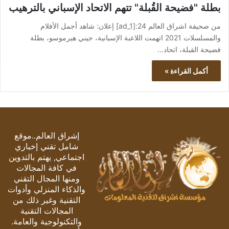
بطلة "فضيحة القُبلة" تتهم الاتحاد الإسباني بالترهيب
من صحيفة اشراق العالم 24:[ad_1] إعلان: شاهد أجمل الأفلام
والمسلسلات 2021 اتهمت اللاعبة الإسبانية، جيني هيرموسو، بطلة
فضيحة القبلة، اتحاد…
أكمل القراءة »
إشراق العالم..موقع
شامل تقني إخباري
اجتماعي, يهتم بالتدوين
في كافة المجالات
ومنها المجال التقني
والذكاء المنزلي وأدوات
التقنية وغير ذلك من
المجالات التقنية
والتكنولوجية والعامة.