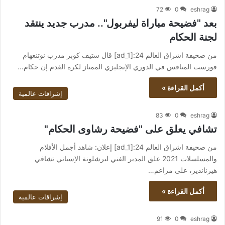
72
0
eshrag
بعد "فضيحة مباراة ليفربول".. مدرب جديد ينتقد
لجنة الحكام
من صحيفة اشراق العالم 24:[ad_1] قال ستيف كوبر مدرب نوتنغهام
فورست المنافس في الدوري الإنجليزي الممتاز لكرة القدم إن حكام…
أكمل القراءة »
إشراقات عالمية
83
0
eshrag
تشافي يعلق على "فضيحة رشاوى الحكام"
من صحيفة اشراق العالم 24:[ad_1] إعلان: شاهد أجمل الأفلام
والمسلسلات 2021 علق المدير الفني لبرشلونة الإسباني تشافي
هيرنانديز، على مزاعم…
أكمل القراءة »
إشراقات عالمية
91
0
eshrag