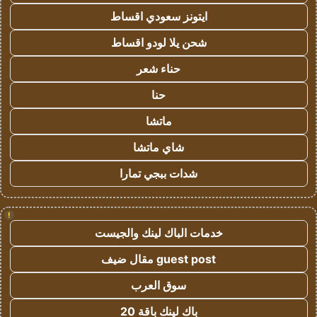
ايتونز سعودي اقساط
شحن يلا لودو اقساط
حناء شعر
حنا
ماتشا
شاي ماتشا
شدات ببجي تمارا
!
خدمات الباك لينك والجيست
guest post مقال ضيف
سوق العرب
باك لينك باقة 20