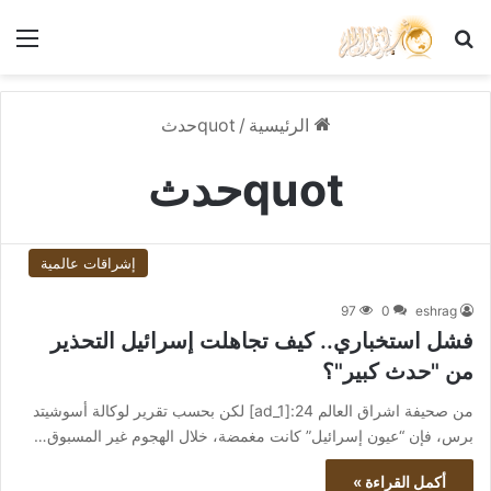
بحث عن
الق
الرئيسية
/
quotحدث
quotحدث
إشراقات عالمية
97
0
eshrag
فشل استخباري.. كيف تجاهلت إسرائيل التحذير
من "حدث كبير"؟
من صحيفة اشراق العالم 24:[ad_1] لكن بحسب تقرير لوكالة أسوشيتد
برس، فإن “عيون إسرائيل” كانت مغمضة، خلال الهجوم غير المسبوق…
أكمل القراءة »