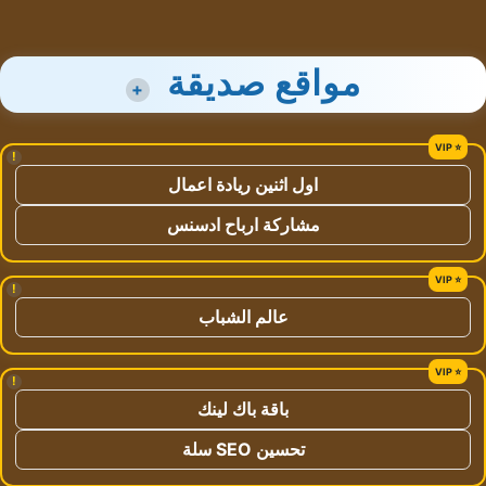
مواقع صديقة
+
!
اول اثنين ريادة اعمال
مشاركة ارباح ادسنس
!
عالم الشباب
!
باقة باك لينك
تحسين SEO سلة