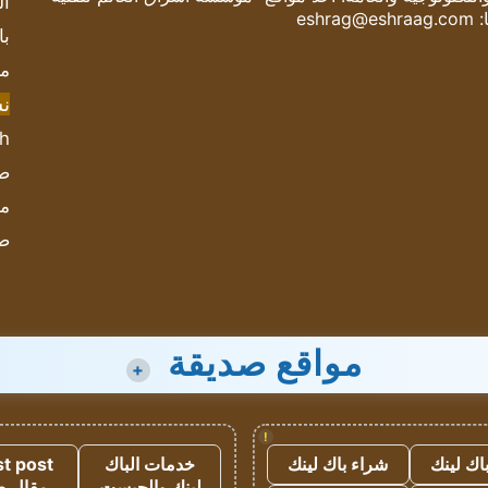
ال
:
eshrag@eshraag.com
با
مش
ن
sh
صحيف
مؤ
ص
مواقع صديقة
+
!
اك لينك
شراء باك لينك
خدمات الباك
t post
لينك والجيست
مقال 