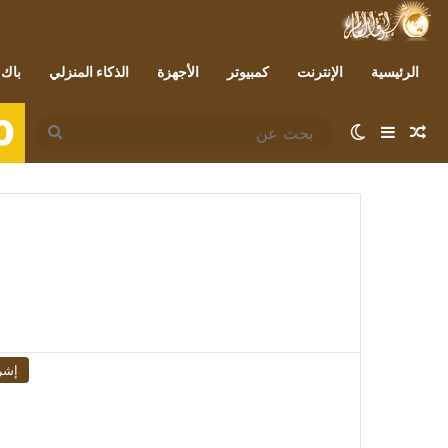
الرئيسية
الإنترنت
كمبيوتر
الأجهزة
الذكاء المنزلي
باك 
0
مقال عشوائي
إضافة عمود جانبي
الوضع المظلم
بحث
عن
إشر