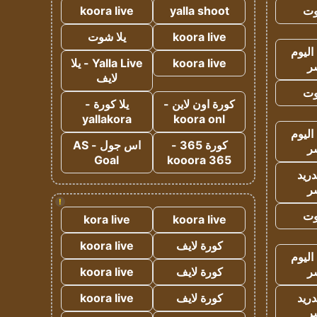
وت
yalla shoot
koora live
koora live
يلا شوت
اليوم
koora live
Yalla Live - يلا
ر
لايف
وت
كورة اون لاين -
يلا كورة -
yallakora
koora onl
اليوم
كورة 365 -
اس جول - AS
ر
Goal
kooora 365
دريد
ر
!
وت
kora live
koora live
كورة لايف
koora live
اليوم
ر
كورة لايف
koora live
دريد
كورة لايف
koora live
ر