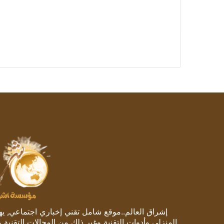
إشراق العالم..موقع شامل تقني إخباري اجتماعي, يهتم
المنزلي وأدوات التقنية وغير ذلك من المجالات التقنية 