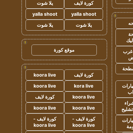
كورة لايف
يلا شوت
yalla shoot
yalla shoot
!
ه
يلا شوت
يلا شوت
ة
ليك
!
موقع كورة
غرب
اض
!
طحة
كورة لايف
koora live
ارات
kora live
koora live
ب
koora live
كورة لايف
راء
koora live
koora live
تشليح
كورة لايف -
كورة لايف -
ارات
koora live
koora live
مة