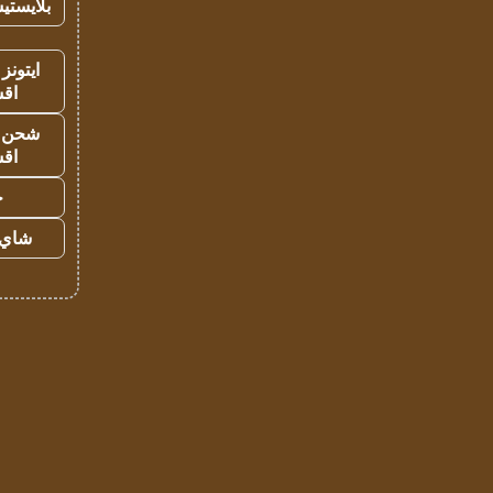
بلايستي
ايتونز
اق
شحن يل
اق
ح
شاي 