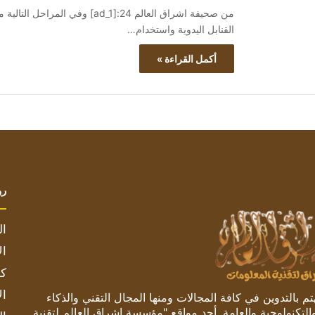
من صحيفة اشراق العالم 24:[ad_1]
القنابل اليدوية واستخدام…
أكمل القراءة »
رو
ال
ال
كم
ال
 بالتدوين في كافة المجالات ومنها المجال التقني والذكاء
والتكنولوجية والعامة. أحد مواقع "مؤسسة اشراق العالم لتقنية