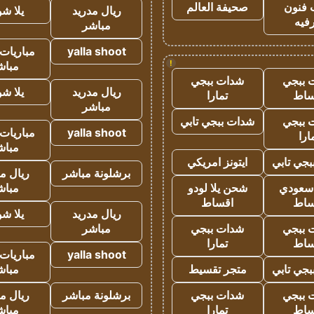
 فنون
صحيفة العالم
ريال مدريد
يلا ش
فيه
مباشر
yalla shoot
مباريات 
!
مباش
 ببجي
شدات ببجي
ريال مدريد
يلا ش
ساط
تمارا
مباشر
 ببجي
شدات ببجي تابي
yalla shoot
مباريات 
ارا
مباش
جي تابي
ايتونز امريكي
برشلونة مباشر
ريال م
 سعودي
شحن يلا لودو
مباش
ساط
اقساط
ريال مدريد
يلا ش
 ببجي
شدات ببجي
مباشر
ساط
تمارا
yalla shoot
مباريات 
جي تابي
متجر تقسيط
مباش
 ببجي
شدات ببجي
برشلونة مباشر
ريال م
ساط
تمارا
مباش