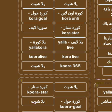
يلا شوت
يلا شوت
 باقة
كورة اون لاين -
كورة جول -
kora goal
kora onli
ة باك
كورة ستار -
سوريا لايف
ك
kora star
ربنا
يلا لايف - yalla
يلا كورة -
لحياه
yallakora
live
يع
kooralive
kora live
ينك
koora 365
يلا شوت
!
!
يلا شوت
كورة ستار -
koora-star
yall
مباشر
كورة جول -
يلا شوت
koora-goal