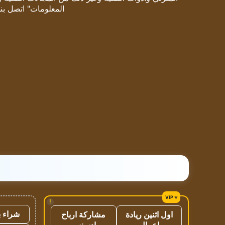
المعلومات" اتصل بنا
!
شراء ب
اول اثنين ريادة
مشاركة ارباح
اعمال
ادسنس