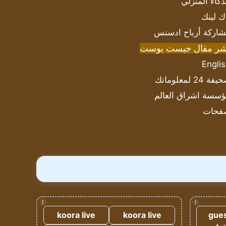
ذكاء المنزلي
ك لينك
اركة أرباح ادسنس
شر مقال جيست بوست
Engli
ة 24 لمعلوماتك
سسة اشراق العالم
فحات
!
!
koora live
koora live
gues
ضيف