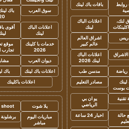
روابط
باقات باك لينك
ية
سوق العرب
باك لينك
20
 لنك،
اعلانات الباك
كلينكات
لينك
اعلانات الباك
أقوى باق
لينك
لين
دريس
اشراق العالم
عالم كبير
خدمات با كلينك
موقع تجا
2026
تجارب ا
الاشراق
اعلانات الباك
لينك 2026
ديوان العرب
مشار
رياضة
مدسن طب
اعلانات باك لينك
باك ل
لينك
مصادر التعليم
اعلانات باكلينك
 بوست
تقنية
يو ان بي
الرياضي
يلا شوت
a shoot
 حالة
اخبار 24 ساعة
مباريات اليوم
برشلونة 
عليم
مباشر