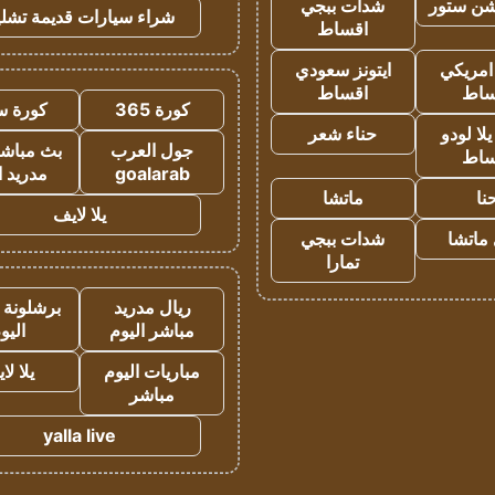
شن ستور
شدات ببجي
شراء سيارات قديمة تشلي
اقساط
 امريكي
ايتونز سعودي
ساط
اقساط
كورة 365
كورة س
ا لودو
حناء شعر
جول العرب
بث مباشر
ساط
goalarab
مدريد ا
نا
ماتشا
يلا لايف
ماتشا
شدات ببجي
تمارا
ريال مدريد
برشلونة 
مباشر اليوم
اليو
مباريات اليوم
يلا لا
مباشر
yalla live