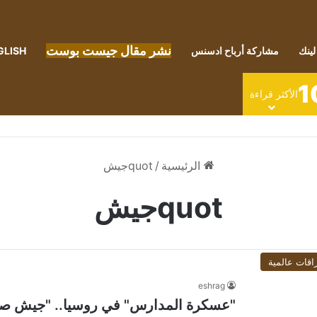
نشر مقال جيست بوست
لينك
مشاركة أرباح ادسنس
GLISH
1
الأكثر قراءة
الرئيسية
/
quotجيش
quotجيش
اقات عالمية
eshrag
"عسكرة المدارس" في روسيا.. "جيش صغير