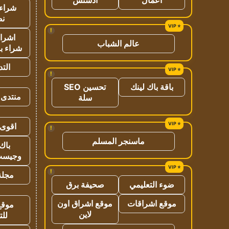
شراء 
نص
!
اشراق
عالم الشباب
شراء با
الت
!
باقة باك لينك
تحسين SEO
منتدى 
سلة
اقوى 
!
ماسنجر المسلم
باك 
وجيست
!
مجلة 
ضوء التعليمي
صحيفة برق
موقع اشراقات
موقع اشراق اون
موقع
لاين
للت