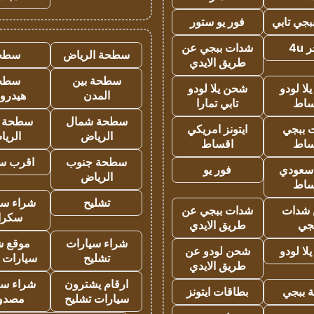
جي تابي
فور يو ستور
4u
شدات ببجي عن
سطحة الرياض
سطح
طريق الايدي
سطحة بين
سطح
ا لودو
شحن يلا لودو
المدن
هيدرو
ساط
تابي تمارا
سطحة شمال
سطحة 
 ببجي
ايتونز امريكي
الرياض
الري
ساط
اقساط
سطحة جنوب
اقرب س
 سعودي
فور يو
الرياض
ساط
تشليح
شراء سي
شدات
شدات ببجي عن
سكرا
جي
طريق الايدي
شراء سيارات
موقع ش
ا لودو
شحن لودو عن
تشليح
سيارات 
طريق الايدي
ارقام يشترون
شراء سي
 ببجي
بطاقات ايتونز
سيارات تشليح
مصدو