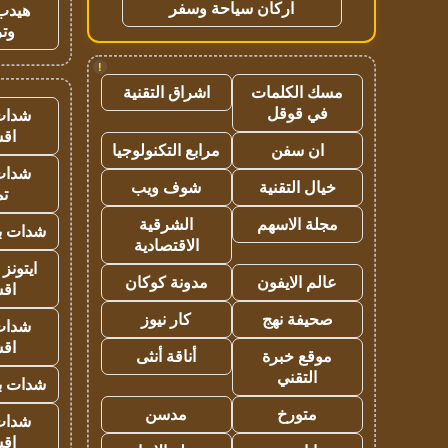
اركان سياحة وسفر
هيدب
وتر
!
مسك الكلمات
اشراق التقنية
في قوقل
شدات
اق
ان سفن
مرابع التكنولوجيا
شدات
خيال التقنية
شوف ويب
تم
مجلة الاسهم
الشرقية
شدات بب
الاقتصادية
ايتونز
عالم الايفون
مدونة كوكان
اق
صحيفة نهج
كار نيوز
شدات
اق
موقع خبرة
أناقة أنثى
التقني
شدات بب
متورخ
مدسن
شدات
اق