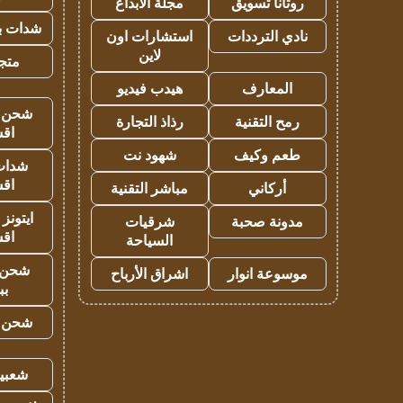
روتانا تسويق
مجلة الابداع
شدات بب
نادي الترددات
استشارات اون
لاين
متجر 
المعارف
هيدب فيديو
شحن يل
رمح التقنية
رذاذ التجارة
اق
طعم وكيف
شهود نت
شدات
اق
أركاني
مباشر التقنية
ايتونز
مدونة صحبة
شرقيات
اق
السياحة
شحن 
موسوعة انوار
اشراق الأرباح
بب
شحن يل
شعبية