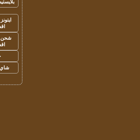
بلايستي
ايتونز
اق
شحن يل
اق
ح
شاي 