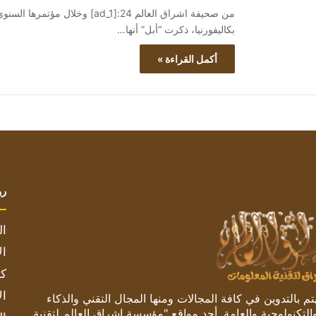
من صحيفة اشراق العالم 24:[ad_1]
بكاليفورنيا، ذكرت “أبل” أنها…
أكمل القراءة »
رو
ال
ال
كم
ال
 بالتدوين في كافة المجالات ومنها المجال التقني والذكاء
والتكنولوجية والعامة. أحد مواقع "مؤسسة اشراق العالم لتقنية