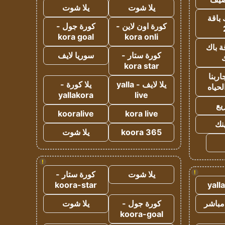
يلا شوت
يلا شوت
 باقة
كورة اون لاين -
كورة جول -
kora goal
kora onli
ة باك
كورة ستار -
سوريا لايف
ك
kora star
ربنا
يلا لايف - yalla
يلا كورة -
لحياه
yallakora
live
يع
kooralive
kora live
ينك
koora 365
يلا شوت
!
!
يلا شوت
كورة ستار -
koora-star
yall
مباشر
كورة جول -
يلا شوت
koora-goal