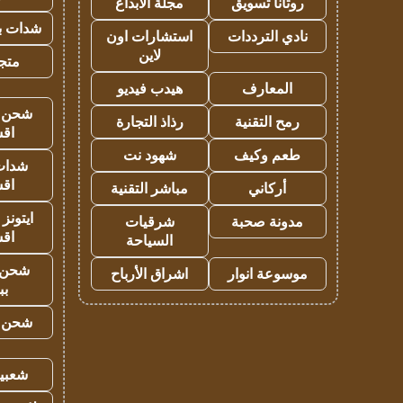
روتانا تسويق
مجلة الابداع
شدات بب
نادي الترددات
استشارات اون
لاين
متجر 
المعارف
هيدب فيديو
شحن يل
رمح التقنية
رذاذ التجارة
اق
طعم وكيف
شهود نت
شدات
اق
أركاني
مباشر التقنية
ايتونز
مدونة صحبة
شرقيات
اق
السياحة
شحن 
موسوعة انوار
اشراق الأرباح
بب
شحن يل
شعبية