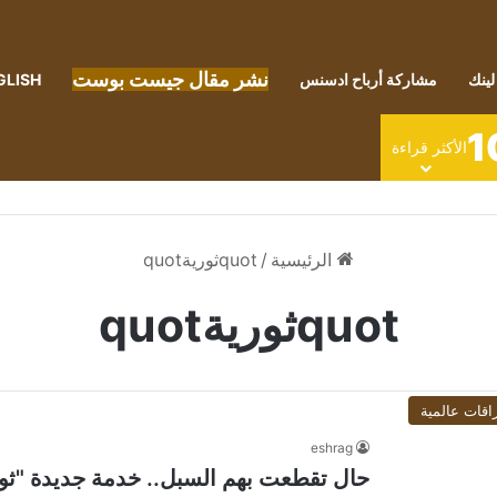
نشر مقال جيست بوست
لينك
مشاركة أرباح ادسنس
GLISH
1
الأكثر قراءة
الرئيسية
/
quotثوريةquot
quotثوريةquot
اقات عالمية
eshrag
حال تقطعت بهم السبل.. خدمة جديدة "ثو