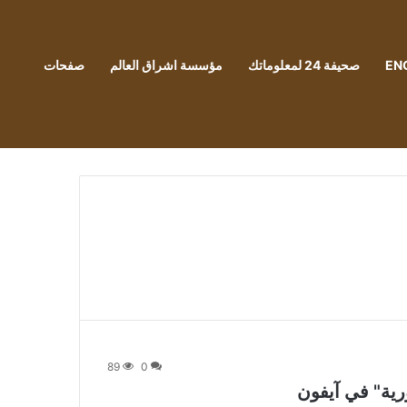
EN
صحيفة 24 لمعلوماتك
مؤسسة اشراق العالم
صفحات
89
0
رية" في آيفون