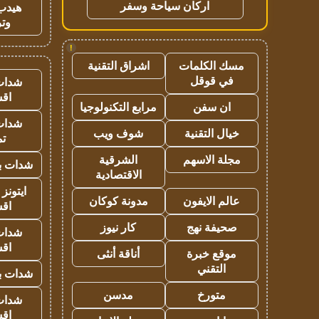
اركان سياحة وسفر
هيدب
وتر
!
مسك الكلمات
اشراق التقنية
في قوقل
شدات
اق
ان سفن
مرابع التكنولوجيا
شدات
خيال التقنية
شوف ويب
تم
مجلة الاسهم
الشرقية
شدات بب
الاقتصادية
ايتونز
عالم الايفون
مدونة كوكان
اق
صحيفة نهج
كار نيوز
شدات
اق
موقع خبرة
أناقة أنثى
التقني
شدات بب
متورخ
مدسن
شدات
اق