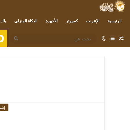
الرئيسية
الإنترنت
كمبيوتر
الأجهزة
الذكاء المنزلي
باك 
0
مقال عشوائي
إضافة عمود جانبي
الوضع المظلم
بحث
عن
إشر