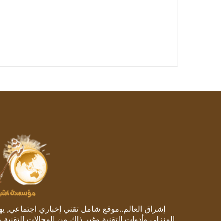
إشراق العالم..موقع شامل تقني إخباري اجتماعي, يهتم
المنزلي وأدوات التقنية وغير ذلك من المجالات التقنية 