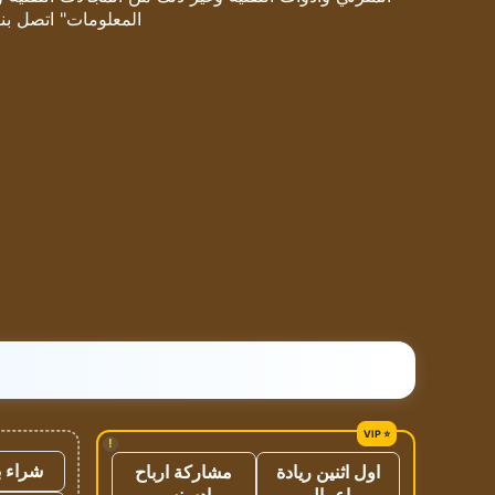
المعلومات" اتصل بنا
!
شراء ب
اول اثنين ريادة
مشاركة ارباح
اعمال
ادسنس