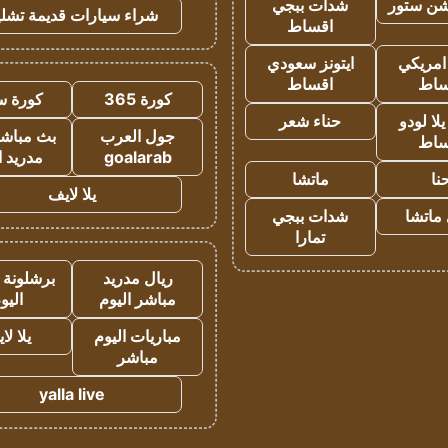
شن ستور
شدات ببجي
شراء سيارات قديمة تشلي
اقساط
 امريكي
ايتونز سعودي
ساط
اقساط
كورة 365
كورة س
ا لودو
حناء شعر
جول العرب
بث مباشر
ساط
goalarab
مدريد ا
نا
ماتشا
يلا لايف
ماتشا
شدات ببجي
تمارا
ريال مدريد
برشلونة 
مباشر اليوم
اليو
مباريات اليوم
يلا لا
مباشر
yalla live