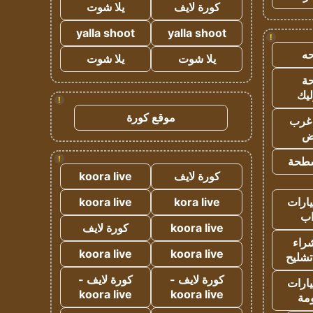
كورة لايف
يلا شوت
yalla shoot
yalla shoot
!
ه
يلا شوت
يلا شوت
ة
ليك
!
موقع كورة
غرب
اض
!
طحة
كورة لايف
koora live
ارات
kora live
koora live
ب
koora live
كورة لايف
راء
koora live
koora live
تشليح
كورة لايف -
كورة لايف -
ارات
koora live
koora live
مة