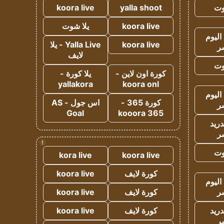
وت
yalla shoot
koora live
koora live
يلا شوت
اليوم
koora live
Yalla Live - يلا
ر
لايف
وت
كورة اون لاين -
يلا كورة -
yallakora
koora onl
اليوم
كورة 365 -
اس جول - AS
ر
Goal
kooora 365
دريد
ر
!
وت
kora live
koora live
كورة لايف
koora live
اليوم
ر
كورة لايف
koora live
دريد
كورة لايف
koora live
ر