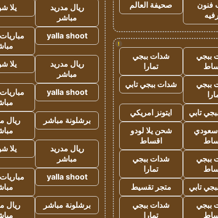
 فنون
صحيفة العالم
ريال مدريد
يلا ش
فيه
مباشر
yalla shoot
مباريات 
!
مباش
 ببجي
شدات ببجي
ريال مدريد
يلا ش
ساط
تمارا
مباشر
 ببجي
شدات ببجي تابي
yalla shoot
مباريات 
ارا
مباش
جي تابي
ايتونز امريكي
برشلونة مباشر
ريال م
 سعودي
شحن يلا لودو
مباش
ساط
اقساط
ريال مدريد
يلا ش
 ببجي
شدات ببجي
مباشر
ساط
تمارا
yalla shoot
مباريات 
جي تابي
متجر تقسيط
مباش
 ببجي
شدات ببجي
برشلونة مباشر
ريال م
ساط
تمارا
مباش