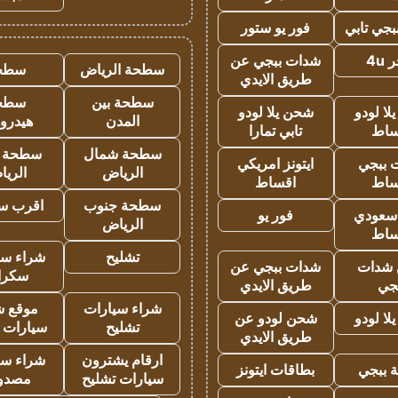
جي تابي
فور يو ستور
4u
شدات ببجي عن
سطحة الرياض
سطح
طريق الايدي
سطحة بين
سطح
ا لودو
شحن يلا لودو
المدن
هيدرو
ساط
تابي تمارا
سطحة شمال
سطحة 
 ببجي
ايتونز امريكي
الرياض
الري
ساط
اقساط
سطحة جنوب
اقرب س
 سعودي
فور يو
الرياض
ساط
تشليح
شراء سي
شدات
شدات ببجي عن
سكرا
جي
طريق الايدي
شراء سيارات
موقع ش
ا لودو
شحن لودو عن
تشليح
سيارات 
طريق الايدي
ارقام يشترون
شراء سي
 ببجي
بطاقات ايتونز
سيارات تشليح
مصدو