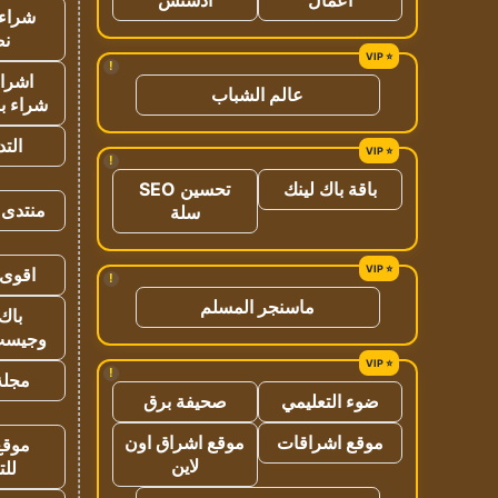
شراء 
نص
!
اشراق
عالم الشباب
شراء با
الت
!
باقة باك لينك
تحسين SEO
منتدى 
سلة
اقوى 
!
ماسنجر المسلم
باك 
وجيست
!
مجلة 
ضوء التعليمي
صحيفة برق
موقع اشراقات
موقع اشراق اون
موقع
لاين
للت