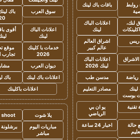
روابط
باقات باك لينك
ية
سوق العرب
باك لينك
20
 لنك،
اعلانات الباك
كلينكات
لينك
اعلانات الباك
أقوى باق
لينك
لين
دريس
اشراق العالم
عالم كبير
خدمات با كلينك
موقع تجا
2026
تجارب ا
الاشراق
اعلانات الباك
لينك 2026
ديوان العرب
مشار
رياضة
مدسن طب
اعلانات باك لينك
باك ل
لينك
مصادر التعليم
اعلانات باكلينك
 بوست
تقنية
يو ان بي
الرياضي
يلا شوت
a shoot
 حالة
اخبار 24 ساعة
مباريات اليوم
برشلونة 
عليم
مباشر