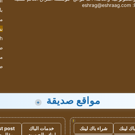
ال
:
eshrag@eshraag.com
با
مش
ن
sh
صحيف
مؤ
ص
مواقع صديقة
+
!
اك لينك
شراء باك لينك
خدمات الباك
t post
لينك والجيست
مقال 