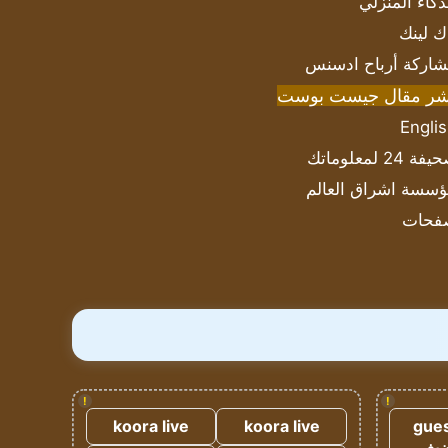
ذكاء المنزلي
ك لينك
اركة أرباح ادسنس
شر مقال جيست بوست
Engli
ة 24 لمعلوماتك
سسة اشراق العالم
فحات
!
!
koora live
koora live
gues
ضيف