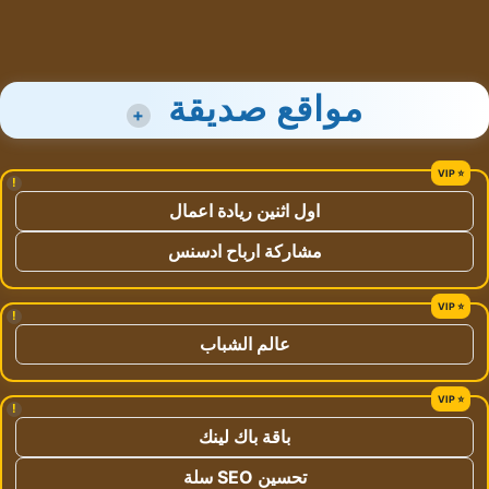
مواقع صديقة
+
!
اول اثنين ريادة اعمال
مشاركة ارباح ادسنس
!
عالم الشباب
!
باقة باك لينك
تحسين SEO سلة