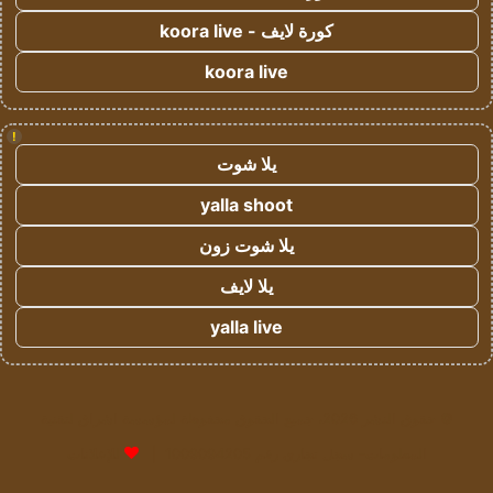
كورة لايف - koora live
koora live
!
يلا شوت
yalla shoot
يلا شوت زون
يلا لايف
yalla live
© حقوق النشر 2026، جميع الحقوق محفوظة لمؤسسة اشراق لتقنية
المعلومات- سجل تجاري رقم 1009094205 |
للإعلانات