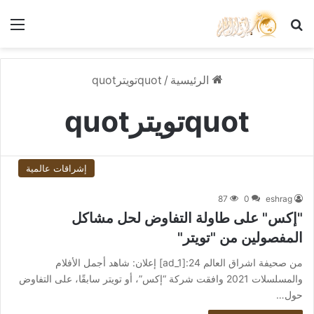
بحث عن
الق
الرئيسية
/
quotتويترquot
quotتويترquot
إشراقات عالمية
87
0
eshrag
"إكس" على طاولة التفاوض لحل مشاكل
المفصولين من "تويتر"
من صحيفة اشراق العالم 24:[ad_1] إعلان: شاهد أجمل الأفلام
والمسلسلات 2021 وافقت شركة “إكس”، أو تويتر سابقًا، على التفاوض
حول…