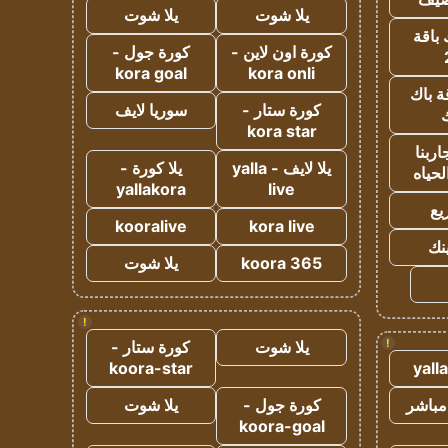
يلا شوت
يلا شوت
 باقة
كورة اون لاين -
كورة جول -
kora goal
kora onli
ة باك
كورة ستار -
سوريا لايف
ك
kora star
ربنا
يلا لايف - yalla
يلا كورة -
لحياه
yallakora
live
يع
kooralive
kora live
ينك
koora 365
يلا شوت
!
!
يلا شوت
كورة ستار -
koora-star
yall
مباشر
كورة جول -
يلا شوت
koora-goal