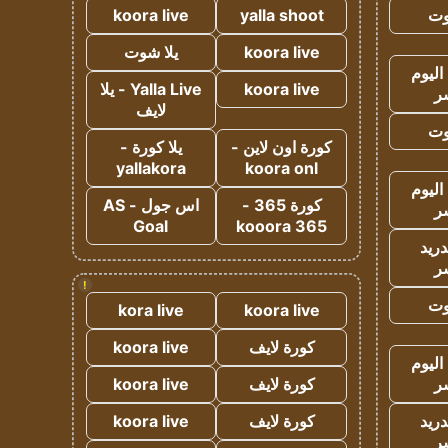
وت
yalla shoot
koora live
koora live
يلا شوت
اليوم
koora live
Yalla Live - يلا
ر
لايف
وت
كورة اون لاين -
يلا كورة -
yallakora
koora onl
اليوم
كورة 365 -
اس جول - AS
ر
Goal
kooora 365
دريد
ر
!
وت
kora live
koora live
كورة لايف
koora live
اليوم
ر
كورة لايف
koora live
دريد
كورة لايف
koora live
ر