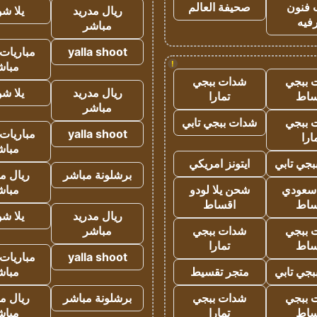
 فنون
صحيفة العالم
ريال مدريد
يلا ش
فيه
مباشر
yalla shoot
مباريات 
!
مباش
 ببجي
شدات ببجي
ريال مدريد
يلا ش
ساط
تمارا
مباشر
 ببجي
شدات ببجي تابي
yalla shoot
مباريات 
ارا
مباش
جي تابي
ايتونز امريكي
برشلونة مباشر
ريال م
 سعودي
شحن يلا لودو
مباش
ساط
اقساط
ريال مدريد
يلا ش
 ببجي
شدات ببجي
مباشر
ساط
تمارا
yalla shoot
مباريات 
جي تابي
متجر تقسيط
مباش
 ببجي
شدات ببجي
برشلونة مباشر
ريال م
ساط
تمارا
مباش