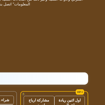
المعلومات" اتصل بنا
!
شراء ب
اول اثنين ريادة
مشاركة ارباح
اعمال
ادسنس