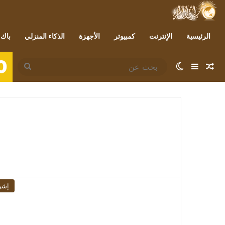
الرئيسية
الإنترنت
كمبيوتر
الأجهزة
الذكاء المنزلي
باك 
0
مقال عشوائي
إضافة عمود جانبي
الوضع المظلم
بحث
عن
إشر