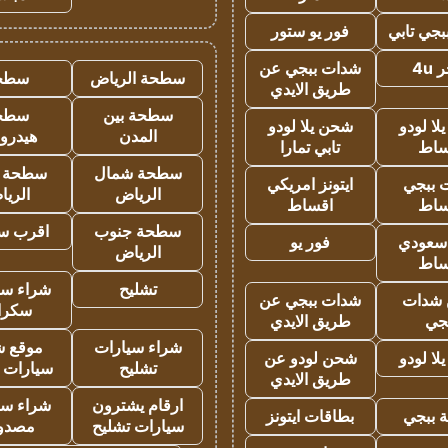
جي تابي
فور يو ستور
4u
شدات ببجي عن
سطحة الرياض
سطح
طريق الايدي
سطحة بين
سطح
ا لودو
شحن يلا لودو
المدن
هيدرو
ساط
تابي تمارا
سطحة شمال
سطحة 
 ببجي
ايتونز امريكي
الرياض
الري
ساط
اقساط
سطحة جنوب
اقرب س
 سعودي
فور يو
الرياض
ساط
تشليح
شراء سي
شدات
شدات ببجي عن
سكرا
جي
طريق الايدي
شراء سيارات
موقع ش
ا لودو
شحن لودو عن
تشليح
سيارات 
طريق الايدي
ارقام يشترون
شراء سي
 ببجي
بطاقات ايتونز
سيارات تشليح
مصدو