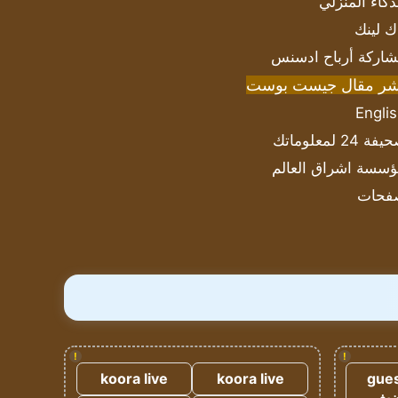
ذكاء المنزلي
ك لينك
اركة أرباح ادسنس
شر مقال جيست بوست
Engli
ة 24 لمعلوماتك
سسة اشراق العالم
فحات
!
!
koora live
koora live
gues
ضيف