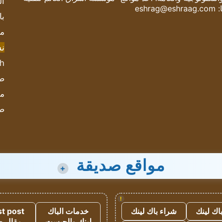
ال
:
eshrag@eshraag.com
با
مش
ن
sh
صحيف
مؤ
ص
مواقع صديقة
+
!
اك لينك
شراء باك لينك
خدمات الباك
t post
لينك والجيست
مقال 