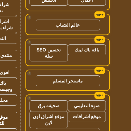
شراء 
نص
!
اشراق
عالم الشباب
شراء با
الت
!
باقة باك لينك
تحسين SEO
منتدى 
سلة
اقوى 
!
ماسنجر المسلم
باك 
وجيست
!
مجلة 
ضوء التعليمي
صحيفة برق
موقع اشراقات
موقع اشراق اون
موقع
لاين
للت