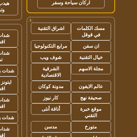
اركان سياحة وسفر
هيدب
وتر
!
مسك الكلمات
اشراق التقنية
في قوقل
شدات
اق
ان سفن
مرابع التكنولوجيا
شدات
خيال التقنية
شوف ويب
تم
مجلة الاسهم
الشرقية
شدات بب
الاقتصادية
ايتونز
عالم الايفون
مدونة كوكان
اق
صحيفة نهج
كار نيوز
شدات
اق
موقع خبرة
أناقة أنثى
التقني
شدات بب
متورخ
مدسن
شدات
اق