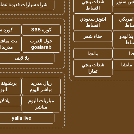
شن ستور
شدات ببجي
شراء سيارات قديمة تشلي
اقساط
 امريكي
ايتونز سعودي
ساط
اقساط
كورة 365
كورة س
ا لودو
حناء شعر
جول العرب
بث مباشر
ساط
goalarab
مدريد ا
نا
ماتشا
يلا لايف
ماتشا
شدات ببجي
تمارا
ريال مدريد
برشلونة 
مباشر اليوم
اليو
مباريات اليوم
يلا لا
مباشر
yalla live