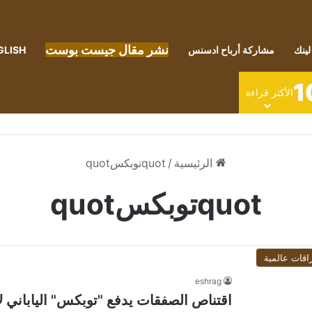
نشر مقال جيست بوست
لينك
مشاركة أرباح ادسنس
GLISH
1
الأكثر قراءة
الرئيسية
/
quotتوبكسquot
quotتوبكسquot
اقات عالمية
eshrag
اقتناص الصفقات يدفع "توبكس" الياباني لأعلى