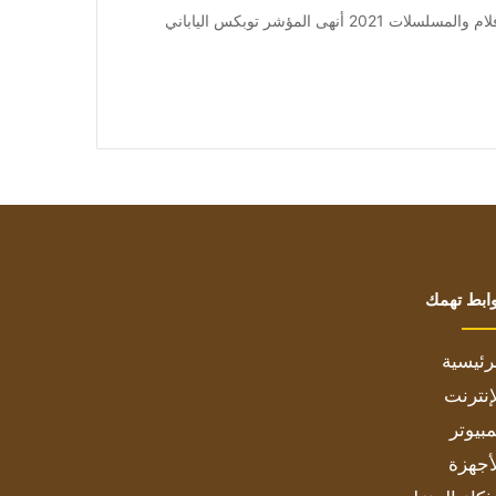
من صحيفة اشراق العالم 24:[ad_1] إعلان: شاهد أجمل الأفلام والمسلسلات 2021 أنهى المؤشر توبكس الياباني
ابط تهمك
رئيسية
إنترنت
بيوتر
أجهزة