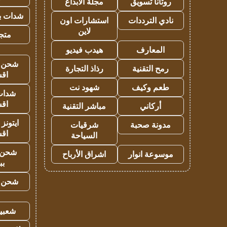
روتانا تسويق
مجلة الابداع
شدات بب
نادي الترددات
استشارات اون
لاين
متجر 
المعارف
هيدب فيديو
شحن يل
رمح التقنية
رذاذ التجارة
اق
طعم وكيف
شهود نت
شدات
اق
أركاني
مباشر التقنية
ايتونز
مدونة صحبة
شرقيات
اق
السياحة
شحن 
موسوعة انوار
اشراق الأرباح
بب
شحن يل
شعبية