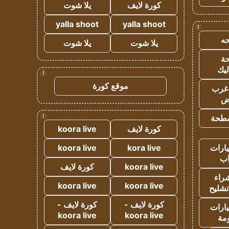
كورة لايف
يلا شوت
yalla shoot
yalla shoot
!
ه
يلا شوت
يلا شوت
ة
ليك
!
موقع كورة
غرب
اض
!
طحة
كورة لايف
koora live
ارات
kora live
koora live
ب
koora live
كورة لايف
راء
koora live
koora live
تشليح
كورة لايف -
كورة لايف -
ارات
koora live
koora live
مة