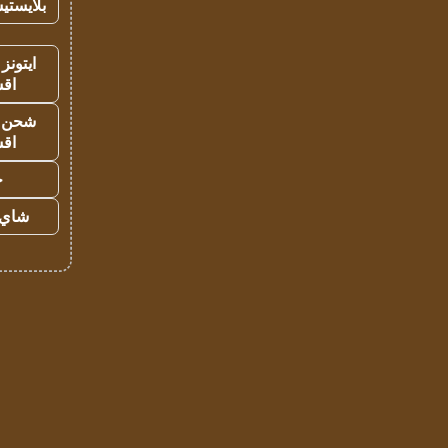
بلايستي
ايتونز
اق
شحن يل
اق
ح
شاي 