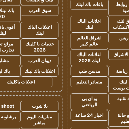
روابط
باقات باك لينك
ية
سوق العرب
باك لينك
20
 لنك،
اعلانات الباك
كلينكات
لينك
اعلانات الباك
أقوى باق
لينك
لين
دريس
اشراق العالم
عالم كبير
خدمات با كلينك
موقع تجا
2026
تجارب ا
الاشراق
اعلانات الباك
لينك 2026
ديوان العرب
مشار
رياضة
مدسن طب
اعلانات باك لينك
باك ل
لينك
مصادر التعليم
اعلانات باكلينك
 بوست
تقنية
يو ان بي
الرياضي
يلا شوت
a shoot
 حالة
اخبار 24 ساعة
مباريات اليوم
برشلونة 
عليم
مباشر