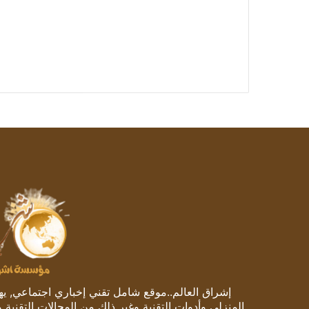
إشراق العالم..موقع شامل تقني إخباري اجتماعي, يهتم
المنزلي وأدوات التقنية وغير ذلك من المجالات التقنية 