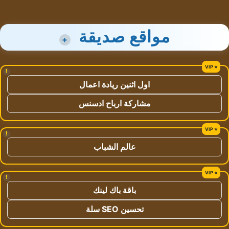
مواقع صديقة
+
!
اول اثنين ريادة اعمال
مشاركة ارباح ادسنس
!
عالم الشباب
!
باقة باك لينك
تحسين SEO سلة