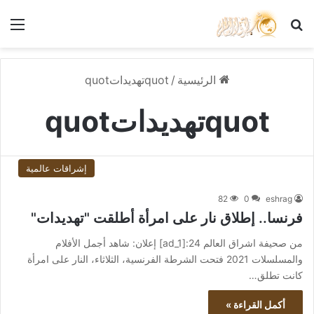
بحث عن
الق
الرئيسية
/
quotتهديداتquot
quotتهديداتquot
إشراقات عالمية
82
0
eshrag
فرنسا.. إطلاق نار على امرأة أطلقت "تهديدات"
من صحيفة اشراق العالم 24:[ad_1] إعلان: شاهد أجمل الأفلام
والمسلسلات 2021 فتحت الشرطة الفرنسية، الثلاثاء، النار على امرأة
كانت تطلق…
أكمل القراءة »