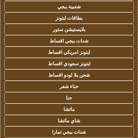
شعبية ببجي
بطاقات ايتونز
بلايستيشن ستور
شدات ببجي اقساط
ايتونز امريكي اقساط
ايتونز سعودي اقساط
شحن يلا لودو اقساط
حناء شعر
حنا
ماتشا
شاي ماتشا
شدات ببجي تمارا