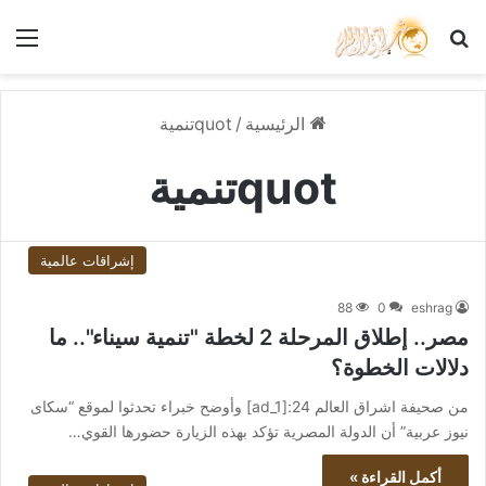
بحث عن
الق
الرئيسية
/
quotتنمية
quotتنمية
إشراقات عالمية
88
0
eshrag
مصر.. إطلاق المرحلة 2 لخطة "تنمية سيناء".. ما
دلالات الخطوة؟
من صحيفة اشراق العالم 24:[ad_1] وأوضح خبراء تحدثوا لموقع “سكاى
نيوز عربية” أن الدولة المصرية تؤكد بهذه الزيارة حضورها القوي…
أكمل القراءة »