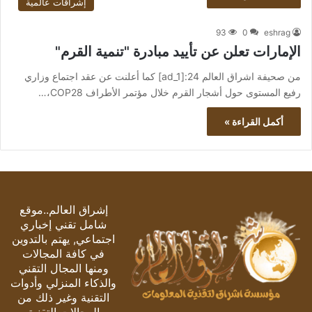
إشراقات عالمية
93
0
eshrag
الإمارات تعلن عن تأييد مبادرة "تنمية القرم"
من صحيفة اشراق العالم 24:[ad_1] كما أعلنت عن عقد اجتماع وزاري
رفيع المستوى حول أشجار القرم خلال مؤتمر الأطراف COP28،…
أكمل القراءة »
إشراق العالم..موقع
شامل تقني إخباري
اجتماعي, يهتم بالتدوين
في كافة المجالات
ومنها المجال التقني
والذكاء المنزلي وأدوات
التقنية وغير ذلك من