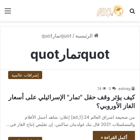
بحث عن
الق
الرئيسية
/
quotتمارquot
quotتمارquot
إشراقات عالمية
74
0
eshrag
كيف يؤثر وقف حقل "تمار" الإسرائيلي على أسعار
الغاز الأوروبي؟
من صحيفة اشراق العالم 24:[ad_1] إعلان: شاهد أجمل الأفلام
والمسلسلات 2021 قال بنك غولدمان ساكس، إن تقليص إنتاج الغاز في…
أكمل القراءة »