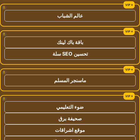
!
عالم الشباب
!
باقة باك لينك
تحسين SEO سلة
!
ماسنجر المسلم
!
ضوء التعليمي
صحيفة برق
موقع اشراقات