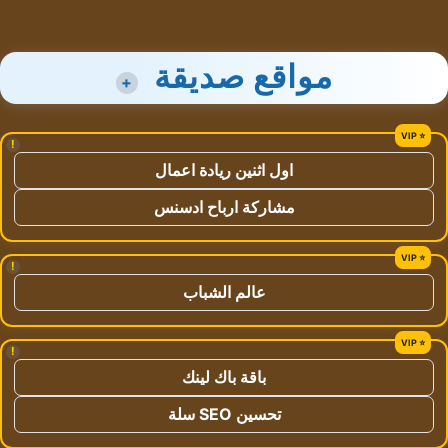
مواقع صديقة
+
!
اول اثنين ريادة اعمال
مشاركة ارباح ادسنس
!
عالم الشباب
!
باقة باك لينك
تحسين SEO سلة