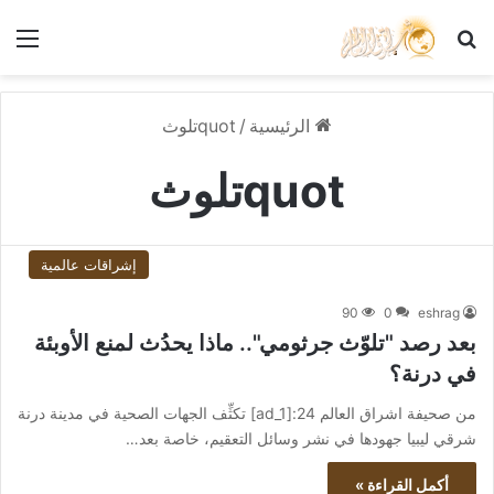
بحث عن
الق
الرئيسية
/
quotتلوث
quotتلوث
إشراقات عالمية
90
0
eshrag
بعد رصد "تلوّث جرثومي".. ماذا يحدُث لمنع الأوبئة
في درنة؟
من صحيفة اشراق العالم 24:[ad_1] تكثِّف الجهات الصحية في مدينة درنة
شرقي ليبيا جهودها في نشر وسائل التعقيم، خاصة بعد…
أكمل القراءة »