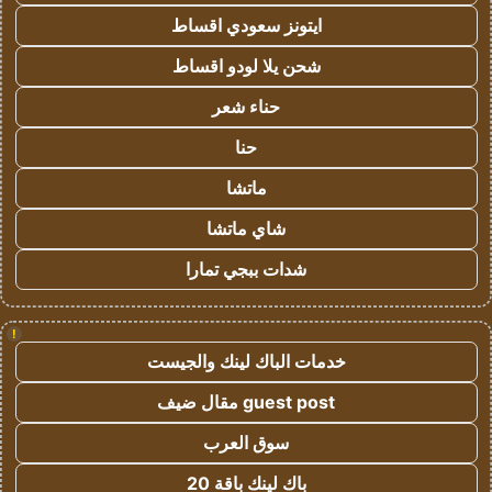
ايتونز سعودي اقساط
شحن يلا لودو اقساط
حناء شعر
حنا
ماتشا
شاي ماتشا
شدات ببجي تمارا
!
خدمات الباك لينك والجيست
guest post مقال ضيف
سوق العرب
باك لينك باقة 20