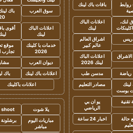
روابط
باقات باك لينك
ية
سوق العرب
باك لينك
20
 لنك،
اعلانات الباك
كلينكات
لينك
اعلانات الباك
أقوى باق
لينك
لين
دريس
اشراق العالم
عالم كبير
خدمات با كلينك
موقع تجا
2026
تجارب ا
الاشراق
اعلانات الباك
لينك 2026
ديوان العرب
مشار
رياضة
مدسن طب
اعلانات باك لينك
باك ل
لينك
مصادر التعليم
اعلانات باكلينك
 بوست
تقنية
يو ان بي
الرياضي
يلا شوت
a shoot
 حالة
اخبار 24 ساعة
مباريات اليوم
برشلونة 
عليم
مباشر