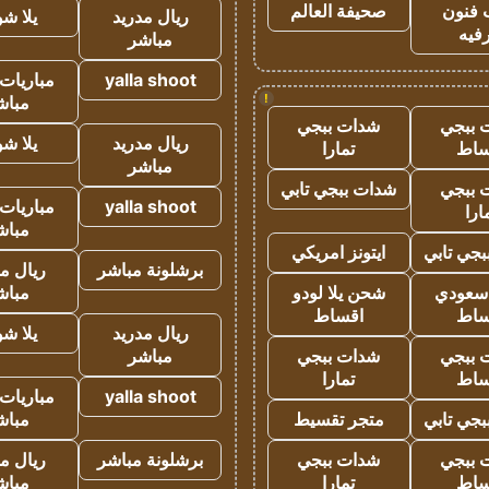
 فنون
صحيفة العالم
ريال مدريد
يلا ش
فيه
مباشر
yalla shoot
مباريات 
!
مباش
 ببجي
شدات ببجي
ريال مدريد
يلا ش
ساط
تمارا
مباشر
 ببجي
شدات ببجي تابي
yalla shoot
مباريات 
ارا
مباش
جي تابي
ايتونز امريكي
برشلونة مباشر
ريال م
 سعودي
شحن يلا لودو
مباش
ساط
اقساط
ريال مدريد
يلا ش
 ببجي
شدات ببجي
مباشر
ساط
تمارا
yalla shoot
مباريات 
جي تابي
متجر تقسيط
مباش
 ببجي
شدات ببجي
برشلونة مباشر
ريال م
ساط
تمارا
مباش