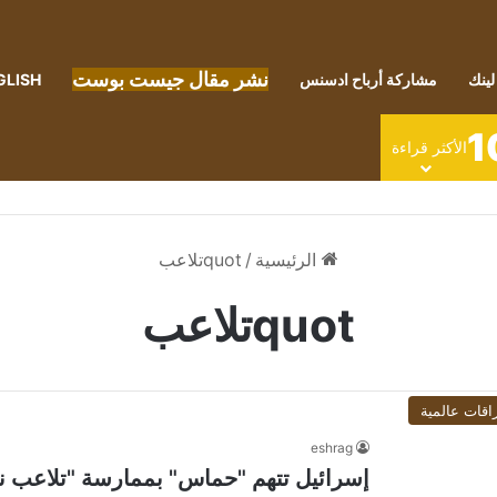
نشر مقال جيست بوست
لينك
مشاركة أرباح ادسنس
GLISH
1
الأكثر قراءة
الرئيسية
/
quotتلاعب
quotتلاعب
اقات عالمية
eshrag
إسرائيل تتهم "حماس" بممارسة "تلاعب ن