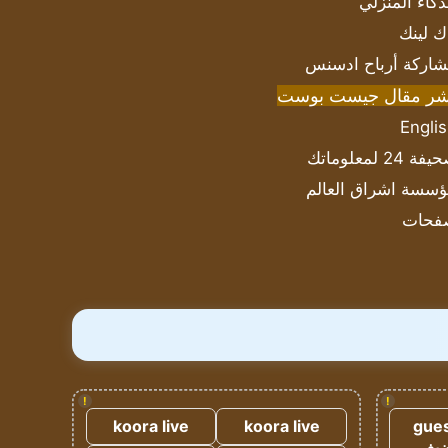
ذكاء المنزلي
ك لينك
اركة أرباح ادسنس
شر مقال جيست بوست
Engli
ة 24 لمعلوماتك
سسة اشراق العالم
فحات
!
!
koora live
koora live
gues
ضيف