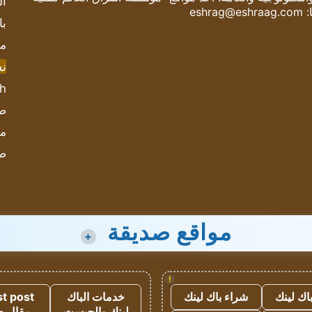
ال
:
eshrag@eshraag.com
با
مش
ن
sh
صحيف
مؤ
ص
مواقع صديقة
+
!
اك لينك
شراء باك لينك
خدمات الباك
t post
لينك والجيست
مقال 