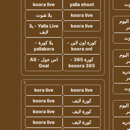
وت
yalla shoot
koora live
koora live
يلا شوت
اليوم
koora live
Yalla Live - يلا
ر
لايف
وت
كورة اون لاين -
يلا كورة -
yallakora
koora onl
اليوم
كورة 365 -
اس جول - AS
ر
Goal
kooora 365
دريد
ر
!
وت
kora live
koora live
كورة لايف
koora live
اليوم
ر
كورة لايف
koora live
دريد
كورة لايف
koora live
ر