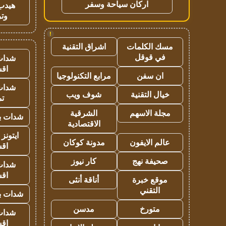
اركان سياحة وسفر
هيدب
وتر
!
مسك الكلمات
اشراق التقنية
في قوقل
شدات
اق
ان سفن
مرابع التكنولوجيا
شدات
خيال التقنية
شوف ويب
تم
مجلة الاسهم
الشرقية
شدات بب
الاقتصادية
ايتونز
عالم الايفون
مدونة كوكان
اق
صحيفة نهج
كار نيوز
شدات
اق
موقع خبرة
أناقة أنثى
التقني
شدات بب
متورخ
مدسن
شدات
اق