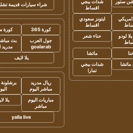
شن ستور
شدات ببجي
شراء سيارات قديمة تشلي
اقساط
 امريكي
ايتونز سعودي
ساط
اقساط
كورة 365
كورة س
ا لودو
حناء شعر
جول العرب
بث مباشر
ساط
goalarab
مدريد ا
نا
ماتشا
يلا لايف
ماتشا
شدات ببجي
تمارا
ريال مدريد
برشلونة 
مباشر اليوم
اليو
مباريات اليوم
يلا لا
مباشر
yalla live