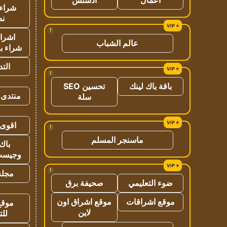
شراء 
نص
!
اشراق
عالم الشباب
شراء با
الت
!
باقة باك لينك
تحسين SEO
منتدى 
سلة
اقوى 
!
ماسنجر المسلم
باك 
وجيست
!
مجلة 
ضوء التعليمي
صحيفة برق
موقع اشراقات
موقع اشراق اون
موقع
لاين
للت