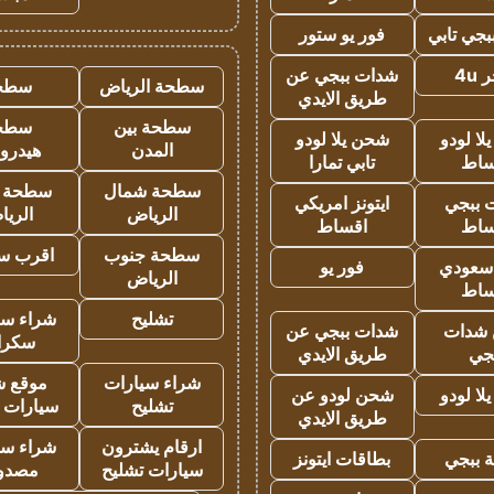
جي تابي
فور يو ستور
4u
شدات ببجي عن
سطحة الرياض
سطح
طريق الايدي
سطحة بين
سطح
ا لودو
شحن يلا لودو
المدن
هيدرو
ساط
تابي تمارا
سطحة شمال
سطحة 
 ببجي
ايتونز امريكي
الرياض
الري
ساط
اقساط
سطحة جنوب
اقرب س
 سعودي
فور يو
الرياض
ساط
تشليح
شراء سي
شدات
شدات ببجي عن
سكرا
جي
طريق الايدي
شراء سيارات
موقع ش
ا لودو
شحن لودو عن
تشليح
سيارات 
طريق الايدي
ارقام يشترون
شراء سي
 ببجي
بطاقات ايتونز
سيارات تشليح
مصدو