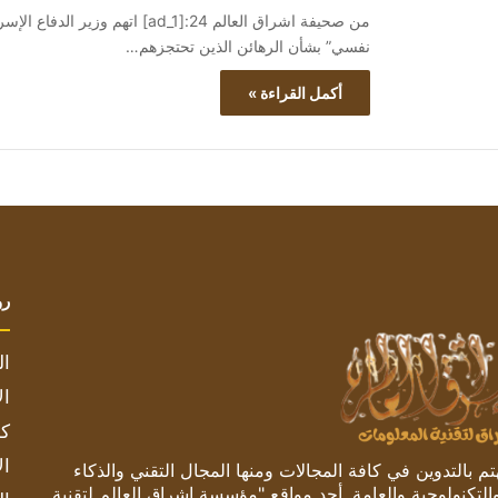
من صحيفة اشراق العالم 24:[ad_1] 
نفسي” بشأن الرهائن الذين تحتجزهم…
أكمل القراءة »
رو
ال
ال
كم
ال
 بالتدوين في كافة المجالات ومنها المجال التقني والذكاء
والتكنولوجية والعامة. أحد مواقع "مؤسسة اشراق العالم لتقنية