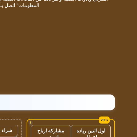
المعلومات" اتصل بنا
!
شراء ب
اول اثنين ريادة
مشاركة ارباح
اعمال
ادسنس