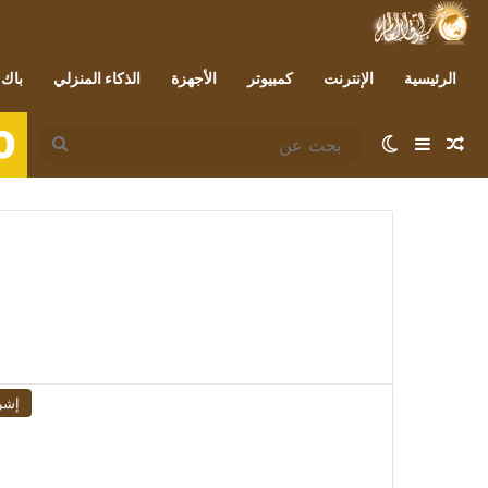
الرئيسية
الإنترنت
كمبيوتر
الأجهزة
الذكاء المنزلي
باك 
0
مقال عشوائي
إضافة عمود جانبي
الوضع المظلم
بحث
عن
إشر