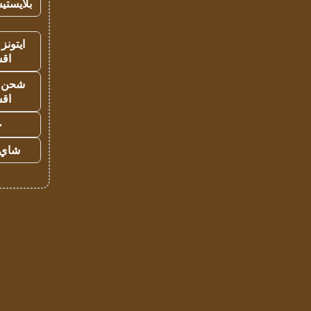
بلايستي
ايتونز
اق
شحن يل
اق
ح
شاي 