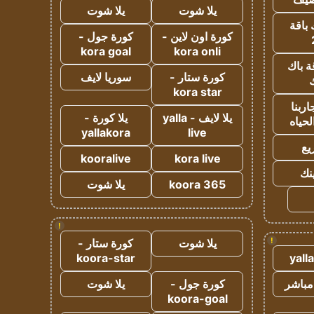
يلا شوت
يلا شوت
 باقة
كورة اون لاين -
كورة جول -
kora goal
kora onli
ة باك
كورة ستار -
سوريا لايف
ك
kora star
ربنا
يلا لايف - yalla
يلا كورة -
لحياه
yallakora
live
يع
kooralive
kora live
ينك
koora 365
يلا شوت
!
!
يلا شوت
كورة ستار -
koora-star
yall
مباشر
كورة جول -
يلا شوت
koora-goal