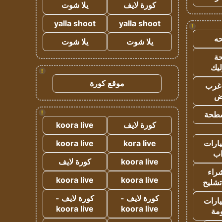
كورة لايف
يلا شوت
yalla shoot
yalla shoot
!
ه
يلا شوت
يلا شوت
ة
ليك
!
موقع كورة
غرب
اض
!
طحة
كورة لايف
koora live
ارات
kora live
koora live
ب
koora live
كورة لايف
راء
koora live
koora live
تشليح
كورة لايف -
كورة لايف -
ارات
koora live
koora live
مة