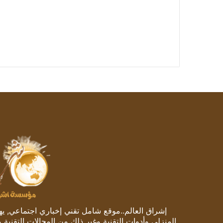
إشراق العالم..موقع شامل تقني إخباري اجتماعي, يهتم
المنزلي وأدوات التقنية وغير ذلك من المجالات التقنية 