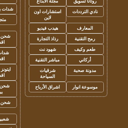
روتانا تسويق
مجلة الابداع
شدات بب
نادي الترددات
استشارات اون
لاين
متجر 
المعارف
هيدب فيديو
شحن يل
رمح التقنية
رذاذ التجارة
اق
طعم وكيف
شهود نت
شدات
اق
أركاني
مباشر التقنية
ايتونز
مدونة صحبة
شرقيات
اق
السياحة
شحن 
موسوعة انوار
اشراق الأرباح
بب
شحن يل
شعبية