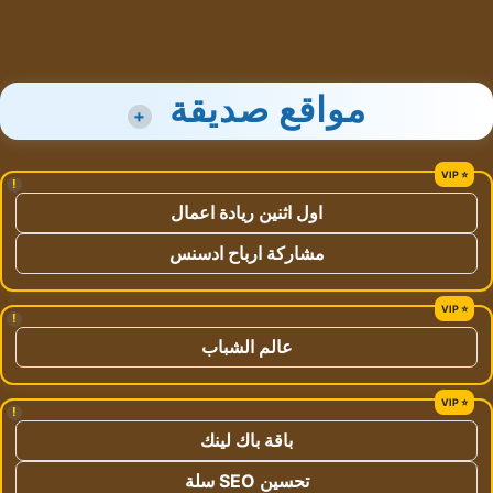
مواقع صديقة
+
!
اول اثنين ريادة اعمال
مشاركة ارباح ادسنس
!
عالم الشباب
!
باقة باك لينك
تحسين SEO سلة