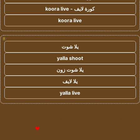
كورة لايف - koora live
koora live
!
يلا شوت
yalla shoot
يلا شوت زون
يلا لايف
yalla live
© حقوق النشر 2026، جميع الحقوق محفوظة لمؤسسة اشراق لتقنية
المعلومات- سجل تجاري رقم 1009094205 |
للإعلانات