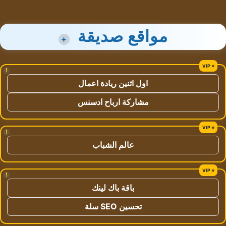
مواقع صديقة
+
!
اول اثنين ريادة اعمال
مشاركة ارباح ادسنس
!
عالم الشباب
!
باقة باك لينك
تحسين SEO سلة