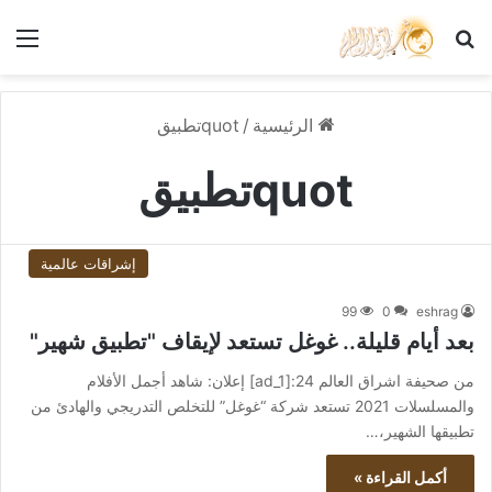
بحث عن
الق
الرئيسية
/
quotتطبيق
quotتطبيق
إشراقات عالمية
99
0
eshrag
بعد أيام قليلة.. غوغل تستعد لإيقاف "تطبيق شهير"
من صحيفة اشراق العالم 24:[ad_1] إعلان: شاهد أجمل الأفلام
والمسلسلات 2021 تستعد شركة “غوغل” للتخلص التدريجي والهادئ من
تطبيقها الشهير،…
أكمل القراءة »