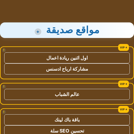
مواقع صديقة
+
!
اول اثنين ريادة اعمال
مشاركة ارباح ادسنس
!
عالم الشباب
!
باقة باك لينك
تحسين SEO سلة