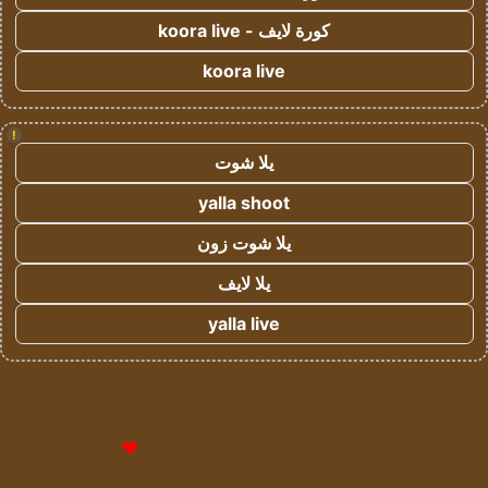
كورة لايف - koora live
koora live
!
يلا شوت
yalla shoot
يلا شوت زون
يلا لايف
yalla live
© حقوق النشر 2026، جميع الحقوق محفوظة لمؤسسة اشراق لتقنية
المعلومات- سجل تجاري رقم 1009094205 |
للإعلانات