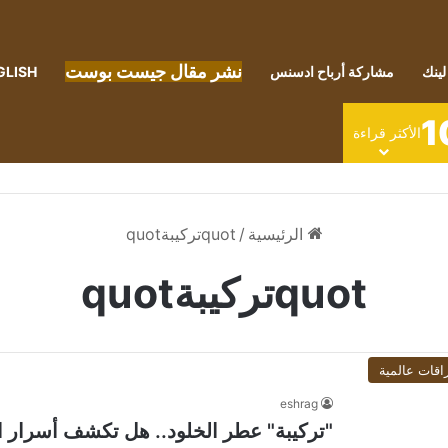
نشر مقال جيست بوست
لينك
مشاركة أرباح ادسنس
GLISH
1
الأكثر قراءة
الرئيسية
/
quotتركيبةquot
quotتركيبةquot
اقات عالمية
eshrag
"تركيبة" عطر الخلود.. هل تكشف أسرار ا