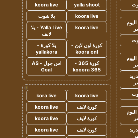
وت
yalla shoot
koora live
koora live
يلا شوت
اليوم
koora live
Yalla Live - يلا
ر
لايف
وت
كورة اون لاين -
يلا كورة -
yallakora
koora onl
اليوم
كورة 365 -
اس جول - AS
ر
Goal
kooora 365
دريد
ر
!
وت
kora live
koora live
كورة لايف
koora live
اليوم
ر
كورة لايف
koora live
دريد
كورة لايف
koora live
ر