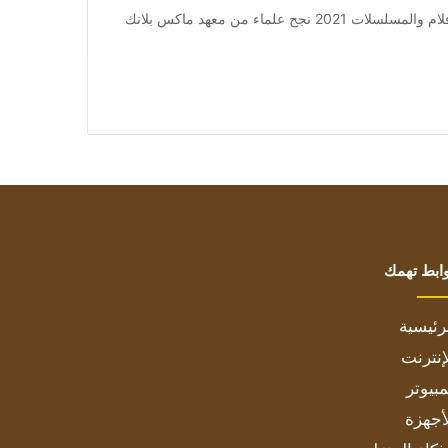
من صحيفة اشراق العالم 24:[ad_1] إعلان: شاهد أجمل الأفلام والمسلسلات 2021 نجح علماء من معهد ماكس بلانك
ابط تهمك
رئيسية
إنترنت
بيوتر
أجهزة