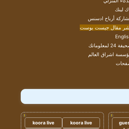
ذكاء المنزلي
ك لينك
اركة أرباح ادسنس
شر مقال جيست بوست
Engli
ة 24 لمعلوماتك
سسة اشراق العالم
فحات
!
!
koora live
koora live
gues
ضيف