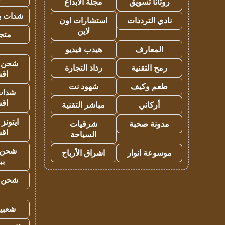
روتانا تسويق
مجلة الابداع
شدات بب
نادي الترددات
استشارات اون
لاين
متجر 
المعارف
هيدب فيديو
شحن يل
رمح التقنية
رذاذ التجارة
اق
طعم وكيف
شهود نت
شدات
اق
أركاني
مباشر التقنية
ايتونز
مدونة صحبة
شرقيات
اق
السياحة
شحن 
موسوعة انوار
اشراق الأرباح
بب
شحن يل
شعبية