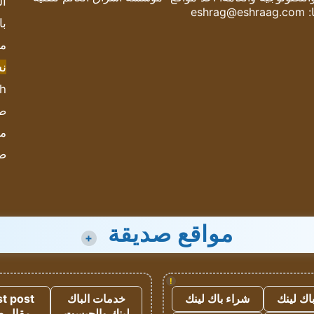
ال
:
eshrag@eshraag.com
با
مش
ن
sh
صحيف
مؤ
ص
مواقع صديقة
+
!
اك لينك
شراء باك لينك
خدمات الباك
t post
لينك والجيست
مقال 