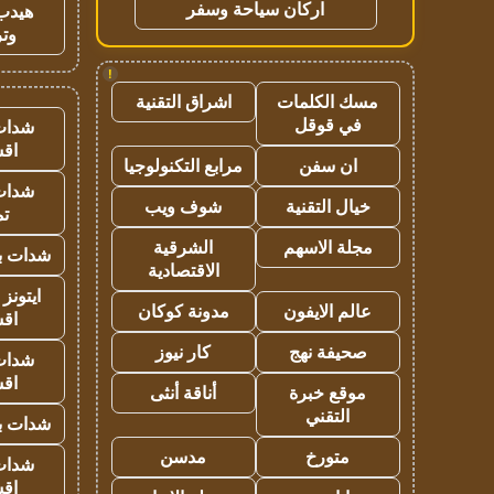
اركان سياحة وسفر
هيدب
وتر
!
مسك الكلمات
اشراق التقنية
في قوقل
شدات
اق
ان سفن
مرابع التكنولوجيا
شدات
خيال التقنية
شوف ويب
تم
مجلة الاسهم
الشرقية
شدات بب
الاقتصادية
ايتونز
عالم الايفون
مدونة كوكان
اق
صحيفة نهج
كار نيوز
شدات
اق
موقع خبرة
أناقة أنثى
التقني
شدات بب
متورخ
مدسن
شدات
اق