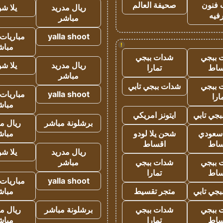
 فنون
صحيفة العالم
ريال مدريد
يلا ش
فيه
مباشر
yalla shoot
مباريات 
!
مباش
 ببجي
شدات ببجي
ريال مدريد
يلا ش
ساط
تمارا
مباشر
 ببجي
شدات ببجي تابي
yalla shoot
مباريات 
ارا
مباش
جي تابي
ايتونز امريكي
برشلونة مباشر
ريال م
 سعودي
شحن يلا لودو
مباش
ساط
اقساط
ريال مدريد
يلا ش
 ببجي
شدات ببجي
مباشر
ساط
تمارا
yalla shoot
مباريات 
جي تابي
متجر تقسيط
مباش
 ببجي
شدات ببجي
برشلونة مباشر
ريال م
ساط
تمارا
مباش