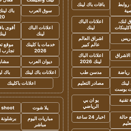
روابط
باقات باك لينك
ية
سوق العرب
باك لينك
20
 لنك،
اعلانات الباك
كلينكات
لينك
اعلانات الباك
أقوى باق
لينك
لين
دريس
اشراق العالم
عالم كبير
خدمات با كلينك
موقع تجا
2026
تجارب ا
الاشراق
اعلانات الباك
لينك 2026
ديوان العرب
مشار
رياضة
مدسن طب
اعلانات باك لينك
باك ل
لينك
مصادر التعليم
اعلانات باكلينك
 بوست
تقنية
يو ان بي
الرياضي
يلا شوت
a shoot
 حالة
اخبار 24 ساعة
مباريات اليوم
برشلونة 
عليم
مباشر