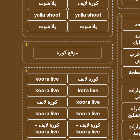
كورة لايف
يلا شوت
yalla shoot
yalla shoot
!
ه
يلا شوت
يلا شوت
ة
ليك
!
موقع كورة
غرب
اض
!
طحة
كورة لايف
koora live
ارات
kora live
koora live
ب
koora live
كورة لايف
راء
koora live
koora live
تشليح
كورة لايف -
كورة لايف -
ارات
koora live
koora live
مة