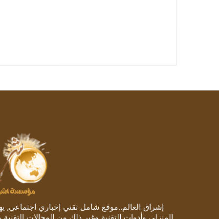
إشراق العالم..موقع شامل تقني إخباري اجتماعي, يهتم
المنزلي وأدوات التقنية وغير ذلك من المجالات التقنية 