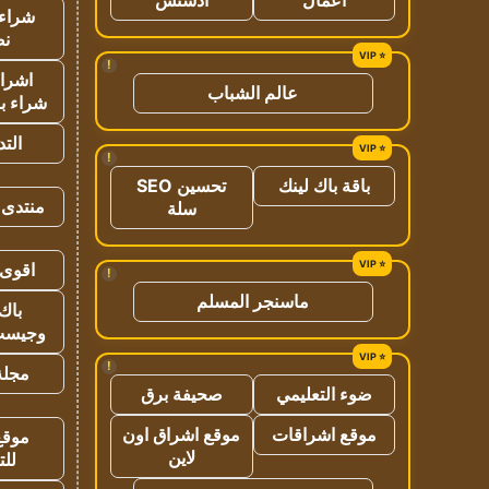
شراء 
نص
!
اشراق
عالم الشباب
شراء با
الت
!
باقة باك لينك
تحسين SEO
منتدى 
سلة
اقوى 
!
ماسنجر المسلم
باك 
وجيست
!
مجلة 
ضوء التعليمي
صحيفة برق
موقع اشراقات
موقع اشراق اون
موقع
لاين
للت