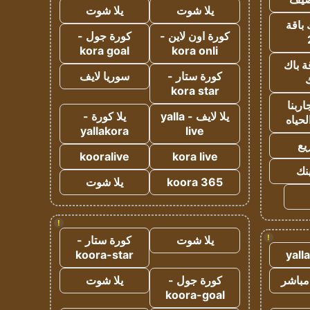
يلا شوت
يلا شوت
 باقة
كورة اون لاين -
كورة جول -
kora goal
kora onli
ة باك
كورة ستار -
سوريا لايف
ك
kora star
ربنا
يلا لايف - yalla
يلا كورة -
لحياه
yallakora
live
يع
kooralive
kora live
ينك
koora 365
يلا شوت
!
!
يلا شوت
كورة ستار -
koora-star
yall
مباشر
كورة جول -
يلا شوت
koora-goal