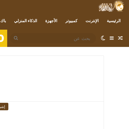
الرئيسية
الإنترنت
كمبيوتر
الأجهزة
الذكاء المنزلي
باك 
0
مقال عشوائي
إضافة عمود جانبي
الوضع المظلم
بحث
عن
إشر