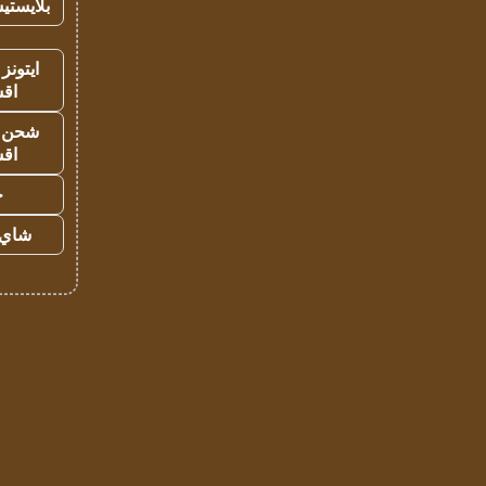
بلايستي
ايتونز
اق
شحن يل
اق
ح
شاي 