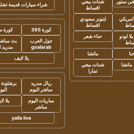
شن ستور
شدات ببجي
شراء سيارات قديمة تشلي
اقساط
 امريكي
ايتونز سعودي
ساط
اقساط
كورة 365
كورة س
ا لودو
حناء شعر
جول العرب
بث مباشر
ساط
goalarab
مدريد ا
نا
ماتشا
يلا لايف
ماتشا
شدات ببجي
تمارا
ريال مدريد
برشلونة 
مباشر اليوم
اليو
مباريات اليوم
يلا لا
مباشر
yalla live