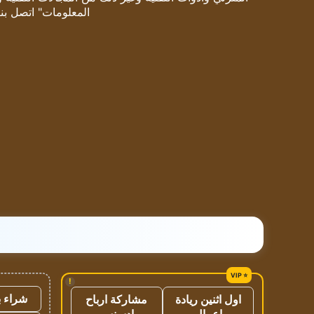
المعلومات" اتصل بنا
!
شراء ب
اول اثنين ريادة
مشاركة ارباح
اعمال
ادسنس