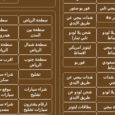
جي تابي
فور يو ستور
4u
شدات ببجي عن
سطحة الرياض
سطح
طريق الايدي
سطحة بين
سطح
ا لودو
شحن يلا لودو
المدن
هيدرو
ساط
تابي تمارا
سطحة شمال
سطحة 
 ببجي
ايتونز امريكي
الرياض
الري
ساط
اقساط
سطحة جنوب
اقرب س
 سعودي
فور يو
الرياض
ساط
تشليح
شراء سي
شدات
شدات ببجي عن
سكرا
جي
طريق الايدي
شراء سيارات
موقع ش
ا لودو
شحن لودو عن
تشليح
سيارات 
طريق الايدي
ارقام يشترون
شراء سي
 ببجي
بطاقات ايتونز
سيارات تشليح
مصدو