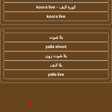
كورة لايف - koora live
koora live
!
يلا شوت
yalla shoot
يلا شوت زون
يلا لايف
yalla live
© حقوق النشر 2026، جميع الحقوق محفوظة لمؤسسة اشراق لتقنية
المعلومات- سجل تجاري رقم 1009094205 |
للإعلانات