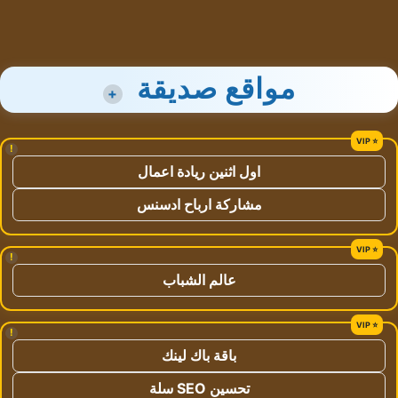
مواقع صديقة
+
!
اول اثنين ريادة اعمال
مشاركة ارباح ادسنس
!
عالم الشباب
!
باقة باك لينك
تحسين SEO سلة