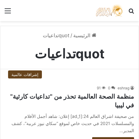
بحث عن
الق
الرئيسية
/
quotتداعيات
quotتداعيات
إشراقات عالمية
91
0
eshrag
منظمة الصحة العالمية تحذر من "تداعيات كارثية"
في ليبيا
من صحيفة اشراق العالم 24:[ad_1] إعلان: شاهد أجمل الأفلام
والمسلسلات 2021 في حديث خاص لموقع “سكاي نيوز عربية”، كشف
المدير…